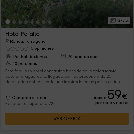
42 Fotos
Hotel Peralta
Renau, Tarragona
0 opiniones
Por habitaciones
20 habitaciones
40 personas
Este fabuloso hotel construido basado en la típica masía
catalana, aguarda tu llegada con las presencia de 20
dormitorios dobles, cada uno inspirado en un país o cultura
diferente, recorriendo instintos árabes, africanos, orientales...
59
Además, en este alojamiento no te faltará un lugar donde
€
desde
pasar un rato distendido, una mesa donde disfrutar de la rica
Contacto directo
persona y noche
gastronomía catalana o una piscina, para cuando el sol
Respuesta superior a 72h
apriete.
VER OFERTA