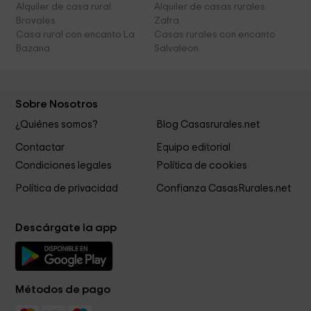
Alquiler de casa rural
Alquiler de casas rurales
Brovales
Zafra
Casa rural con encanto La
Casas rurales con encanto
Bazana
Salvaleon
Sobre Nosotros
¿Quiénes somos?
Blog Casasrurales.net
Contactar
Equipo editorial
Condiciones legales
Política de cookies
Política de privacidad
Confianza CasasRurales.net
Descárgate la app
Métodos de pago