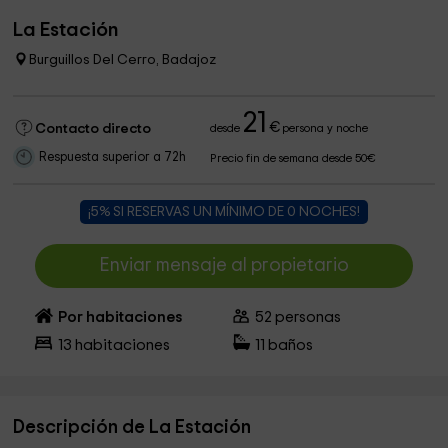
La Estación
Burguillos Del Cerro, Badajoz
21
€
Contacto directo
desde
persona y noche
Respuesta superior a 72h
Precio fin de semana desde 50€
¡5% SI RESERVAS UN MÍNIMO DE 0 NOCHES!
Enviar mensaje al propietario
Por habitaciones
52
personas
13
habitaciones
11
baños
Descripción de La Estación