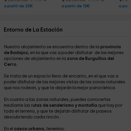
Barcarrota
Barcarrota
Pueb
27.2 km
27.2 km
Situado en zona tranquila, el sueño y el descanso están
a partir de 25€
a partir de 15€
a part
garantizados.
¿Que se puede hacer en los alrededores?
Entorno de La Estación
La dehesa con sus habitantes, los cerdos puros ibéricos.
Burguillos con su rico patrimonio templario y medieval, su
Nuestro alojamiento se encuentra dentro de la
provincia
judería y sus gentes afables y amables.
de Badajoz,
en la que vas a poder disfrutar de las mejores
opciones de alojamiento en la
zona de Burguillos del
Desde la casa se pueden desarrollar infinidad de rutas en
Cerro.
bicicleta, paseos, etc..
Se trata de un espacio lleno de encanto, en el que vas a
poder disfrutar de las mejores vistas de las zonas naturales
que nos rodean, y que te dejarán la mejor panorámica.
En cuanto a las zonas naturales, puedes conocerlas
mediante las r
utas de senderismo y montaña
que hay por
todo el terreno, y que te dejarán disfrutar de paseos
descubriendo cada rincón.
En el
casco urbano,
tenemos: