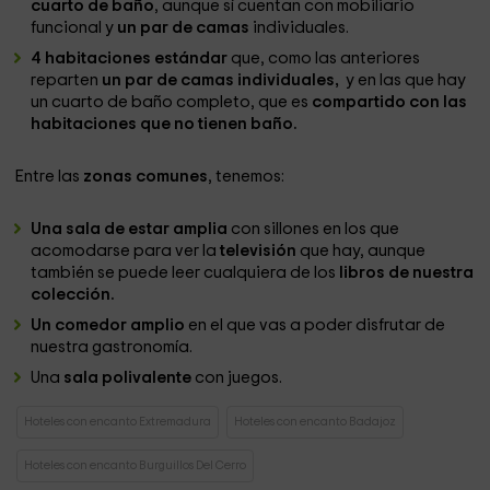
cuarto de baño
, aunque sí cuentan con mobiliario
funcional y
un par de camas
individuales.
4 habitaciones estándar
que, como las anteriores
reparten
un par de camas individuales,
y en las que hay
un cuarto de baño completo, que es
compartido con las
habitaciones que no tienen baño.
Entre las
zonas comunes
, tenemos:
Una sala de estar amplia
con sillones en los que
acomodarse para ver la
televisión
que hay, aunque
también se puede leer cualquiera de los
libros de nuestra
colección.
Un comedor amplio
en el que vas a poder disfrutar de
nuestra gastronomía.
Una
sala polivalente
con juegos.
Hoteles con encanto Extremadura
Hoteles con encanto Badajoz
Hoteles con encanto Burguillos Del Cerro