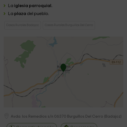
La
iglesia parroquial.
La
plaza
del pueblo.
Casas Rurales Badajoz
Casas Rurales Burguillos Del Cerro
Avda. los Remedios s/n
06370
Burguillos Del Cerro
(
Badajoz
)