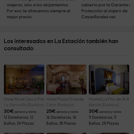
Casa del Corregidor
0,9 km
viajeros, sino a los alojamientos. 
cubierto por la Garantía de
Por eso te ofrecemos siempre el 
Protección al viajero de 
Ermita de Santa María
1,0 km
mejor precio.
CasasRurales.net
Centro De Interpretacion De La Arquitectura
1,0 km
Popular
Los interesados en La Estación también han
CASTILLO TEMPLARIO SIGLO XIII
1,1 km
consultado
Castillo
1,1 km
Ermita de San Isidro
1,4 km
Hotel Rural Cerro Principe
Hotel Plaza Grande
Hostal La Flor de Al An
La Garrovilla (Badajoz)
Zafra (Badajoz)
Merida (Badajoz)
30
€
25
€
30
€
persona y noche
persona y noche
persona y noche
12 Dormitorios, 12
16 Dormitorios, 16
11 Dormitorios, 11
Baños, 24 Plazas
Baños, 35 Plazas
Baños, 25 Plazas