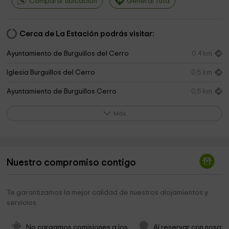
Compartir ubicación
Generar ruta
Cerca de La Estación podrás visitar:
Ayuntamiento de Burguillos del Cerro
0,4 km
Iglesia Burguillos del Cerro
0,5 km
Ayuntamiento de Burguillos Cerro
0,5 km
Hermandad De Nuestro Padre Jesús Nazareno
0,5 km
Más
Paseo de la fuente llana
0,6 km
Municipio de Burguillos
0,7 km
Nuestro compromiso contigo
Parroquia De Santa María De La Encina Y San Juan
0,7 km
Bautista
Te garantizamos la mejor calidad de nuestros alojamientos y
Museo de los Templarios
0,8 km
servicios
Ayuntamiento de Burguillos del Cerro
0,8 km
No cargamos comisiones a los 
Al reservar con nosotr