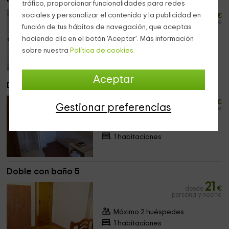
tráfico, proporcionar funcionalidades para redes
21
sociales y personalizar el contenido y la publicidad en
desde
€
persona y noche
función de tus hábitos de navegación, que aceptas
haciendo clic en el botón 'Aceptar'. Más información
Máximo 2 huéspedes
sobre nuestra
Política de cookies.
1 habitaciones
Aceptar
Doble con baño 4
21
desde
€
Gestionar preferencias
persona y noche
Máximo 2 huéspedes
1 habitaciones
Doble con baño 5
21
desde
€
persona y noche
Máximo 2 huéspedes
1 habitaciones