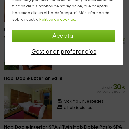
Máximo 3 huéspedes
función de tus hábitos de navegación, que aceptas
3 habitaciones
haciendo clic en el botón 'Aceptar'. Más información
sobre nuestra
Política de cookies.
Hab.Doble Exterior Castillo y Avenida
Aceptar
58
desde
€
persona y noche
Gestionar preferencias
Máximo 2 huéspedes
3 habitaciones
Hab. Doble Exterior Valle
30
desde
€
persona y noche
Máximo 3 huéspedes
6 habitaciones
Hab.Doble Interior SPA / Twin Hab Doble Patio SPA