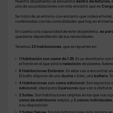
Nuestro alojamiento se encuentra
dentro de Asturias,
una de sus poblaciones con más encanto que es
Canga
Se trata de un entorno con encanto que rodea el hote
combinadas con las comodidades que hay en el interior
En cuanto a la capacidad de este alojamiento,
es par
quedarse dependiendo de sus necesidades.
Tenemos
20 habitaciones,
que se reparten en:
1 Habitación con cama de 1.35.
Es un dormitorio con
el frente en el que está la
televisión
de plasma. Ademá
8 Habitaciones Estándar.
En ellas vas a encontrar u
El baño dispone de una
ducha
o bien, una
bañera
. 
4 Habitaciones con cama adicional
. Son espacios 
adicional
, ideal para
3 personas
que van a disfrutar
2 Suites.
Son habitaciones amplias en las que vas a p
cama de matrimonio
amplia, y
2 camas individuales
a su disposición.
2 Suites Deluxe.
Son las habitaciones más amplias en