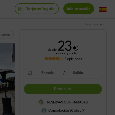
Tarjetas Regalo
Iniciar sesión
Hotel Avelina
Guardar
23
€
desde
persona y noche
1
opiniones
Reservar
1 RESERVAS CONFIRMADAS
Cancelación 30 días