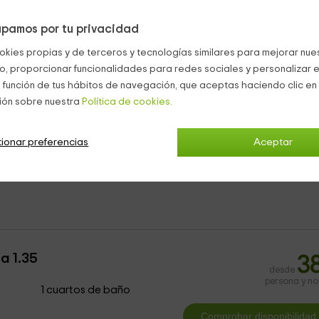
 completo, y
zona de estar con televisión
de plasma.
pamos por tu privacidad
on una
cama de matrimonio y una cama individual
, o bien con 3
año y una televisión.
okies propias y de terceros y tecnologías similares para mejorar nuest
co, proporcionar funcionalidades para redes sociales y personalizar e
 función de tus hábitos de navegación, que aceptas haciendo clic en 
ión sobre nuestra
Política de cookies.
además de una
terraza
con las mejores vistas.
rosos
juegos infantiles.
ionar preferencias
Aceptar
a 1.35
3
desde
persona y n
1 cuartos de baño