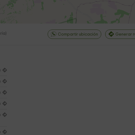
ría
)
Compartir ubicación
Generar r
m
©
OpenStreetMap
contri
m
m
m
m
m