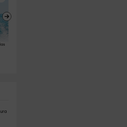
las 
Banana boat en la playa de las 
Banana boat en la playa de l
Almadrabillas 15min
Almadrabillas 30min
Almería (Ciudad)
Almería (Ciudad)
27.9 km
27.9 km
a partir de 25€
a partir de 40€
tura