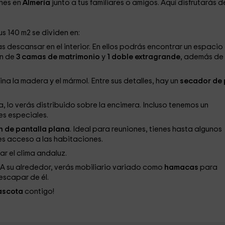
ones en
Almería
junto a tus familiares o amigos. Aquí disfrutarás d
 140 m2 se dividen en:
descansar en el interior. En ellos podrás encontrar un espacio
en de
3 camas de matrimonio
y
1 doble extragrande
, además de
na la madera y el mármol. Entre sus detalles, hay un
secador de 
, lo verás distribuido sobre la encimera. Incluso tenemos un
es especiales.
n de pantalla plana
. Ideal para reuniones, tienes hasta algunos
nes acceso a las habitaciones.
r el clima andaluz.
 A su alrededor, verás mobiliario variado como
hamacas
para
escapar de él.
ascota
contigo!