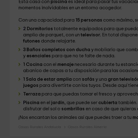
Esta casa con
piscina
es ideal para pasar tus vacaci
momentos inolvidables en un entorno acogedor.
Con una capacidad para
15 personas
como máximo, sus
2 Dormitorios
totalmente equipados para que puedas 
amplio de parquet, con un
televisor.
En total dispon
futones
donde relajarte.
3 Baños completos con ducha
y mobiiario que combi
y
esenciales
para que no te falte de nada.
1 Cocina
con el
menaje
necesario durante tu estancia
abanico de copas a tu disposición para las ocasion
1 Sala de estar amplia
con
sofás
y una
gran televisó
juegos
para divertirte con los tuyos. Desde aquí tie
Terraza
para que puedas tomar el fresco y aprovecha
Piscina
en el
jardín,
que puede ser
cubierta
también.
disfrutar del sol o
sombrillas
en caso de que quieras 
¡Nos encantan los animales así que puedes traer a tu
m
Casas Rurales Andalucía
Casas Rurales Almería