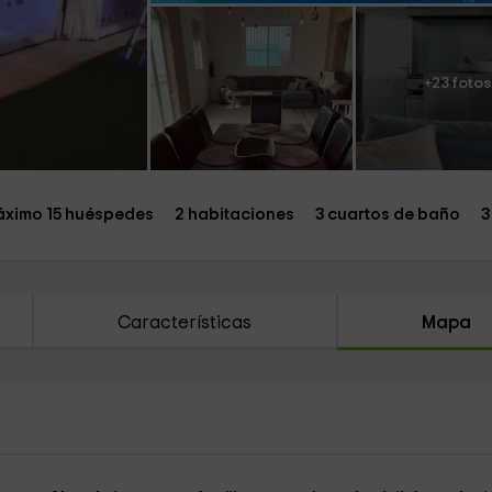
+23 fotos
ximo 15 huéspedes
2 habitaciones
3 cuartos de baño
3
Características
Mapa