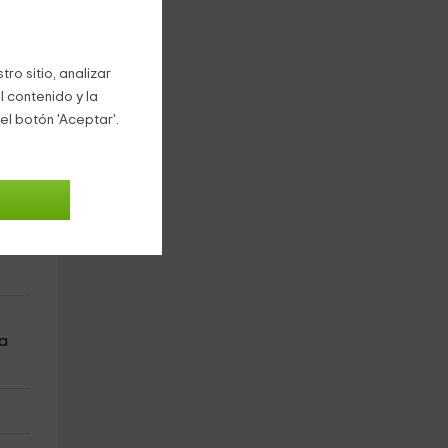
ro sitio, analizar
l contenido y la
el botón 'Aceptar'.
na