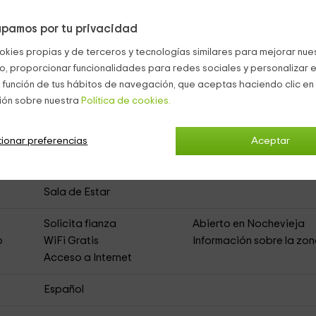
pamos por tu privacidad
to
(Casa Rural de Alquiler Íntegro)
okies propias y de terceros y tecnologías similares para mejorar nuest
co, proporcionar funcionalidades para redes sociales y personalizar e
 función de tus hábitos de navegación, que aceptas haciendo clic en 
Muebles de Jardín
Zona de Aparcamiento
ión sobre nuestra
Política de cookies.
Jardín
ionar preferencias
Aceptar
DVD
Equipo de Música
Aire Acondicionado
Televisión
Cocina
Comedor
Sala de Estar
s
Solicita fianza
Abierto en Nochevieja
o
WiFi Gratis
Información sobre la zo
Acceso a Internet
Español