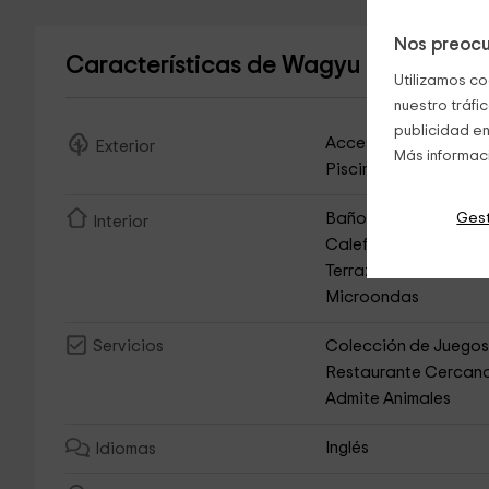
Nos preocu
Características de Wagyu del Desier
Utilizamos co
nuestro tráfi
publicidad en
Acceso Asfaltado
Exterior
Más informac
Piscina Exterior
Gest
Baño Compartido
Interior
Calefacción
Terraza
Microondas
Colección de Juego
Servicios
Restaurante Cercan
Admite Animales
Inglés
Idiomas