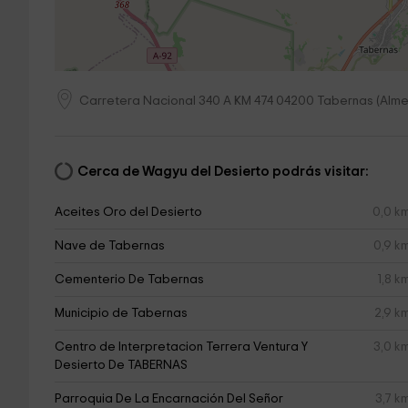
Carretera Nacional 340 A KM 474
04200
Tabernas
(
Alme
Cerca de Wagyu del Desierto podrás visitar:
Aceites Oro del Desierto
0,0 k
Nave de Tabernas
0,9 k
Cementerio De Tabernas
1,8 k
Municipio de Tabernas
2,9 k
Centro de Interpretacion Terrera Ventura Y
3,0 k
Desierto De TABERNAS
Parroquia De La Encarnación Del Señor
3,7 k