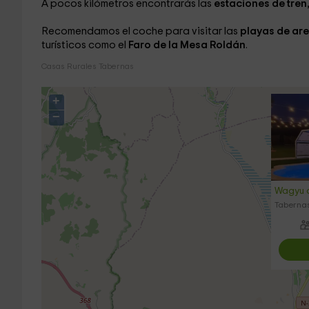
A pocos kilómetros encontrarás las
estaciones de tren
Recomendamos el coche para visitar las
playas de ar
turísticos como el
Faro de la Mesa Roldán
.
Casas Rurales Tabernas
+
−
Wagyu d
Tabernas