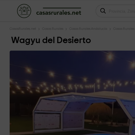
CasasRurales.net
Casas Rurales
Casas Rurales Andalucía
Casas Rurales
Wagyu del Desierto