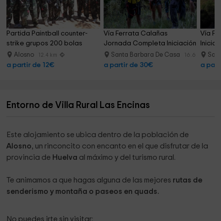
Partida Paintball counter-
Vía Ferrata Calañas 
Vía Fe
strike grupos 200 bolas
Jornada Completa Iniciación
Inicia
Alosno
Santa Barbara De Casa
San
12.4 km
16.6 km
a partir de 12€
a partir de 30€
a part
Entorno de Villa Rural Las Encinas
Este alojamiento se ubica dentro de la población de
Alosno
, un rinconcito con encanto en el que disfrutar de la
provincia de
Huelva
al máximo y del turismo rural.
Te animamos a que hagas alguna de las mejores
rutas de
senderismo y montaña o paseos en quads.
No puedes irte sin visitar: