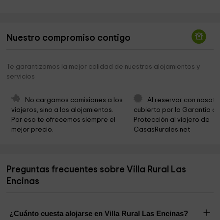
Ayuntamiento de Santa Bárbara de Casa
15,6 km
Santa Barbara de Casas
15,7 km
Nuestro compromiso contigo
Cementerio Municipal Ntra. Sra. de la Piedad
15,8 km
Presa de la Hoya - Teliaran
19,3 km
Te garantizamos la mejor calidad de nuestros alojamientos y
servicios
No cargamos comisiones a los 
Al reservar con nosotr
viajeros, sino a los alojamientos. 
cubierto por la Garantía de
Por eso te ofrecemos siempre el 
Protección al viajero de 
mejor precio.
CasasRurales.net
Preguntas frecuentes sobre Villa Rural Las
Encinas
¿Cuánto cuesta alojarse en Villa Rural Las Encinas?