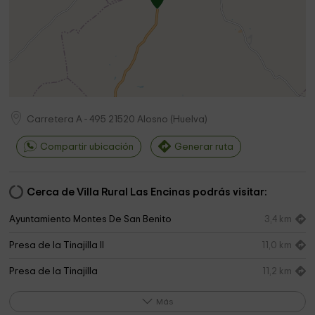
Carretera A - 495
21520
Alosno
(
Huelva
)
Compartir ubicación
Generar ruta
Cerca de Villa Rural Las Encinas podrás visitar:
Ayuntamiento Montes De San Benito
3,4 km
Presa de la Tinajilla II
11,0 km
Presa de la Tinajilla
11,2 km
Iglesia de Nuestra Señora de la Piedad
15,6 km
Más