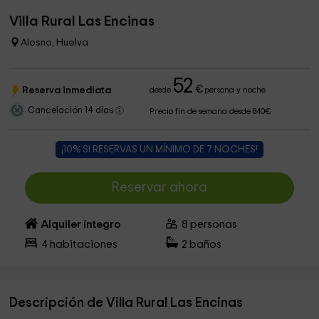
Villa Rural Las Encinas
Alosno, Huelva
52
€
Reserva inmediata
desde
persona y noche
Cancelación 14 días
Precio fin de semana desde 840€
¡10% SI RESERVAS UN MÍNIMO DE 7 NOCHES!
Reservar ahora
Alquiler íntegro
8
personas
4
habitaciones
2
baños
Descripción de Villa Rural Las Encinas