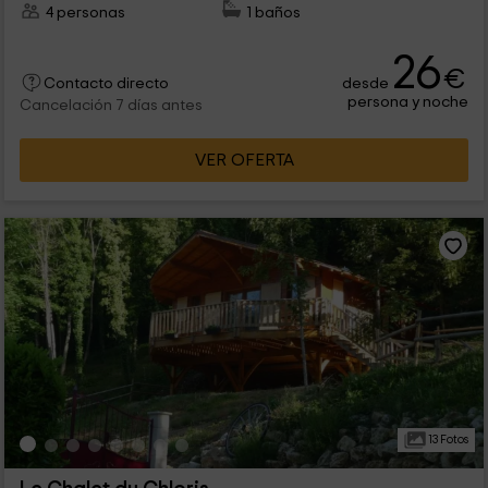
4 personas
1 baños
26
€
desde
Contacto directo
persona y noche
Cancelación 7 días antes
VER OFERTA
13 Fotos