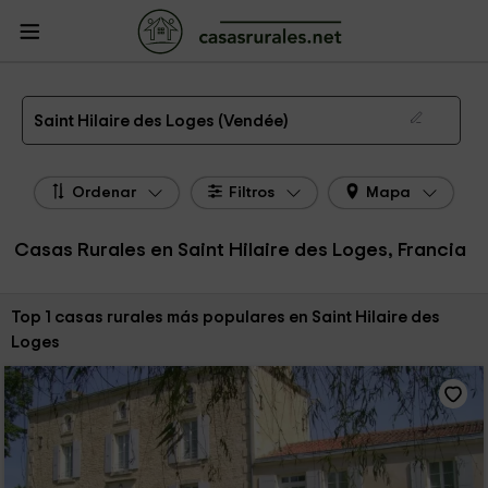
CasasRurales.net
Casas Rurales Francia
Casas Rurales Países del Loire
Casas Rurales Vendée
Casas Rurales Saint Hilaire des Loges
Las 1 mejores casas rurales en Saint Hilaire des Loges de 2026
Saint Hilaire des Loges (Vendée)
Ordenar
Filtros
Mapa
Casas Rurales en Saint Hilaire des Loges, Francia
Ordenar por:
Top 1 casas rurales más populares en Saint Hilaire des
Loges