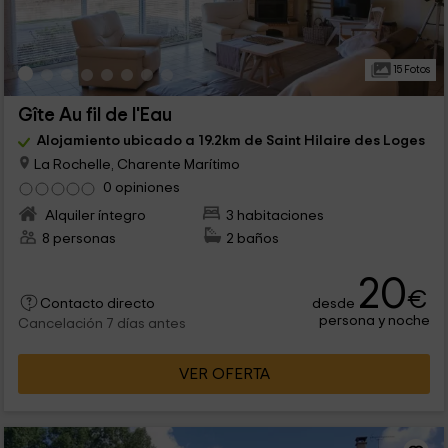
15 Fotos
Gîte Au fil de l'Eau
Alojamiento ubicado a 19.2km de Saint Hilaire des Loges
La Rochelle, Charente Marítimo
0 opiniones
Alquiler íntegro
3 habitaciones
8 personas
2 baños
20
€
desde
Contacto directo
persona y noche
Cancelación 7 días antes
VER OFERTA