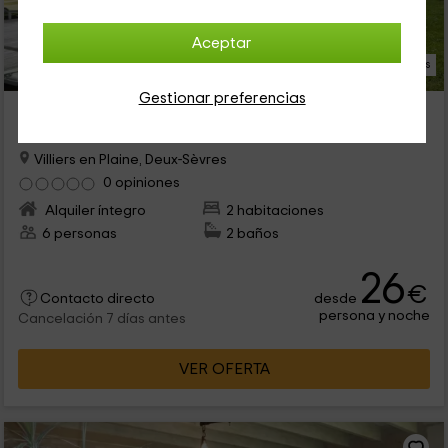
Aceptar
23 Fotos
Gestionar preferencias
La Charrière- Grand Gîte
Alojamiento ubicado a 12.2km de Saint Hilaire des Loges
Villiers en Plaine, Deux-Sèvres
0 opiniones
Alquiler íntegro
2 habitaciones
6 personas
2 baños
26
€
desde
Contacto directo
persona y noche
Cancelación 7 días antes
VER OFERTA