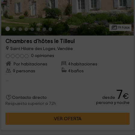
19 Fotos
Chambres d'hôtes le Tilleul
Saint Hilaire des Loges, Vendée
0 opiniones
Por habitaciones
4 habitaciones
9 personas
4 baños
...
7
€
desde
Contacto directo
persona y noche
Respuesta superior a 72h
VER OFERTA