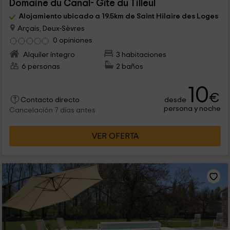
Domaine du Canal- Gîte du Tilleul
Alojamiento ubicado a 19.5km de Saint Hilaire des Loges
Arçais, Deux-Sèvres
0 opiniones
Alquiler íntegro
3 habitaciones
6 personas
2 baños
10
€
desde
Contacto directo
persona y noche
Cancelación 7 días antes
VER OFERTA