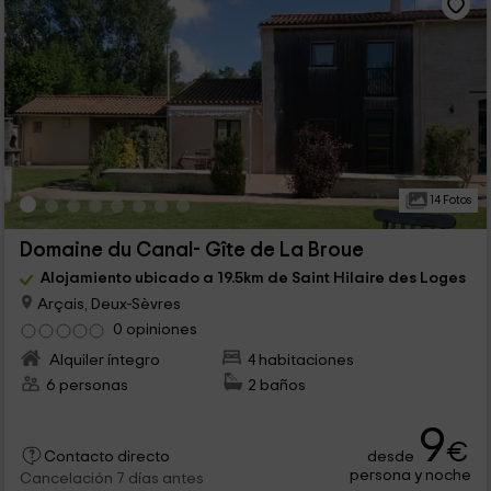
14 Fotos
Domaine du Canal- Gîte de La Broue
Alojamiento ubicado a 19.5km de Saint Hilaire des Loges
Arçais, Deux-Sèvres
0 opiniones
Alquiler íntegro
4 habitaciones
6 personas
2 baños
9
€
desde
Contacto directo
persona y noche
Cancelación 7 días antes