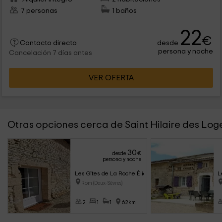
7 personas
1 baños
22
€
desde
Contacto directo
persona y noche
Cancelación 7 días antes
VER OFERTA
Otras opciones cerca de Saint Hilaire des Log
30
desde
€
persona y noche
Les Gîtes de La Roche Élie - Chez Théophile
L
Rom (Deux-Sèvres)
2
1
1
62km