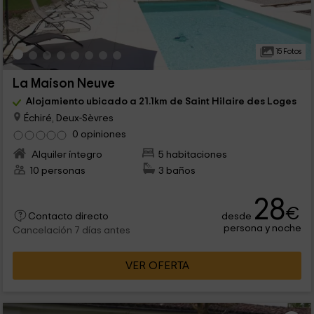
15 Fotos
La Maison Neuve
Alojamiento ubicado a 21.1km de Saint Hilaire des Loges
Échiré, Deux-Sèvres
0 opiniones
Alquiler íntegro
5 habitaciones
10 personas
3 baños
28
€
desde
Contacto directo
persona y noche
Cancelación 7 días antes
VER OFERTA