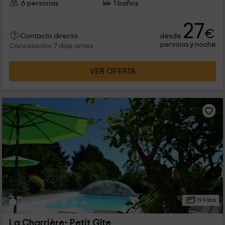
6 personas
1 baños
27
€
desde
Contacto directo
persona y noche
Cancelación 7 días antes
VER OFERTA
19 Fotos
La Charrière- Petit Gîte