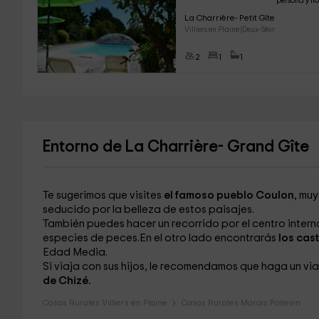
persona y n
La Charrière- Petit Gîte
Villiers en Plaine (Deux-Sèvr
2
1
1
Entorno de La Charrière- Grand Gîte
Te sugerimos que visites
el famoso pueblo Coulon
, mu
seducido por la belleza de estos paisajes.
También puedes hacer un recorrido por el centro intern
especies de peces.En el otro lado encontrarás
los cas
Edad Media.
Si viaja con sus hijos, le recomendamos que haga un vi
de Chizé.
Casas Rurales Villiers en Plaine
Casas Rurales Marais Poitevin