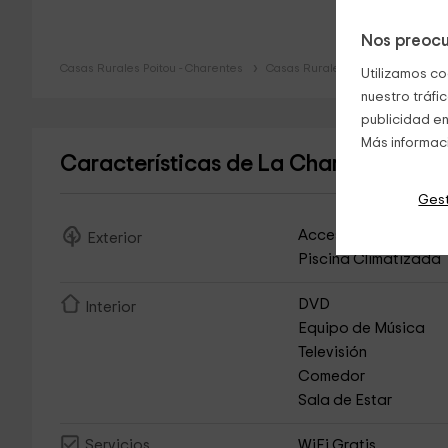
Nos preocu
Casas Rurales Poitou - Charentes
Casas Rurales Deux-Sèvres
Utilizamos co
nuestro tráfi
publicidad en
Más informac
Características de La Charrière- Gra
Gest
Acceso Asfaltado
Exterior
Piscina Climatizada
DVD
Interior
Equipo de Música
Televisión
Comedor
Sala de Estar
WiFi Gratis
Servicios