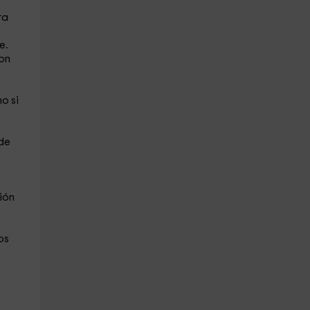
ra
re
.
con
o si
 de
ión
os