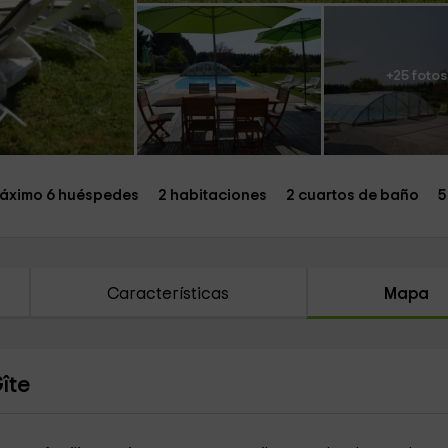
+25 fotos
áximo 6 huéspedes
2 habitaciones
2 cuartos de baño
5
Características
Mapa
îte