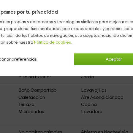
pamos por tu privacidad
okies propias y de terceros y tecnologías similares para mejorar nuest
co, proporcionar funcionalidades para redes sociales y personalizar e
 función de tus hábitos de navegación, que aceptas haciendo clic en 
ión sobre nuestra
Política de cookies.
nd Gîte
(Casa Rural de Alquiler Íntegro)
ionar preferencias
Aceptar
Muebles de Jardín
Zona de Aparcamiento
Piscina Exterior
Jardín
Baño Compartido
Lavavajillas
Calefacción
Aire Acondicionado
Terraza
Cocina
Microondas
Lavadora
No admiten animales
Abierto en Nochevieja