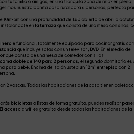
on tu familia o amigos, en una tranquila zona de relax en plena
 sugerimos nuestra bonita casa rural para 6 personas, perfecta pa
e 10mx5m con una profundidad de 1.80 abierta de abril a octub
 instalándote en
la terraza
que consta de una mesa con sillas, 
inero
e funcional, totalmente equipado para cocinar gratis com
stancia
que incluye sofás
con un televisor
, DVD.
En el medio de
dor
que consta de una mesa de comedor con sillas.
cama doble de 140 para 2 personas,
el segundo dormitorio es
ma para bebé
, Encima del salón usted
un 12m² entrepiso
con
2
ersona.
on 2 vascas
.
Todas las habitaciones de la casa tienen calefacc
rarás
bicicletas
a listas de forma gratuita, puedes realizar pase
El acceso a wifi
es gratuito desde todas las habitaciones de la