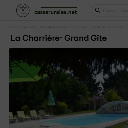
CasasRurales.net
Casas Rurales Francia
Casas Rurales Poitou - Charentes
La Charrière- Grand Gîte