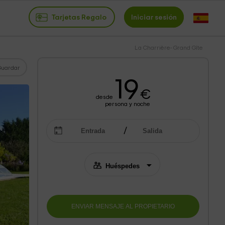
Tarjetas Regalo
Iniciar sesión
La Charrière- Grand Gîte
Guardar
19
€
desde
persona y noche