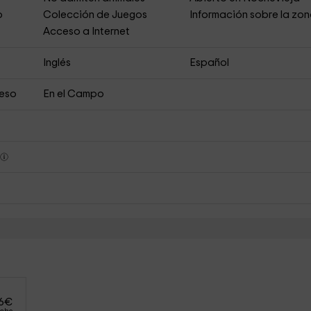
o
Colección de Juegos
Información sobre la zo
Acceso a Internet
Inglés
Español
ceso
En el Campo
s
6
€