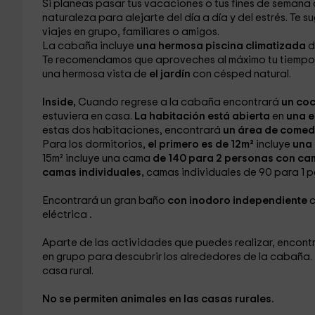
Si planeas pasar tus vacaciones o tus fines de semana c
naturaleza para alejarte del día a día y del estrés. Te
viajes en grupo, familiares o amigos.
La cabaña incluye
una hermosa piscina climatizada
d
Te recomendamos que aproveches al máximo tu tiempo
una hermosa vista de
el jardín
con césped natural.
Inside,
Cuando regrese a la cabaña encontrará
un coc
estuviera en casa.
La habitación está abierta
en
una e
estas dos habitaciones, encontrará
un área de come
Para los dormitorios,
el primero es de 12m²
incluye
una 
15m² incluye una cama
de 140 para 2 personas con ca
camas individuales,
camas individuales de 90 para 1 p
Encontrará un gran baño
con inodoro independiente
c
eléctrica
.
Aparte de las actividades que puedes realizar, encont
en grupo para descubrir los alrededores de la cabaña.
casa rural.
No se permiten animales en las casas rurales.