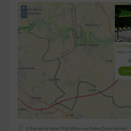
+
−
La Char
Villiers 
Envi
13 Rue de la Gare
7936
Villiers en Plaine
(
Deux-Sèvres
)