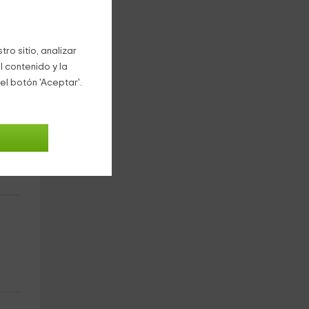
ro sitio, analizar
l contenido y la
el botón 'Aceptar'.