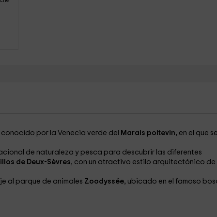
oche
y conocido por la Venecia verde del
Marais poitevin,
en el que s
acional de naturaleza y pesca para descubrir las diferentes
tillos de Deux-Sèvres
, con un atractivo estilo arquitectónico de 
aje al parque de animales
Zoodyssée,
ubicado en el famoso bo