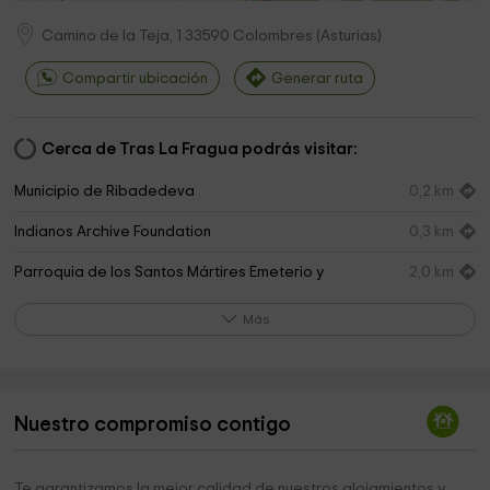
Camino de la Teja, 1
33590
Colombres
(
Asturias
)
Compartir ubicación
Generar ruta
Cerca de Tras La Fragua podrás visitar:
Municipio de Ribadedeva
0,2 km
Indianos Archive Foundation
0,3 km
Parroquia de los Santos Mártires Emeterio y
2,0 km
Celedonio
Más
Ermita de San Emeterio
2,7 km
Ermita de San Roque
2,9 km
Faro de San Emeterio
3,0 km
Nuestro compromiso contigo
Playa El Oso
3,2 km
Te garantizamos la mejor calidad de nuestros alojamientos y