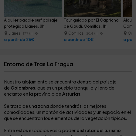
Alquiler paddle surf paisaje 
Tour guiado por El Capricho 
Alquil
protegido Llanes, 8h
de Gaudí, Comillas, 1h
Comill
Llanes
Comillas
Comi
17.7 km
20.4 km
a partir de 35€
a partir de 10€
a part
Entorno de Tras La Fragua
Nuestro alojamiento se encuentra dentro del paisaje
de
Colombres
, que es un pueblo tranquilo y lleno de
encanto en la provincia de
Asturias
.
Se trata de una zona donde tendrás las mejores
comodidades, un montón de actividades y un espacio en el
que se encuentran los elementos de la vegetación típicos.
Entre estos espacios vas a poder
disfrutar del turismo