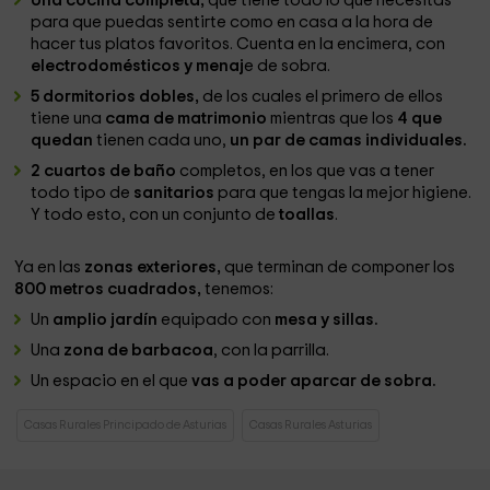
Una cocina completa,
que tiene todo lo que necesitas
para que puedas sentirte como en casa a la hora de
hacer tus platos favoritos. Cuenta en la encimera, con
electrodomésticos y menaj
e de sobra.
5 dormitorios dobles,
de los cuales el primero de ellos
tiene una
cama de matrimonio
mientras que los
4 que
quedan
tienen cada uno,
un par de camas individuales.
2 cuartos de baño
completos, en los que vas a tener
todo tipo de
sanitarios
para que tengas la mejor higiene.
Y todo esto, con un conjunto de
toallas
.
Ya en las
zonas exteriores,
que terminan de componer los
800 metros cuadrados,
tenemos:
Un
amplio jardín
equipado con
mesa y sillas.
Una
zona de barbacoa
, con la parrilla.
Un espacio en el que
vas a poder aparcar de sobra.
Casas Rurales Principado de Asturias
Casas Rurales Asturias