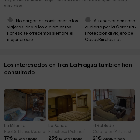
Iglesia de Santa María de los Ángeles de Prio
3,7 km
servicios
Área recreativa Muñorrodero
4,3 km
No cargamos comisiones a los 
Al reservar con nosotr
Ayuntamiento de Val de San Vicente
4,5 km
viajeros, sino a los alojamientos. 
cubierto por la Garantía de
Por eso te ofrecemos siempre el 
Protección al viajero de 
"Trascudia".SENDA FLUVIAL NANSA (Inicio)
4,6 km
mejor precio.
CasasRurales.net
Cementerio De Pesues
4,6 km
Centro de interpretación Cueva De La Loja
4,8 km
Los interesados en Tras La Fragua también han
Cueva de La Loja
4,8 km
consultado
Ermita de San Antonio
4,9 km
La Milarina
La Xanda
El Robledo
Poo De Llanes (Asturias)
Felechosa (Asturias)
Colombres (Asturias)
17
€
25
€
21
€
persona y noche
persona y noche
persona y noche