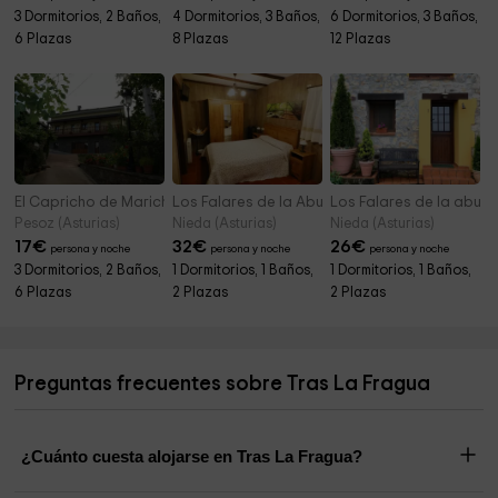
3 Dormitorios, 2 Baños,
4 Dormitorios, 3 Baños,
6 Dormitorios, 3 Baños,
6 Plazas
8 Plazas
12 Plazas
El Capricho de Marichu
Los Falares de la Abuela Berta- El Sumiciu
Los Falares de la abuela
Pesoz (Asturias)
Nieda (Asturias)
Nieda (Asturias)
17
€
32
€
26
€
persona y noche
persona y noche
persona y noche
3 Dormitorios, 2 Baños,
1 Dormitorios, 1 Baños,
1 Dormitorios, 1 Baños,
6 Plazas
2 Plazas
2 Plazas
Preguntas frecuentes sobre Tras La Fragua
¿Cuánto cuesta alojarse en Tras La Fragua?