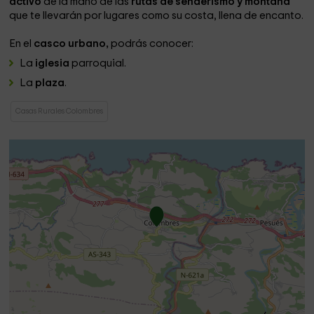
activo
de la mano de las
rutas de senderismo y montaña
que te llevarán por lugares como su costa, llena de encanto.
En el
casco urbano,
podrás conocer:
La
iglesia
parroquial.
La
plaza
.
Casas Rurales Colombres