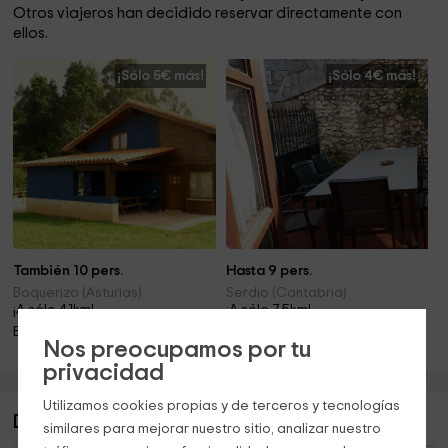
Otros viajeros han decidido reservar directamente con
ellos.
¡Sólo 5€ más!
¡Sólo 4€ más!
También 10 pers.
Hasta 9 pers.
Boquerizo (Asturias)
Serdio (Cantabria)
¡A sólo 4.1km!
¡A sólo 7.5km!
Barbacoa · Chimenea
Chimenea
Nos preocupamos por tu
privacidad
Utilizamos cookies propias y de terceros y tecnologías
Descripción de Tras La Fragua
similares para mejorar nuestro sitio, analizar nuestro