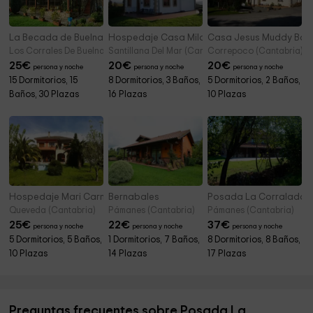
La Becada de Buelna
Hospedaje Casa Milagros
Casa Jesus Muddy Boo
Los Corrales De Buelna (Cantabria)
Santillana Del Mar (Cantabria)
Correpoco (Cantabria)
25
€
20
€
20
€
persona y noche
persona y noche
persona y noche
15 Dormitorios, 15
8 Dormitorios, 3 Baños,
5 Dormitorios, 2 Baños,
Baños, 30 Plazas
16 Plazas
10 Plazas
Hospedaje Mari Carmen
Bernabales
Posada La Corralada
Queveda (Cantabria)
Pámanes (Cantabria)
Pámanes (Cantabria)
25
€
22
€
37
€
persona y noche
persona y noche
persona y noche
5 Dormitorios, 5 Baños,
1 Dormitorios, 7 Baños,
8 Dormitorios, 8 Baños,
10 Plazas
14 Plazas
17 Plazas
Preguntas frecuentes sobre Posada La