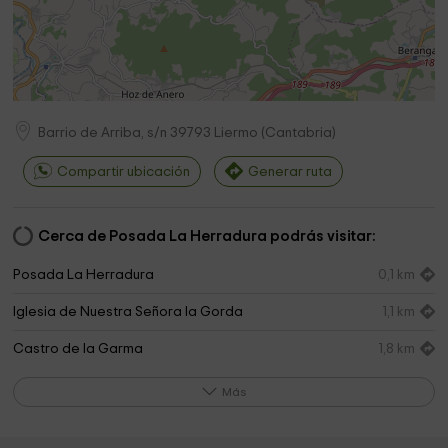
Barrio de Arriba, s/n
39793
Liermo
(
Cantabria
)
Compartir ubicación
Generar ruta
Cerca de Posada La Herradura podrás visitar:
Posada La Herradura
0,1 km
Iglesia de Nuestra Señora la Gorda
1,1 km
Castro de la Garma
1,8 km
Ermita de San Julián
1,9 km
Más
Iglesia de San Vicente
2,5 km