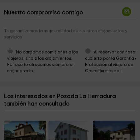
Ermita de la Virgen del Camino
2,6 km
Nuestro compromiso contigo
Ermita la Magdalena
2,9 km
Iglesia parroquial de Carriazo
3,2 km
Te garantizamos la mejor calidad de nuestros alojamientos y
servicios
Ermita de San Antonio
3,3 km
Iglesia de Nuestra Señora María de Toraya
3,4 km
No cargamos comisiones a los 
Al reservar con nosotr
viajeros, sino a los alojamientos. 
cubierto por la Garantía de
Ayuntamiento De Ribamontan Al Monte
3,4 km
Por eso te ofrecemos siempre el 
Protección al viajero de 
mejor precio.
CasasRurales.net
Iglesia de Pontones
3,5 km
Area descanso Cantabria
3,6 km
Los interesados en Posada La Herradura
Ayuntamiento de Ribamontán al Mar
3,6 km
también han consultado
Ermita de Jesús del Monte
3,7 km