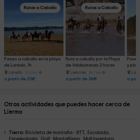
Rutas a Caballo
Rutas a Caballo
Paseo a caballo en la playa 
Ruta a caballo por la Playa 
Paseo 
de Laredo, 1h
de Valdearenas 2 horas
y play
Laredo
Liencres
Lar
16.0 km
24.7 km
a partir de 20€
a partir de 36€
a part
Otras actividades que puedes hacer cerca de
Liermo
Tierra:
Bicicleta de montaña - BTT, Escalada,
Espeleología, Golf, Montañismo, Multiaventura,