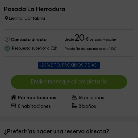
Posada La Herradura
Liermo, Cantabria
20
€
Contacto directo
desde
persona y noche
Respuesta superior a 72h
Precio fin de semana desde 110€
¡20% DTO. PRÓXIMOS 7 DÍAS!
Enviar mensaje al propietario
Por habitaciones
16
personas
8
habitaciones
8
baños
¿Preferirías hacer una reserva directa?