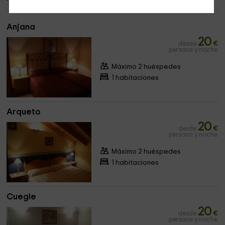
Anjana
20
desde
€
persona y noche
Máximo 2 huéspedes
1 habitaciones
Arqueto
20
desde
€
persona y noche
Máximo 2 huéspedes
1 habitaciones
Cuegle
20
desde
€
persona y noche