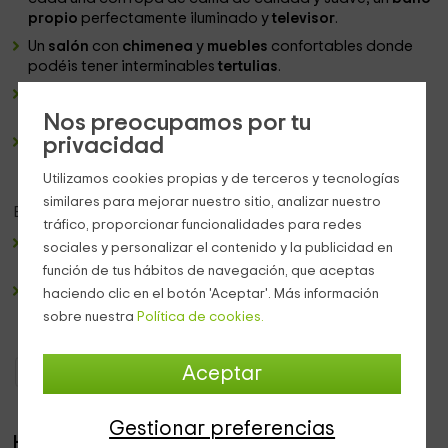
propio
perfectamente iluminado y
televisor
.
Un
salón
con
chimenea
y
muebles
confortables donde
podéis tener interminables
tertulias
.
Una
sala de estar,
que puede funcionar como
rincón de
lectura
.
Nos preocupamos por tu
privacidad
Un
comedor
enorme, parece un comedor de la casa de
abuela, hogareño, cercano y deliciosos, de 16 plazas,
Utilizamos cookies propias y de terceros y tecnologías
donde sentarse a desayunar es todo un placer.
similares para mejorar nuestro sitio, analizar nuestro
En el exterior:
tráfico, proporcionar funcionalidades para redes
Podéis disfrutar de un enorme
jardín
floreado, respirar
sociales y personalizar el contenido y la publicidad en
aire fresco y explorar.
función de tus hábitos de navegación, que aceptas
En su
terraza
podéis pasar largos ratos, desayunando,
haciendo clic en el botón 'Aceptar'. Más información
merendando o en una cálida conversación rodeada de
sobre nuestra
Política de cookies.
verdes y fachadas de adobe.
Aceptar
Casas Rurales Cantabria
Casas Rurales Cantabria
Gestionar preferencias
Habitaciones