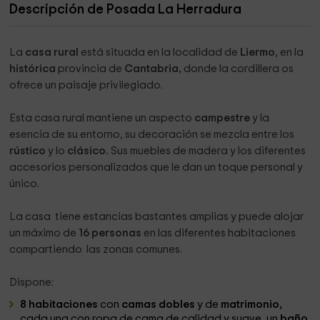
Descripción de Posada La Herradura
La
casa rural
está situada en la localidad de
Liermo
, en la
histórica
provincia de
Cantabria,
donde la cordillera os
ofrece un paisaje privilegiado.
Esta casa rural mantiene un aspecto
campestre
y la
esencia de su entorno, su decoración se mezcla entre los
rústico
y lo
clásico.
Sus muebles de madera y los diferentes
accesorios personalizados que le dan un toque personal y
único.
La casa tiene estancias bastantes amplias y puede alojar
un máximo de
16 personas
en las diferentes habitaciones
compartiendo las zonas comunes.
Dispone:
8 habitaciones
con
camas dobles
y de
matrimonio,
cada una con ropa de cama de calidad y suave, un
baño