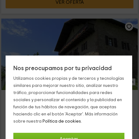
VER OFERTA
Nos preocupamos por tu privacidad
Utilizamos cookies propias y de terceros y tecnologías
35 Fotos
similares para mejorar nuestro sitio, analizar nuestro
tráfico, proporcionar funcionalidades para redes
Casa Kordoa
sociales y personalizar el contenido y la publicidad en
Errazu/erratzu, Navarra
función de tus hábitos de navegación, que aceptas
0 opiniones
Reservado 1 veces
haciendo clic en el botón 'Aceptar'. Más información
Por habitaciones
6 habitaciones
sobre nuestra
Política de cookies.
12 personas
6 baños
Nuestra vivienda tiene capacidad para 12 personas y