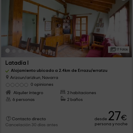
17 Fotos
Latadia I
Alojamiento ubicado a 2.4km de Errazu/erratzu
Arizcun/arizkun, Navarra
0 opiniones
Alquiler íntegro
3 habitaciones
6 personas
2 baños
27
€
desde
Contacto directo
persona y noche
Cancelación 30 días antes