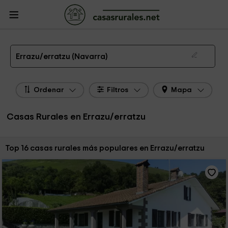
CasasRurales.net
Casas Rurales
Casas Rurales Navarra
Casas Rurales
Errazu/erratzu
Las 16 mejores casas rurales en Errazu/erratzu de 2026
Errazu/erratzu (Navarra)
Ordenar
Filtros
Mapa
Casas Rurales en Errazu/erratzu
Ordenar por:
Top 16 casas rurales más populares en Errazu/erratzu