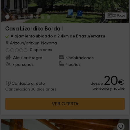
27 Fotos
Casa Lizardiko Borda I
Alojamiento ubicado a 2.4km de Errazu/erratzu
Arizcun/arizkun, Navarra
0 opiniones
Alquiler íntegro
4 habitaciones
7 personas
4 baños
20
€
desde
Contacto directo
persona y noche
Cancelación 30 días antes
VER OFERTA