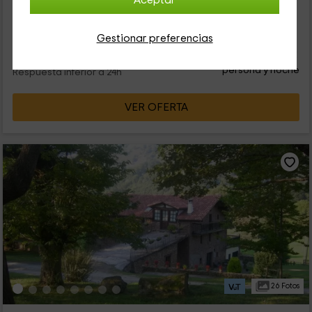
Aceptar
está situado en el navarro valle de Baztán. La residencia tiene
un amplio espacio exterior con barbacoa y...
Gestionar preferencias
29
€
desde
Contacto directo
persona y noche
Respuesta inferior a 24h
VER OFERTA
26 Fotos