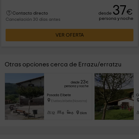
37
€
desde
Contacto directo
persona y noche
Cancelación 30 días antes
VER OFERTA
Otras opciones cerca de Errazu/erratzu
23
desde
€
persona y noche
Posada Elbete
C
Elvetea/elbete (Navarra)
12
6
6
6km