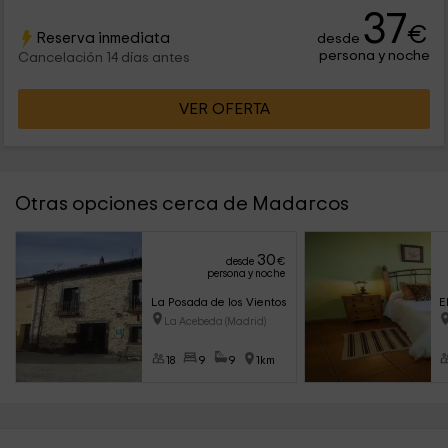
37
€
Reserva inmediata
desde
persona y noche
Cancelación 14 días antes
VER OFERTA
Otras opciones cerca de Madarcos
30
desde
€
persona y noche
La Posada de los Vientos
E
La Acebeda (Madrid)
18
9
9
1km