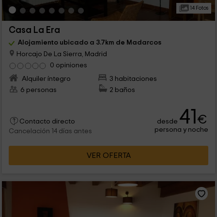
14 Fotos
Casa La Era
Alojamiento ubicado a 3.7km de Madarcos
Horcajo De La Sierra, Madrid
0 opiniones
Alquiler íntegro
3 habitaciones
6 personas
2 baños
41
€
desde
Contacto directo
persona y noche
Cancelación 14 días antes
VER OFERTA