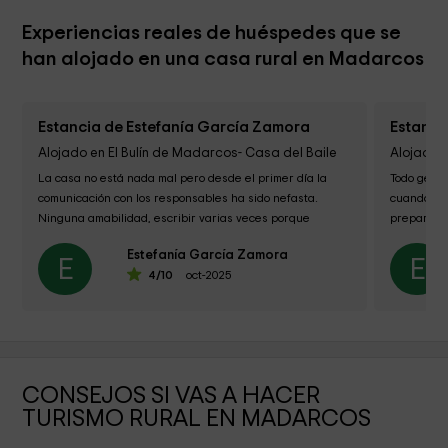
Experiencias reales de huéspedes que se
han alojado en una casa rural en Madarcos
Estancia de Estefanía García Zamora
Estanci
Alojado en El Bulín de Madarcos- Casa del Baile
Alojado e
La casa no está nada mal pero desde el primer día la 
Todo genia
comunicación con los responsables ha sido nefasta. 
cuando lle
Ninguna amabilidad, escribir varias veces porque 
preparado.
tardaban en contestar o...
también. G
Estefanía García Zamora
E
E
4
/10
oct-2025
CONSEJOS SI VAS A HACER
TURISMO RURAL EN MADARCOS