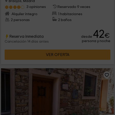
Braojos, Madrid
3 opiniones
Reservado 9 veces
Alquiler íntegro
1 habitaciones
2 personas
2 baños
42
€
Reserva inmediata
desde
persona y noche
Cancelación 14 días antes
VER OFERTA