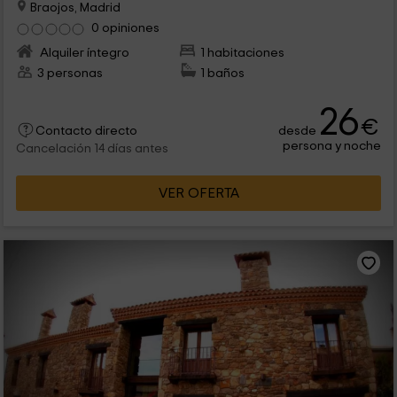
Braojos, Madrid
0 opiniones
Alquiler íntegro
1 habitaciones
3 personas
1 baños
26
€
desde
Contacto directo
persona y noche
Cancelación 14 días antes
VER OFERTA