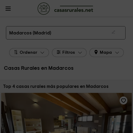
CasasRurales.net
Casas Rurales
Casas Rurales Madrid
Casas Rurales
Madarcos
Las 4 mejores casas rurales en Madarcos de 2026
Madarcos (Madrid)
Ordenar
Filtros
Mapa
Casas Rurales en Madarcos
Ordenar por:
Top 4 casas rurales más populares en Madarcos