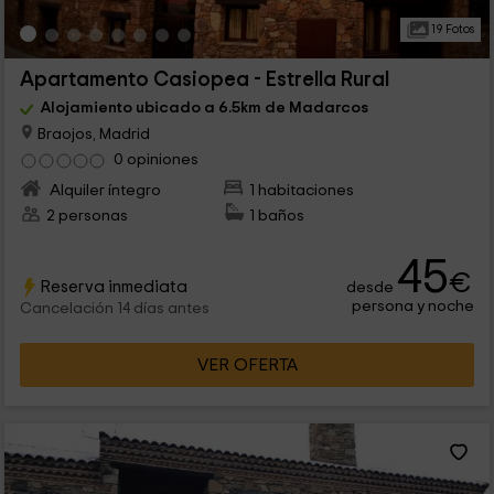
19 Fotos
Apartamento Casiopea - Estrella Rural
Alojamiento ubicado a 6.5km de Madarcos
Braojos, Madrid
0 opiniones
Alquiler íntegro
1 habitaciones
2 personas
1 baños
45
€
Reserva inmediata
desde
persona y noche
Cancelación 14 días antes
VER OFERTA