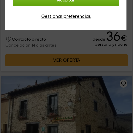
Aceptar
0 opiniones
Alquiler íntegro
11 habitaciones
Gestionar preferencias
21 personas
8 baños
36
€
desde
Contacto directo
persona y noche
Cancelación 14 días antes
VER OFERTA