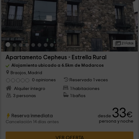
21 Fotos
Apartamento Cepheus - Estrella Rural
Alojamiento ubicado a 6.5km de Madarcos
Braojos, Madrid
0 opiniones
Reservado 1 veces
Alquiler íntegro
1 habitaciones
3 personas
1 baños
33
€
Reserva inmediata
desde
persona y noche
Cancelación 14 días antes
VER OFERTA