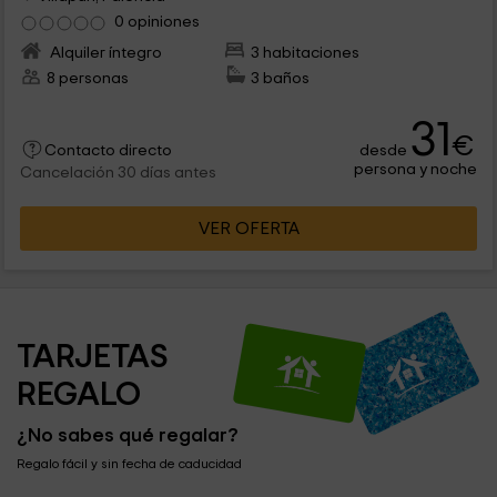
0 opiniones
Alquiler íntegro
3 habitaciones
8 personas
3 baños
31
€
desde
Contacto directo
persona y noche
Cancelación 30 días antes
VER OFERTA
TARJETAS 
REGALO
¿No sabes qué regalar?
Regalo fácil y sin fecha de caducidad