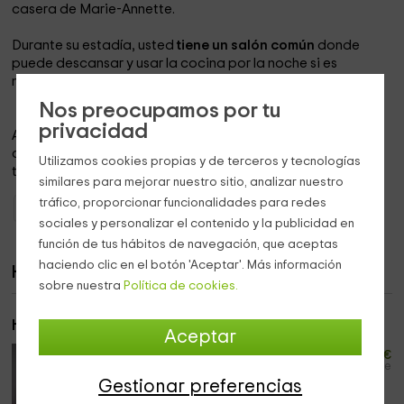
casera de Marie-Annette.
Durante su estadía, usted
tiene un salón común
donde
puede descansar y usar la cocina por la noche si es
necesario.
Nos preocupamos por tu
privacidad
Alrededor de la casa puedes
descansar en el jardín
y
caminar en la colina que se llena de calma y paz. Y termina
Utilizamos cookies propias y de terceros y tecnologías
tus días con
una sesión de yoga
con Marie-Annette.
similares para mejorar nuestro sitio, analizar nuestro
tráfico, proporcionar funcionalidades para redes
Casas Rurales Aquitania
Casas Rurales Dordoña
sociales y personalizar el contenido y la publicidad en
función de tus hábitos de navegación, que aceptas
haciendo clic en el botón 'Aceptar'. Más información
Habitaciones
sobre nuestra
Política de cookies.
Habitación 1
Aceptar
20
desde
€
persona y noche
Gestionar preferencias
Máximo 2 huéspedes