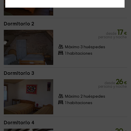
1 habitaciones
Dormitorio 2
17
desde
€
persona y noche
Máximo 3 huéspedes
1 habitaciones
Dormitorio 3
26
desde
€
persona y noche
Máximo 2 huéspedes
1 habitaciones
Dormitorio 4