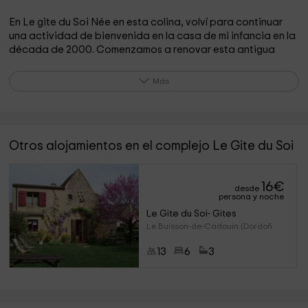
En Le gite du Soi Née en esta colina, volví para continuar
una actividad de bienvenida en la casa de mi infancia en la
década de 2000. Comenzamos a renovar esta antigua
granja con materiales ecológicos y en 2009 transformamos
el antiguo secador de tabaco en la sala de yoga, el lugar se
Más
ha abierto a la realización de prácticas.
http://www.legitedusoi.com
Otros alojamientos en el complejo Le Gite du Soi
16
€
desde
persona y noche
Le Gite du Soi- Gites
Le Buisson-de-Cadouin (Dordoñ
13
6
3