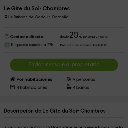
Le Gite du Soi- Chambres
Le Buisson-de-Cadouin, Dordoña
20
€
Contacto directo
desde
persona y noche
Respuesta superior a 72h
Precio fin de semana desde 80€
Enviar mensaje al propietario
Por habitaciones
9
personas
4
habitaciones
4
baños
Descripción de Le Gite du Soi- Chambres
Si aún no ha visitado
la Dordogne
, le recomendamos que lo