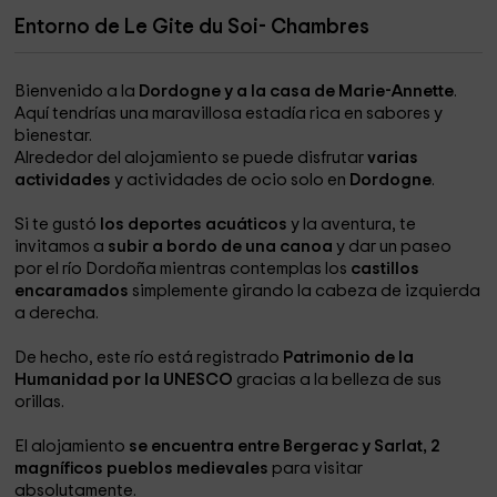
Entorno de Le Gite du Soi- Chambres
Bienvenido a la
Dordogne y a la casa de Marie-Annette
.
Aquí tendrías una maravillosa estadía rica en sabores y
bienestar.
Alrededor del alojamiento se puede disfrutar
varias
actividades
y actividades de ocio solo en
Dordogne
.
Si te gustó
los deportes acuáticos
y la aventura, te
invitamos a
subir a bordo de una canoa
y dar un paseo
por el río Dordoña mientras contemplas los
castillos
encaramados
simplemente girando la cabeza de izquierda
a derecha.
De hecho, este río está registrado
Patrimonio de la
Humanidad por la UNESCO
gracias a la belleza de sus
orillas.
El alojamiento
se encuentra entre Bergerac y Sarlat, 2
magníficos pueblos medievales
para visitar
absolutamente.