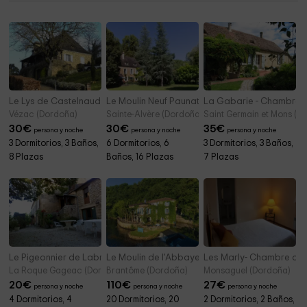
Le Lys de Castelnaud -Chambres
Le Moulin Neuf Paunat
La Gabarie - Chambres
Vézac (Dordoña)
Sainte-Alvère (Dordoña)
Saint Germain et Mons (D
30
€
30
€
35
€
persona y noche
persona y noche
persona y noche
3 Dormitorios, 3 Baños,
6 Dormitorios, 6
3 Dormitorios, 3 Baños,
8 Plazas
Baños, 16 Plazas
7 Plazas
Le Pigeonnier de Labrot
Le Moulin de l'Abbaye
Les Marly- Chambre d'
La Roque Gageac (Dordoña)
Brantôme (Dordoña)
Monsaguel (Dordoña)
20
€
110
€
27
€
persona y noche
persona y noche
persona y noche
4 Dormitorios, 4
20 Dormitorios, 20
2 Dormitorios, 2 Baños,