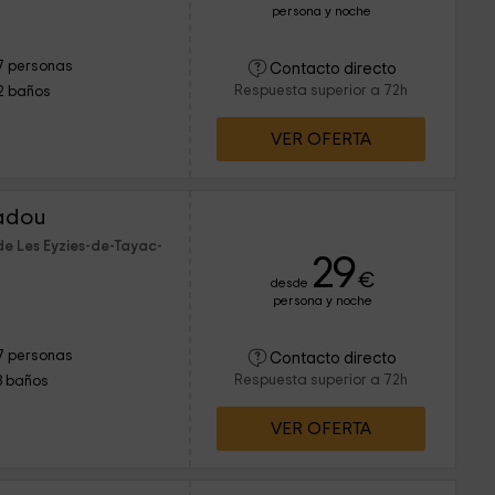
persona y noche
7 personas
Contacto directo
Respuesta superior a 72h
2 baños
VER OFERTA
cadou
de Les Eyzies-de-Tayac-
29
€
desde
persona y noche
7 personas
Contacto directo
Respuesta superior a 72h
3 baños
VER OFERTA