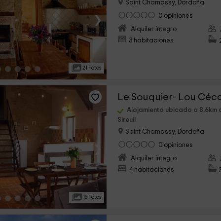
Saint Chamassy, Dordoña
›
0 opiniones
Alquiler íntegro
3 habitaciones
21 Fotos
Le Souquier- Lou Cé
Alojamiento ubicado a 8.6km 
Sireuil
Saint Chamassy, Dordoña
›
0 opiniones
Alquiler íntegro
4 habitaciones
15 Fotos