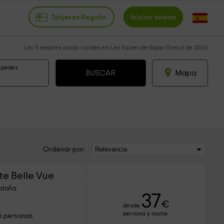
Tarjetas Regalo
Iniciar sesión
Las 5 mejores casas rurales en Les Eyzies-de-Tayac-Sireuil de 2026
spedes
Mapa
Ordenar por:
e Belle Vue
ordoña
37
€
desde
persona y noche
6 personas