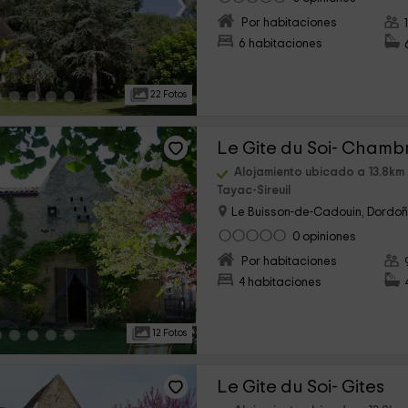
›
Por habitaciones
6 habitaciones
22 Fotos
Le Gite du Soi- Chamb
Alojamiento ubicado a 13.8km 
Tayac-Sireuil
Le Buisson-de-Cadouin, Dordo
›
0 opiniones
Por habitaciones
4 habitaciones
12 Fotos
Le Gite du Soi- Gites