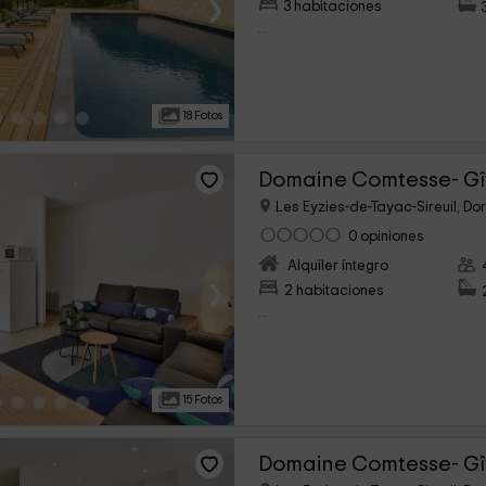
›
3 habitaciones
...
18 Fotos
Domaine Comtesse- Gî
Les Eyzies-de-Tayac-Sireuil, D
0 opiniones
Alquiler íntegro
›
2 habitaciones
...
15 Fotos
Domaine Comtesse- Gî