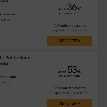
ordoña
36
€
desde
persona y noche
4 personas
1 baños
Contacto directo
Respuesta superior a 72h
VER OFERTA
te Petite Beune
ordoña
53
€
desde
persona y noche
2 personas
1 baños
Contacto directo
Respuesta superior a 72h
VER OFERTA