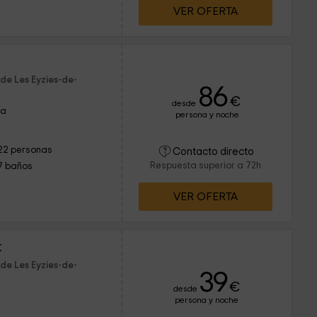
VER OFERTA
de Les Eyzies-de-
86
€
desde
ña
persona y noche
22 personas
Contacto directo
Respuesta superior a 72h
7 baños
VER OFERTA
t
de Les Eyzies-de-
39
€
desde
persona y noche