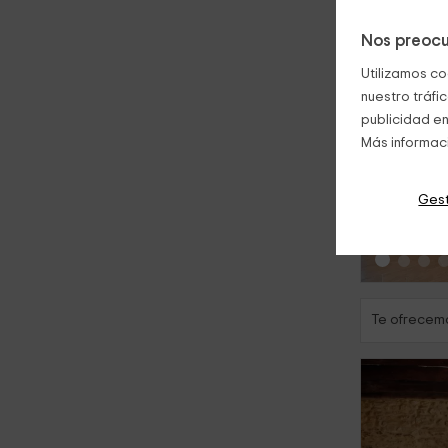
Nos preocu
Utilizamos co
nuestro tráfi
publicidad en
Más informac
‹
Gest
Te ofrecemo