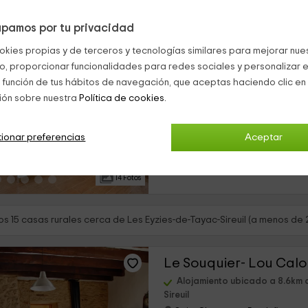
pamos por tu privacidad
okies propias y de terceros y tecnologías similares para mejorar nuest
Les Eyzies-de-Tayac-Sireuil, D
co, proporcionar funcionalidades para redes sociales y personalizar e
0 opiniones
 función de tus hábitos de navegación, que aceptas haciendo clic en 
Alquiler íntegro
ión sobre nuestra
Política de cookies.
›
3 habitaciones
...
ionar preferencias
Aceptar
14 Fotos
s 15 casas rurales cerca de Les Eyzies-de-Tayac-Sireuil (a menos de 
Le Souquier- Lou Calo
Alojamiento ubicado a 8.6km 
Sireuil