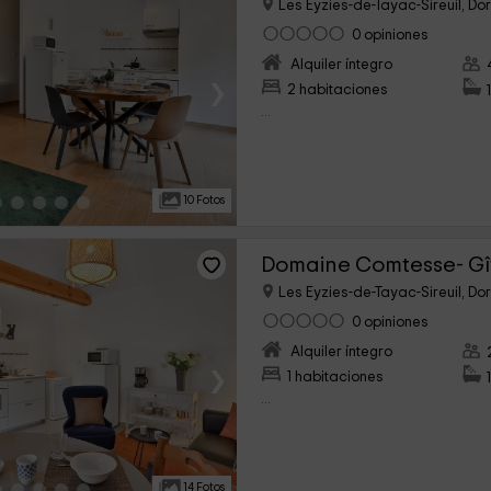
Les Eyzies-de-Tayac-Sireuil, D
0 opiniones
Alquiler íntegro
›
2 habitaciones
...
10 Fotos
Domaine Comtesse- Gî
Les Eyzies-de-Tayac-Sireuil, D
0 opiniones
Alquiler íntegro
›
1 habitaciones
...
14 Fotos