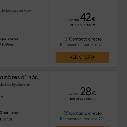
de Les Eyzies-de-
42
€
desde
persona y noche
6 personas
Contacto directo
Respuesta superior a 72h
2 baños
VER OFERTA
Le Moulin du Birat - Chambres d´hôtes
de Les Eyzies-de-
28
€
desde
ña
persona y noche
13 personas
Contacto directo
Respuesta superior a 72h
4 baños