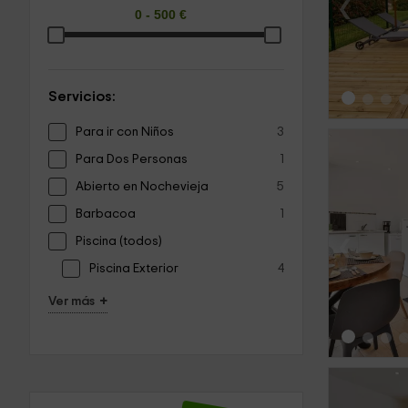
‹
Servicios:
Para ir con Niños
3
Para Dos Personas
1
Abierto en Nochevieja
5
Barbacoa
1
‹
Piscina (todos)
Piscina Exterior
4
+
Ver más