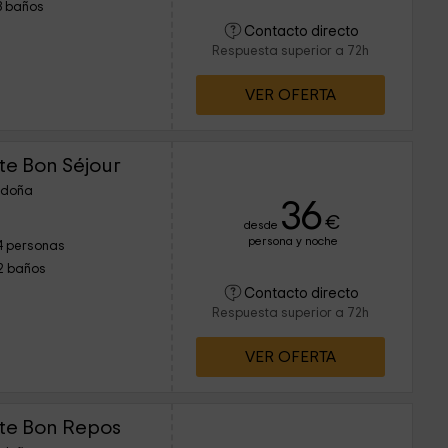
3 baños
Contacto directo
Respuesta superior a 72h
VER OFERTA
te Bon Séjour
ordoña
36
€
desde
persona y noche
4 personas
2 baños
Contacto directo
Respuesta superior a 72h
VER OFERTA
te Bon Repos