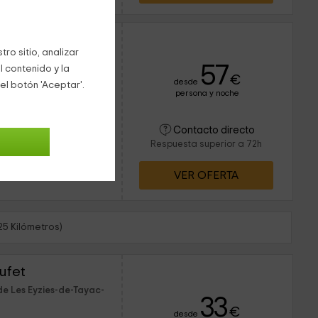
Domaine Comtesse- Gîte Panoramique
ro sitio, analizar
ordoña
57
l contenido y la
€
desde
el botón 'Aceptar'.
persona y noche
3 personas
2 baños
Contacto directo
Respuesta superior a 72h
VER OFERTA
25 Kilómetros)
ufet
de Les Eyzies-de-Tayac-
33
€
desde