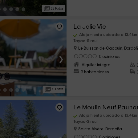
22 Fotos
La Jolie Vie
Alojamiento ubicado a 13.4km 
Tayac-Sireuil
Le Buisson-de-Cadouin, Dordo
›
0 opiniones
Alquiler íntegro
9 habitaciones
71 Fotos
Le Moulin Neuf Pauna
Alojamiento ubicado a 13.4km 
Tayac-Sireuil
Sainte-Alvère, Dordoña
0 opiniones