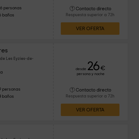
16 personas
Contacto directo
Respuesta superior a 72h
6 baños
VER OFERTA
res
de Les Eyzies-de-
26
€
desde
ña
persona y noche
9 personas
Contacto directo
Respuesta superior a 72h
4 baños
VER OFERTA