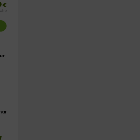
5
€
oche
on
nar