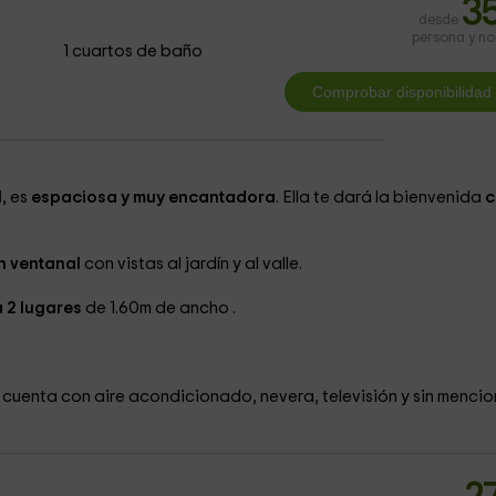
3
desde
persona y n
1 cuartos de baño
l
, es
espaciosa y muy encantadora
. Ella te dará la bienvenida
c
n ventanal
con vistas al jardín y al valle.
a 2 lugares
de 1.60m de ancho .
 cuenta con aire acondicionado, nevera, televisión y sin mencio