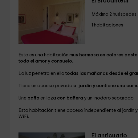
El Brocanteur
Máximo 2 huéspedes
1 habitaciones
Esta es una habitación
muy hermosa en colores paste
todo el amor y consuelo
.
La luz penetra en ella
todas las mañanas desde el gra
Tiene un acceso privado
al jardín y contiene una cam
Une
baño
en loza
con bañera
y un inodoro separado.
Esta habitación tiene acceso independiente al jardín y
WiFi.
El anticuario