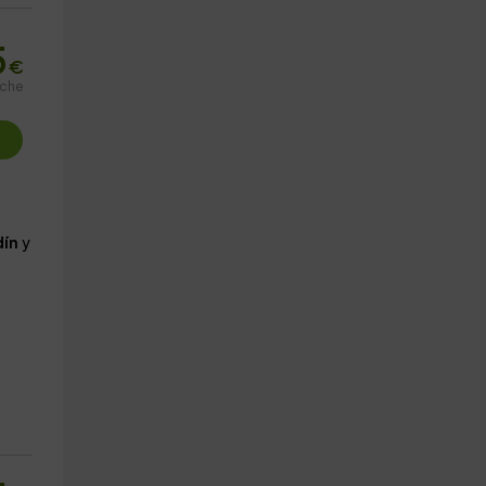
5
€
oche
dín
y