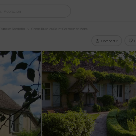
 Rurales Dordoña
Casas Rurales Saint Germain et Mons
Compartir