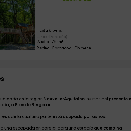
Hasta 6 pers.
Lunas (Dordoña)
¡A sólo 17.5km!
Piscina · Barbacoa · Chimenea · Jacuzzi
es
,
ubicado en la región
Nouvelle-Aquitaine
, huimos del
presente a
cada,
a 8 km de Bergerac.
áreas
de la cual una parte
está ocupada por asnos
.
r
o una escapada en pareja, para una estadía
que combina