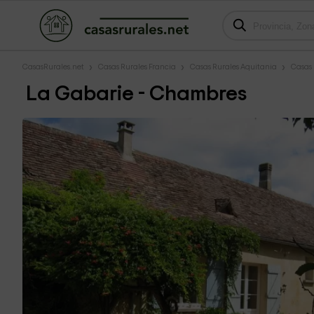
CasasRurales.net
Casas Rurales Francia
Casas Rurales Aquitania
Casas
La Gabarie - Chambres