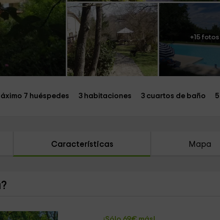
+15 fotos
áximo 7 huéspedes
3 habitaciones
3 cuartos de baño
5
Características
Mapa
a?
¡Sólo 69€ más!