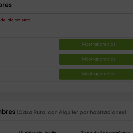
bres
s del alojamiento
Mostrar precios
Mostrar precios
Mostrar precios
ambres
(Casa Rural con Alquiler por habitaciones)