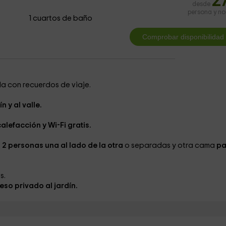
2
desde
persona y n
1 cuartos de baño
a con recuerdos de viaje.
n y al valle.
calefacción y Wi-Fi gratis.
2 personas una al lado de la otra
o separadas y otra cama
pa
s.
eso privado al jardín.