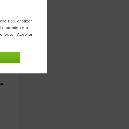
ro sitio, analizar
l contenido y la
el botón 'Aceptar'.
ún