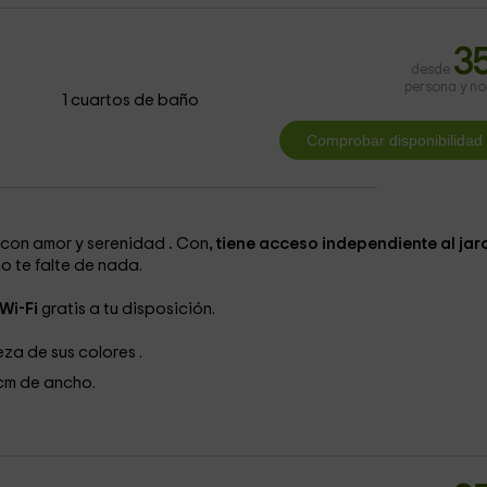
3
desde
persona y n
1 cuartos de baño
 con amor y serenidad
.
Con
, tiene acceso independiente al jar
o te falte de nada.
 Wi-Fi
gratis a tu disposición.
leza de sus colores .
cm de ancho.