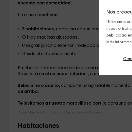
encanto con comodidad.
Nos preocu
La ranura
contiene
:
Utilizamos co
nuestro tráfi
3 habitaciones
, cada una con un acceso independi
publicidad en
O
Hay esquinas ajustadas
.
Más informac
Una gran piscina exterior
, rodeada de árboles y tu
Desde el estacionamiento
.
Gest
Pruebe los sabores locales de la zona
en el desayuno
Se servirá
en el comedor interior
r, o
en la terraza cubie
Bebé, niño o adulto,
comparte un agradable momento
de arriba.
Te invitamos a nuestro maravilloso cortijo
para una es
Casas Rurales Aquitania
Casas Rurales Dordoña
Habitaciones