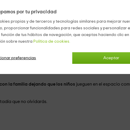
pamos por tu privacidad
okies propias y de terceros y tecnologías similares para mejorar nuest
co, proporcionar funcionalidades para redes sociales y personalizar e
ente
t al jardín arbolado grande
.
 función de tus hábitos de navegación, que aceptas haciendo clic en 
ión sobre nuestra
Política de cookies.
mbonas
.
ionar preferencias
Aceptar
preparado con cariño por los propietarios.
rta al aire libre.
con la familia dejando que los niños
jueguen en el espacio com
tadía que no olvidarás.