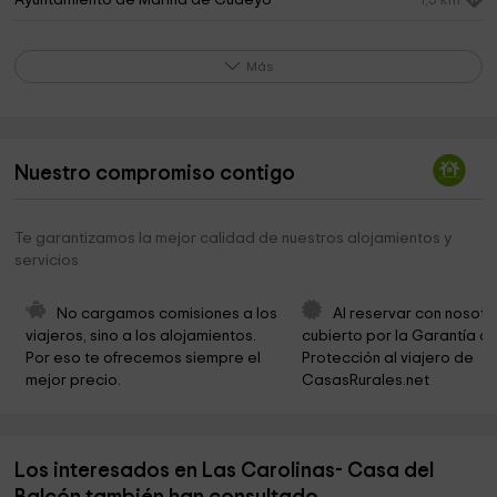
Ayuntamiento de Marina de Cudeyo
1,3 km
CAMPO DE GOLF LA JUNQUERA
1,5 km
Más
Parroquia De Pedreña
2,0 km
Botánico del CIFP La Granja
2,3 km
Golf pedreña
2,8 km
Nuestro compromiso contigo
Iglesia de San Juan
2,9 km
Te garantizamos la mejor calidad de nuestros alojamientos y
Cecapa - Centro Canino Parayas
3,4 km
servicios
Ermita de San Ibo
3,8 km
No cargamos comisiones a los 
Al reservar con nosotr
Seve Ballesteros-Santander Airport
4,0 km
viajeros, sino a los alojamientos. 
cubierto por la Garantía de
Por eso te ofrecemos siempre el 
Protección al viajero de 
Parque Infantil
4,1 km
mejor precio.
CasasRurales.net
Santander
4,2 km
Okuda + Waone , Somo
4,3 km
Los interesados en Las Carolinas- Casa del
San José
4,4 km