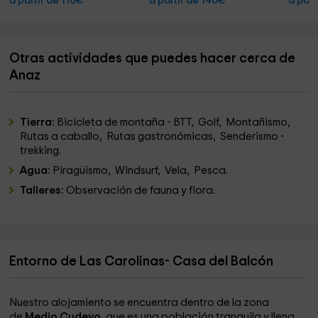
a partir de 110€
a partir de 140€
a part
panaderías, supermercados, centro médico o balneario.
Cerca tenéis actividades como rafting, rutas a caballlo,
alquilar piraguas, etc.
Otras actividades que puedes hacer cerca de
Anaz
Tierra:
Bicicleta de montaña - BTT, Golf, Montañismo,
¿Que se puede hacer en los alrededores?
Rutas a caballo, Rutas gastronómicas, Senderismo -
En los alrederores se puede ir a visitar Cabárceno, se
trekking.
puede montar a caballo, hacer unas rutas preciosas de
Agua:
Piragüismo, Windsurf, Vela, Pesca.
senderismo, etc.
Talleres:
Observación de fauna y flora.
También estamos a unos 20 minutos de el campo de golf,
están las playas de Somo para hacer surf con diferentes
lugares donde recibir clases o alquilar el material si se
quiere.
Entorno de Las Carolinas- Casa del Balcón
Nuestro alojamiento se encuentra dentro de la zona
de
Medio Cudeyo
, que es una población tranquila y llena