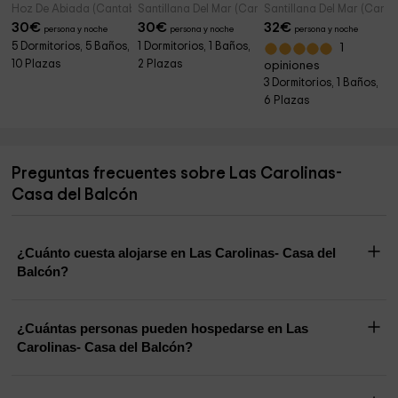
Hoz De Abiada (Cantabria)
Santillana Del Mar (Cantabria)
Santillana Del Mar (Canta
30
€
30
€
32
€
persona y noche
persona y noche
persona y noche
5 Dormitorios, 5 Baños,
1 Dormitorios, 1 Baños,
1
10 Plazas
2 Plazas
opiniones
3 Dormitorios, 1 Baños,
6 Plazas
Preguntas frecuentes sobre Las Carolinas-
Casa del Balcón
¿Cuánto cuesta alojarse en Las Carolinas- Casa del
Balcón?
¿Cuántas personas pueden hospedarse en Las
Carolinas- Casa del Balcón?