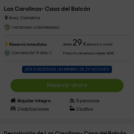
Las Carolinas- Casa del Balcón
Anaz, Cantabria
1 RESERVAS CONFIRMADAS
29
€
Reserva inmediata
desde
persona y noche
Cancelación 14 días
Precio fin de semana desde 300€
¡15% SI RESERVAS UN MÍNIMO DE 29 NOCHES!
Reservar ahora
Alquiler íntegro
5
personas
2
habitaciones
2
baños
Descripción de Las Carolinas- Casa del Balcón