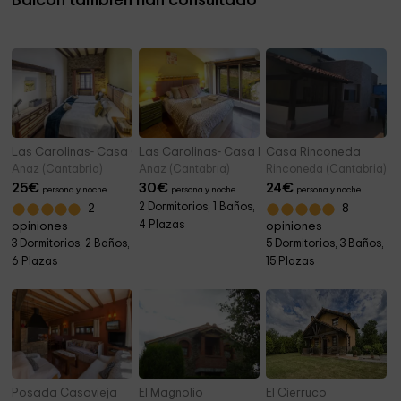
Balcón también han consultado
Iglesia de San José
4,4 km
Las Carolinas- Casa Green
Las Carolinas- Casa Nuri
Casa Rinconeda
Anaz (Cantabria)
Anaz (Cantabria)
Rinconeda (Cantabria)
25
€
30
€
24
€
persona y noche
persona y noche
persona y noche
2 Dormitorios, 1 Baños,
2
8
4 Plazas
opiniones
opiniones
3 Dormitorios, 2 Baños,
5 Dormitorios, 3 Baños,
6 Plazas
15 Plazas
Posada Casavieja
El Magnolio
El Cierruco