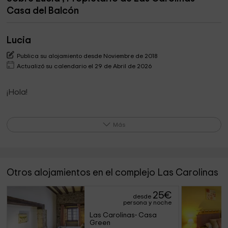
Casa del Balcón
Lucia
Publica su alojamiento desde Noviembre de 2018
Actualizó su calendario el 29 de Abril de 2026
¡Hola!
Soy Lucía, propietaria de este complejo de casas rurales
Más
en Anaz, en Medio Cudeyo.
En las casas te proporcionaremos toda la infornación de la
que dispongamos para recomendarte sitios para ir, para
visitar, comer, etc.
Otros alojamientos en el complejo Las Carolinas
Nos gusta el trato con los viajeros que vienen a las casas e
25
€
intentamos facilitarle su estancia en la medida de lo
desde
persona y noche
posible.
Las Carolinas- Casa 
Green
Un cordial saludo.