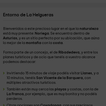
Entorno de La Helgueras
Bienvenidos a este precioso lugar en el que la
naturaleza
está muy presente:
Noriega
. Se encuentra dentro de
Asturias
, y es un sitio perfecto por su ubicación, que aúna
lo mejor de la
montaña
con la
costa
.
Forma parte de un concejo, el de
Ribadedeva
, y entre los
planes turísticos y de ocio que tenéis a vuestro alcance
podemos destacar:
Invirtiendo 15 minutos de viaje podéis visitar
Llanes
, y a
10 minutos, tenéis
San Vicente de la Barquera
, con
múltiples atractivos turísticos.
También están muy cerca las
playas
y costas, con la de
La Franca
, por ejemplo, que es muy bonita y no podéis
perderos.
Otras opciones son
Covadonga
, con sus preciosos