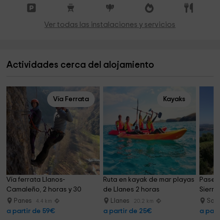
Ver todas las instalaciones y servicios
Actividades cerca del alojamiento
Vía Ferrata
Kayaks
Vía ferrata Llanos-
Ruta en kayak de mar playas 
Paseo 
Camaleño, 2 horas y 30 
de Llanes 2 horas
Sierra
minutos
Panes
Llanes
Sant
4.4 km
20.2 km
a partir de 59€
a partir de 25€
a part