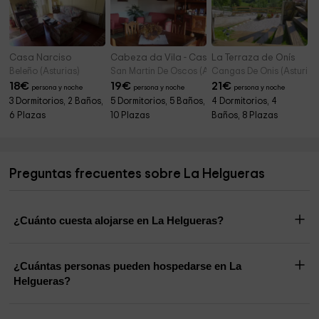
Casa Narciso
Cabeza da Vila - Casona
La Terraza de Onís
Beleño (Asturias)
San Martin De Oscos (Asturias)
Cangas De Onis (Asturias
18
€
19
€
21
€
persona y noche
persona y noche
persona y noche
3 Dormitorios, 2 Baños,
5 Dormitorios, 5 Baños,
4 Dormitorios, 4
6 Plazas
10 Plazas
Baños, 8 Plazas
Preguntas frecuentes sobre La Helgueras
¿Cuánto cuesta alojarse en La Helgueras?
¿Cuántas personas pueden hospedarse en La
Helgueras?