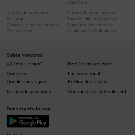
Cantabria
Alquiler de casa rural
Alquiler de casas rurales
Pimiango
Santa Eulalia De Carranzo
Casas rurales con encanto
Casa rural con encanto
Tresgrandas
Villanueva De Colombres
Sobre Nosotros
¿Quiénes somos?
Blog Casasrurales.net
Contactar
Equipo editorial
Condiciones legales
Política de cookies
Política de privacidad
Confianza CasasRurales.net
Descárgate la app