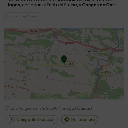
lagos
, como son el Enol o el Ercina, y
Cangas de Onís
.
Casas Rurales Noriega
Las Helgueras, s/n
33590
Noriega
(
Asturias
)
Compartir ubicación
Generar ruta