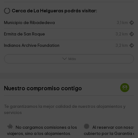
Cerca de La Helgueras podrás visitar:
Municipio de Ribadedeva
3,1 km
Ermita de San Roque
3,2 km
Indianos Archive Foundation
3,2 km
Playa El Oso
3,3 km
Más
Ermita de San Antonio
3,8 km
Centro de interpretación Cueva De La Loja
3,9 km
Nuestro compromiso contigo
Cueva de La Loja
3,9 km
Ermita de San Antonio
4,2 km
Te garantizamos la mejor calidad de nuestros alojamientos y
servicios
La Brañona (Parking)
4,3 km
Parque En Canes
4,3 km
No cargamos comisiones a los 
Al reservar con nosotr
viajeros, sino a los alojamientos. 
cubierto por la Garantía de
Area Recreativa Panes
4,4 km