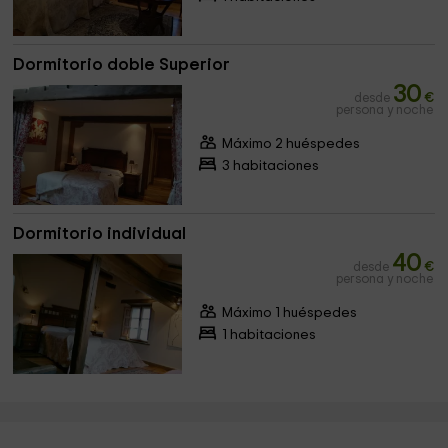
Dormitorio doble Superior
30
desde
€
persona y noche
Máximo 2 huéspedes
3 habitaciones
Dormitorio individual
40
desde
€
persona y noche
Máximo 1 huéspedes
1 habitaciones