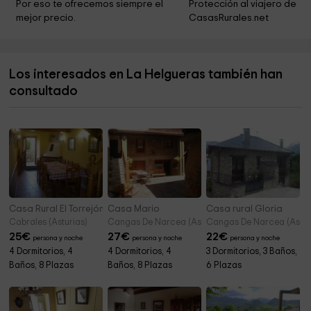
Por eso te ofrecemos siempre el 
Protección al viajero de 
mejor precio.
CasasRurales.net
Iglesia de Santa Maria
4,4 km
Ayuntamiento de Peñamellera Baja
4,4 km
Los interesados en La Helgueras también han
Capilla San Antonio - Pico Paisano
4,4 km
consultado
La Pesa
4,5 km
Casa Rural El Torrejón
Casa Mario
Casa rural Gloria
Cabrales (Asturias)
Cangas De Narcea (Asturias)
Cangas De Narcea (Astur
25
€
27
€
22
€
persona y noche
persona y noche
persona y noche
4 Dormitorios, 4
4 Dormitorios, 4
3 Dormitorios, 3 Baños,
Baños, 8 Plazas
Baños, 8 Plazas
6 Plazas