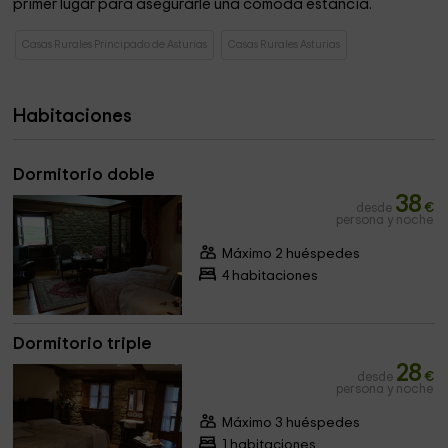
primer lugar para asegurarle una cómoda estancia.
Casas Rurales Principado de Asturias
Casas Rurales Asturias
Habitaciones
Dormitorio doble
38
desde
€
persona y noche
Máximo 2 huéspedes
4 habitaciones
Dormitorio triple
28
desde
€
persona y noche
Máximo 3 huéspedes
1 habitaciones