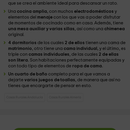
que se crea el ambiente ideal para descansar un rato.
Una
cocina amplia,
con muchos
electrodomésticos
y
elementos del
menaje
con los que vas a poder disfrutar
de momentos de cocinado como en casa. Además, tiene
una mesa auxiliar y varias sillas
, así como una
chimenea
original.
4 dormitorios
de los cuales
2 de ellos
tienen una cama de
matrimonio
, otro tiene una
cama individual,
y el último, es
triple con
camas individuales
, de las cuales
2 de ellas
son litera.
Son habitaciones perfectamente equipadas y
con todo tipo de elementos de
ropa de cama.
Un cuarto de baño
completo para el que vamos a
dejarte
varios juegos de toallas
, de manera que así no
tienes que encargarte de pensar en esto.
Casas Rurales Andalucía
Casas Rurales Almería