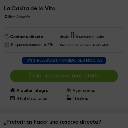
La Casita de la Vito
Illar, Almería
11
€
Contacto directo
desde
persona y noche
Respuesta superior a 72h
Precio fin de semana desde 240€
¡10% SI RESERVAS UN MÍNIMO DE 3 NOCHES!
Enviar mensaje al propietario
Alquiler íntegro
9
personas
4
habitaciones
1
baños
¿Preferirías hacer una reserva directa?