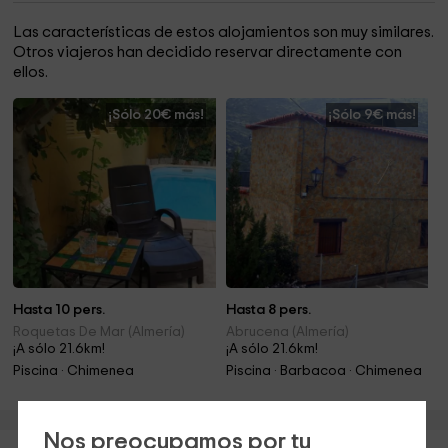
Las características de estos alojamientos son muy similares.
Otros viajeros han decidido reservar directamente con
ellos.
¡Sólo 20€ más!
¡Sólo 9€ más!
Hasta 10 pers.
Hasta 8 pers.
Roquetas De Mar (Almería)
Abrucena (Almería)
¡A sólo 21.6km!
¡A sólo 21.6km!
Piscina · Chimenea
Piscina · Barbacoa · Chimenea
Nos preocupamos por tu