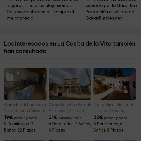
viajeros, sino a los alojamientos. 
cubierto por la Garantía de
Museo Provincial de la Uva del Barco
3,6 km
Por eso te ofrecemos siempre el 
Protección al viajero de 
mejor precio.
CasasRurales.net
Museo Etnográfico de Terque
3,6 km
Cementerio de Alicún
3,7 km
Los interesados en La Casita de la Vito también
Ayuntamiento de Terque
3,7 km
han consultado
Iglesia de Nuestra Señora de la Encarnación
3,9 km
Casa Rural Las Serratas
Casa Rural La Picacha
Casa Rural Molino Viejo 
Velez Blanco (Almería)
Purchena (Almería)
El Hijate (Almería)
19
€
31
€
22
€
persona y noche
persona y noche
persona y noche
9 Dormitorios, 9
6 Dormitorios, 2 Baños,
6 Dormitorios, 6
Baños, 22 Plazas
9 Plazas
Baños, 6 Plazas