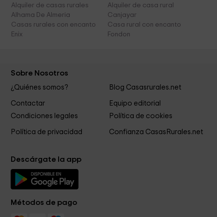
Alquiler de casas rurales
Alquiler de casa rural
Alhama De Almeria
Canjayar
Casas rurales con encanto
Casa rural con encanto
Enix
Fondon
Sobre Nosotros
¿Quiénes somos?
Blog Casasrurales.net
Contactar
Equipo editorial
Condiciones legales
Política de cookies
Política de privacidad
Confianza CasasRurales.net
Descárgate la app
Métodos de pago