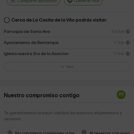
Compartir ubicación
Generar ruta
Cerca de La Casita de la Vito podrás visitar:
Parroquia de Santa Ana
0,0 km
Ayuntamiento de Bentarique
1,7 km
Iglesia nuestra Sra de la Asuncion
1,7 km
Cementerio
1,7 km
Más
Mirador "Cerro de la Cruz" (ermita)
2,0 km
Iglesia Parroquial de San Juan Bautista
2,1 km
Nuestro compromiso contigo
Ayuntamiento
2,1 km
Ayuntamiento de Huecija
3,1 km
Te garantizamos la mejor calidad de nuestros alojamientos y
servicios
Iglesia del Antiguo Convento de los Agustinos
3,3 km
Asociación de Amigos del Museo de Terque
3,6 km
No cargamos comisiones a los 
Al reservar con nosotr