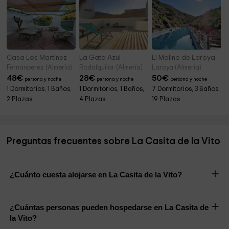
Casa Los Martínez
La Gata Azul
El Molino de Laroya
Fernanperez (Almería)
Rodalquilar (Almería)
Laroya (Almería)
48
€
28
€
50
€
persona y noche
persona y noche
persona y noche
1 Dormitorios, 1 Baños,
1 Dormitorios, 1 Baños,
7 Dormitorios, 3 Baños,
2 Plazas
4 Plazas
19 Plazas
Preguntas frecuentes sobre La Casita de la Vito
¿Cuánto cuesta alojarse en La Casita de la Vito?
¿Cuántas personas pueden hospedarse en La Casita de
la Vito?