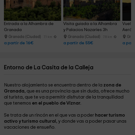
Entrada a la Alhambra de 
Visita guiada a la Alhambra 
Vuelo 
Granada
y Palacios Nazaríes 3h
Aeród
1 hora
Granada (Ciudad)
Granada (Ciudad)
Gra
7.1 km
7.8 km
a partir de 16€
a partir de 55€
a part
Entorno de La Casita de la Calleja
Nuestro alojamiento se encuentra dentro de la
zona de
Granada,
que es una provincia que sin duda, ofrece mucho
al turista, que te va a permitir disfrutar de la tranquilidad
que tenemos
en el pueblo de Víznar.
Se trata de un rincón en el que vas a poder
hacer turismo
activo y turismo cultural,
y donde vas a poder pasar unas
vacaciones de ensueño.