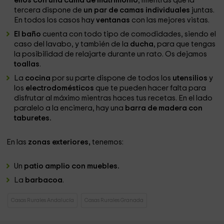
ellos con una cama de matrimonio
, mientras que la
tercera dispone de
un par de camas individuales
juntas.
En todos los casos hay
ventanas
con las mejores vistas.
El baño
cuenta con todo tipo de comodidades, siendo el
caso del lavabo, y también de la
ducha
, para que tengas
la posibilidad de relajarte durante un rato. Os dejamos
toallas
.
La
cocina
por su parte dispone de todos los
utensilios
y
los
electrodomésticos
que te pueden hacer falta para
disfrutar al máximo mientras haces tus recetas. En el lado
paralelo a la encimera, hay una
barra de madera con
taburetes.
En las
zonas exteriores,
tenemos:
Un
patio amplio con muebles.
La
barbacoa
.
Casas Rurales Andalucía
Casas Rurales Granada