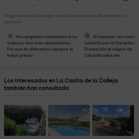
Parada coche Cruz de Viznar
3,0 km
Arts Pavilion
3,4 km
Te garantizamos la mejor calidad de nuestros alojamientos y
servicios
Ermita Nuestra Señora de los Dolores
3,5 km
Ayuntamiento de Huétor de Santillán
3,6 km
No cargamos comisiones a los 
Al reservar con nosotr
viajeros, sino a los alojamientos. 
cubierto por la Garantía de
Infantil de la Fortaleza Park
3,6 km
Por eso te ofrecemos siempre el 
Protección al viajero de 
mejor precio.
CasasRurales.net
Golden Pottery
3,6 km
The Golden Pottery
3,6 km
Los interesados en La Casita de la Calleja
Parroquia de la Encarnación
3,6 km
también han consultado
Plaza de la Unidad
3,6 km