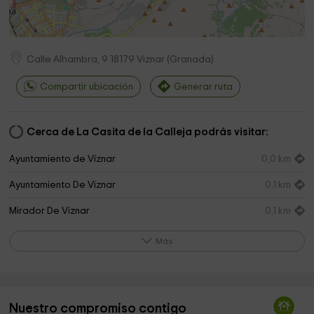
Calle Alhambra, 9
18179
Viznar
(
Granada
)
Compartir ubicación
Generar ruta
Cerca de La Casita de la Calleja podrás visitar:
Ayuntamiento de Víznar
0,0 km
Ayuntamiento De Viznar
0,1 km
Mirador De Viznar
0,1 km
Iglesia Parroquial de la Asunción
1,5 km
Más
Municipio de Alfacar
1,6 km
CEDEFO Puerto Lobos
1,9 km
Nuestro compromiso contigo