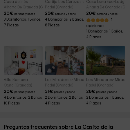
Casa de Inés
Cortijo Los Cerezos de Ani
Casa Luna Eco-Lodge
Alhama De Granada (Granada)
Padul (Granada)
Alhama De Granada (Gra
20
€
25
€
20
€
persona y noche
persona y noche
persona y noche
3 Dormitorios, 1 Baños,
4 Dormitorios, 2 Baños,
1
7 Plazas
8 Plazas
opiniones
1 Dormitorios, 1 Baños,
4 Plazas
Villa Romana
Los Miradores- Mirador de los Quinientos
Los Miradores- Mirador 
Otura (Granada)
Padul (Granada)
Padul (Granada)
20
€
31
€
28
€
persona y noche
persona y noche
persona y noche
4 Dormitorios, 2 Baños,
2 Dormitorios, 2 Baños,
2 Dormitorios, 1 Baños,
10 Plazas
4 Plazas
4 Plazas
Preguntas frecuentes sobre La Casita de la