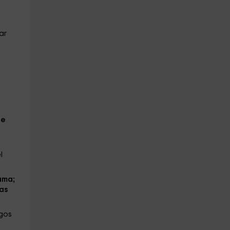
ar
de
l
ama;
as
egos