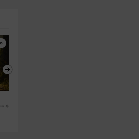
lo
Rutas a Caballo
Rutas a Caballo
 
Ruta a caballo Arroyo de 
Ruta a caballo 2h30min y pícn
Navacerrada, 1 hora
en Colladillo
Guadalix De La Sierra
Arcones
 km
23.3 km
26.5 km
a partir de 20€
a partir de 70€