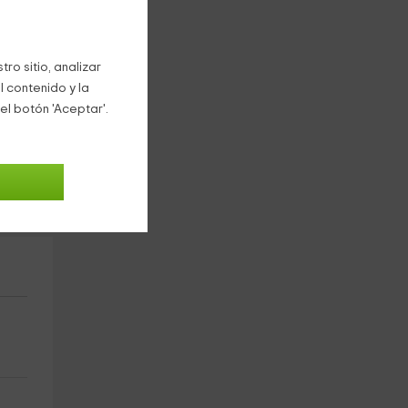
ro sitio, analizar
l contenido y la
el botón 'Aceptar'.