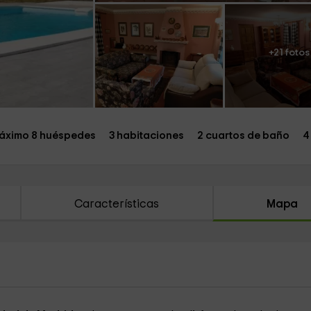
+21 fotos
áximo 8 huéspedes
3 habitaciones
2 cuartos de baño
4
Características
Mapa