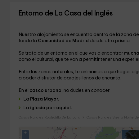
Entorno de La Casa del Inglés
Nuestro alojamiento se encuentra dentro de la zona de
fondo la
Comunidad de Madrid
desde otro prisma.
Se trata de un entorno en el que vas a encontrar
mucha
como el cultural, que te van a permitir tener una experi
Entre las zonas naturales, te animamos a que hagas al
a poder disfrutar de parajes llenos de encanto.
En el
casco urbano
, no dudes en conocer:
La
Plaza Mayor.
La
iglesia parroquial.
Casas Rurales Robledillo De La Jara
Casas Rurales Sierra Norte d
+