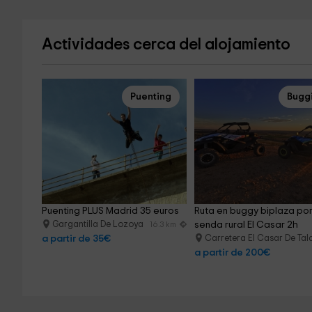
Actividades cerca del alojamiento
Puenting
Bugg
Puenting PLUS Madrid 35 euros
Ruta en buggy biplaza por
Gargantilla De Lozoya
senda rural El Casar 2h
16.3 km
a partir de 35€
Carretera El Casar De T
a partir de 200€