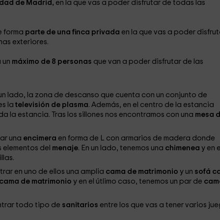
dad de Madrid,
en la que vas a poder disfrutar de todas las
e forma
parte de una finca privada
en la que vas a poder disfrut
nas exteriores.
a un
máximo de 8 personas
que van a poder disfrutar de las
un lado, la zona de descanso que cuenta con un conjunto de
es la
televisión de plasma
. Además, en el centro de la estancia
a la estancia. Tras los sillones nos encontramos con una
mesa 
rar una
encimera
en forma de L con armarios de madera donde
es elementos del
menaje
. En un lado, tenemos una
chimenea
y en e
llas.
trar en uno de ellos una amplia
cama de matrimonio
y un
sofá c
cama de matrimonio
y en el útlimo caso, tenemos un par de
cam
ntrar todo tipo de
sanitarios
entre los que vas a tener varios ju