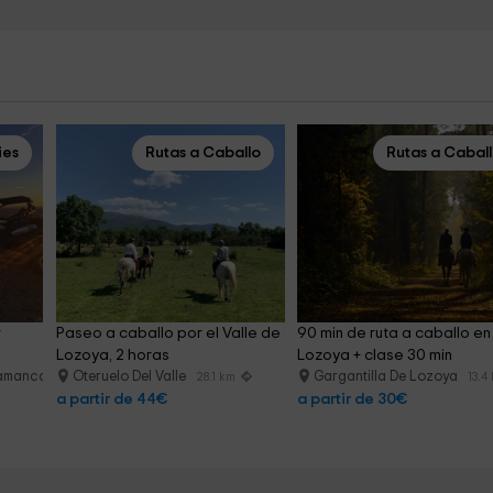
ies
Rutas a Caballo
Rutas a Cabal
 
Paseo a caballo por el Valle de 
90 min de ruta a caballo en
Lozoya, 2 horas
Lozoya + clase 30 min
alamanca
Oteruelo Del Valle
Gargantilla De Lozoya
28.9 km
28.1 km
13.4
a partir de 44€
a partir de 30€