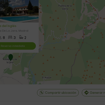
 del Inglés
lo De La Jara, Madrid
8
3
2
Reserva inmediata
Compartir ubicación
Generar r