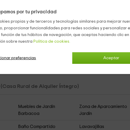
mesa de pingpong
además de varios sillones.
pamos por tu privacidad
okies propias y de terceros y tecnologías similares para mejorar nuest
co, proporcionar funcionalidades para redes sociales y personalizar e
 función de tus hábitos de navegación, que aceptas haciendo clic en 
mobiliario y la zona de la
barbacoa
.
ión sobre nuestra
Política de cookies.
cina
para que puedas disfrutar de un baño agradable.
ionar preferencias
Aceptar
s
(Casa Rural de Alquiler Íntegro)
Muebles de Jardín
Zona de Aparcamiento
Barbacoa
Jardín
Baño Compartido
Lavavajillas