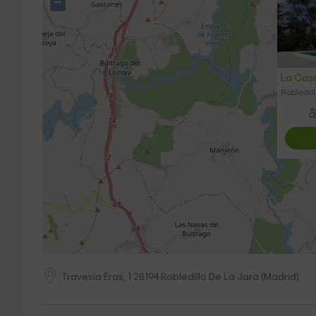
−
La Casa
Robledil
Travesía Eras, 1
28194
Robledillo De La Jara
(
Madrid
)