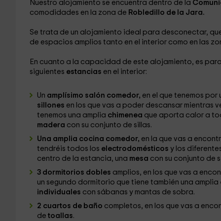
Nuestro alojamiento se encuentra dentro de la
Comuni
comodidades en la zona de
Robledillo de la Jara.
Se trata de un alojamiento ideal para desconectar, qu
de espacios amplios tanto en el interior como en las zo
En cuanto a la capacidad de este alojamiento, es par
siguientes
estancias
en el interior:
Un
amplísimo salón comedor,
en el que tenemos por 
sillones
en los que vas a poder descansar mientras v
tenemos una amplia
chimenea
que aporta calor a tod
madera
con su conjunto de sillas.
Una amplia cocina comedor,
en la que vas a encont
tendréis todos los
electrodomésticos
y los diferent
centro de la estancia, una
mesa
con su conjunto de si
3 dormitorios dobles
amplios, en los que vas a encon
un segundo dormitorio que tiene también una amplia
individuales
con sábanas y mantas de sobra.
2 cuartos de baño
completos, en los que vas a enco
de
toallas
.