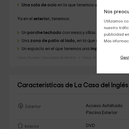
Una sala de ocio
en la que tenemos un
billar y una 
Nos preocu
Ya en el
exterior
, tenemos:
Utilizamos co
nuestro tráfi
Un
porche techado
con mesa y sillas.
publicidad en
Una
zona de patio al lado,
en la que se encuentra el 
Más informac
Un espacio en el que tenemos una
impresionante pis
Gest
Casas Rurales Comunidad de Madrid
Casas Rurales Madrid
Características de La Casa del Inglé
Acceso Asfaltado
Exterior
Piscina Exterior
DVD
Interior