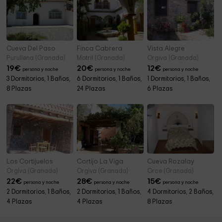
Cueva Del Paso
Finca Cabrera
Vista Alegre
Purullena (Granada)
Motril (Granada)
Orgiva (Granada)
19
€
20
€
12
€
persona y noche
persona y noche
persona y noche
3 Dormitorios, 1 Baños,
6 Dormitorios, 1 Baños,
1 Dormitorios, 1 Baños,
8 Plazas
24 Plazas
6 Plazas
Los Cortijuelos
Cortijo La Viga
Cueva Rozalay
Orgiva (Granada)
Orgiva (Granada)
Orce (Granada)
22
€
28
€
15
€
persona y noche
persona y noche
persona y noche
2 Dormitorios, 1 Baños,
2 Dormitorios, 1 Baños,
4 Dormitorios, 2 Baños,
4 Plazas
4 Plazas
8 Plazas