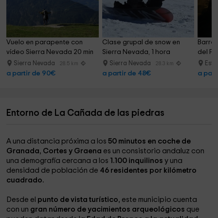
Vuelo en parapente con 
Clase grupal de snow en 
Barran
vídeo Sierra Nevada 20 min
Sierra Nevada, 1 hora
del Pa
Sierra Nevada
Sierra Nevada
Esfi
28.5 km
28.3 km
a partir de 90€
a partir de 48€
a part
Entorno de La Cañada de las piedras
A una distancia próxima a los
50 minutos en coche de
Granada
,
Cortes y Graena
es un consistorio andaluz con
una demografía cercana a los
1.100 inquilinos
y una
densidad de población de
46 residentes por kilómetro
cuadrado.
Desde el
punto de vista turístico
, este municipio cuenta
con un
gran número de yacimientos arqueológicos
que