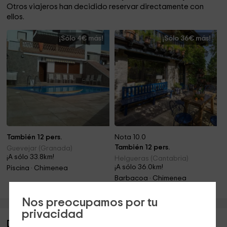
Otros viajeros han decidido reservar directamente con
ellos.
¡Sólo 4€ más!
¡Sólo 36€ más!
También 12 pers.
Nota 10.0
También 12 pers.
Guevejar (Granada)
¡A sólo 33.8km!
Helgueras (Cantabria)
¡A sólo 36.0km!
Piscina · Chimenea
Barbacoa · Chimenea
Nos preocupamos por tu
privacidad
Descripción de La Cañada de las piedras