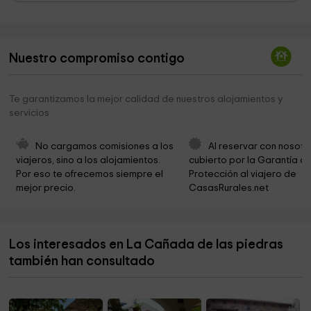
Ayuntamiento De Purullena
2,6 km
Parroquia Nuestra Señora de la Asunción y San
2,8 km
Martín de Tours
Nuestro compromiso contigo
La Inmaculada Cave Museum
3,0 km
Te garantizamos la mejor calidad de nuestros alojamientos y
Iglesia Parroquial de Nuestra Señora de la Paz
3,1 km
servicios
Iglesia beas de guadix
3,1 km
No cargamos comisiones a los 
Al reservar con nosotr
Cueva Museo Municipal
3,1 km
viajeros, sino a los alojamientos. 
cubierto por la Garantía de
Por eso te ofrecemos siempre el 
Protección al viajero de 
Museo Troglodita
3,2 km
mejor precio.
CasasRurales.net
Parroquia de la Asunción de Nuestra Señora
4,4 km
Ayuntamiento de Benalúa
6,4 km
Los interesados en La Cañada de las piedras
Parroquia Jesucristo Redentor
6,7 km
también han consultado
Cueva Museo De Costumbres Populares
6,8 km