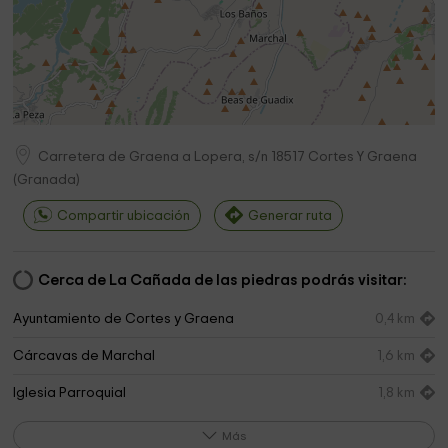
Carretera de Graena a Lopera, s/n
18517
Cortes Y Graena
(
Granada
)
Compartir ubicación
Generar ruta
Cerca de La Cañada de las piedras podrás visitar:
Ayuntamiento de Cortes y Graena
0,4 km
Cárcavas de Marchal
1,6 km
Iglesia Parroquial
1,8 km
Cárcavas de Marchal
1,8 km
Más