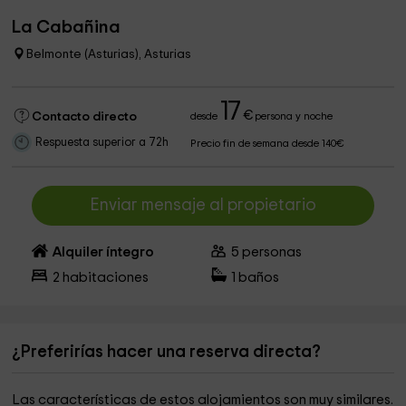
La Cabañina
Belmonte (Asturias), Asturias
17
€
Contacto directo
desde
persona y noche
Respuesta superior a 72h
Precio fin de semana desde 140€
Enviar mensaje al propietario
Alquiler íntegro
5
personas
2
habitaciones
1
baños
¿Preferirías hacer una reserva directa?
Las características de estos alojamientos son muy similares.