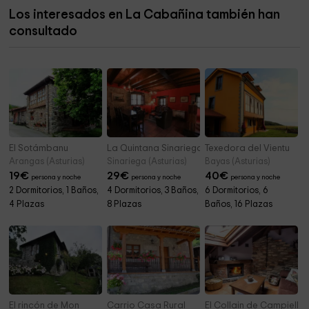
Los interesados en La Cabañina también han
Cementerio parroquial de Antoñana
7,6 km
consultado
Cementerio parroquial de Belmonte
8,2 km
El Sotámbanu
La Quintana Sinariega
Texedora del Vientu
Arangas (Asturias)
Sinariega (Asturias)
Bayas (Asturias)
19
€
29
€
40
€
persona y noche
persona y noche
persona y noche
2 Dormitorios, 1 Baños,
4 Dormitorios, 3 Baños,
6 Dormitorios, 6
4 Plazas
8 Plazas
Baños, 16 Plazas
El rincón de Mon
Carrio Casa Rural
El Collain de Campiellos