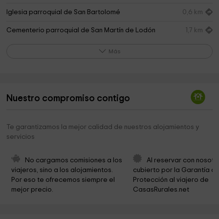
Iglesia parroquial de San Bartolomé
0,6 km
Cementerio parroquial de San Martín de Lodón
1,7 km
Parroquia de San Martín de Lodón
1,8 km
Más
Iglesia Santa María de la Nieves
2,7 km
Ayuntamiento de Salas
3,9 km
Nuestro compromiso contigo
Iglesia de Santiago
4,9 km
Iglesia parroquial de San Martín de Leiguarda
4,9 km
Te garantizamos la mejor calidad de nuestros alojamientos y
servicios
Cementerio parroquial de Leiguarda
4,9 km
Area Recreativa Vigonzalez
6,3 km
No cargamos comisiones a los 
Al reservar con nosotr
viajeros, sino a los alojamientos. 
cubierto por la Garantía de
Área recreativa de Cornellana
6,7 km
Por eso te ofrecemos siempre el 
Protección al viajero de 
mejor precio.
CasasRurales.net
Parroquia de San Juan de Cornellana
6,8 km
Restiello
7,2 km