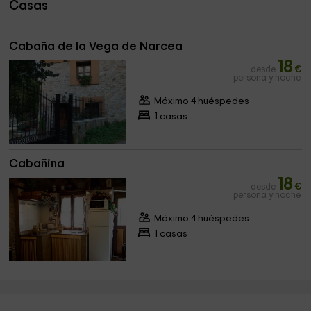
Casas
Cabaña de la Vega de Narcea
18
desde
€
persona y noche
Máximo 4 huéspedes
1 casas
Cabañina
18
desde
€
persona y noche
Máximo 4 huéspedes
1 casas