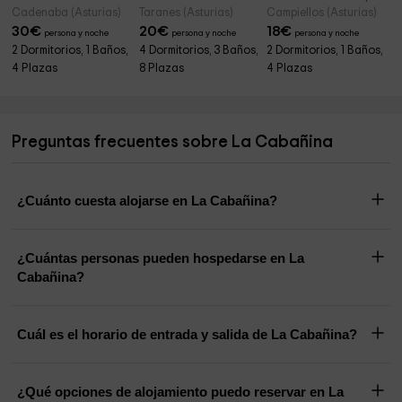
Cadenaba (Asturias)
Taranes (Asturias)
Campiellos (Asturias)
30
€
20
€
18
€
persona y noche
persona y noche
persona y noche
2 Dormitorios, 1 Baños,
4 Dormitorios, 3 Baños,
2 Dormitorios, 1 Baños,
4 Plazas
8 Plazas
4 Plazas
Preguntas frecuentes sobre La Cabañina
¿Cuánto cuesta alojarse en La Cabañina?
¿Cuántas personas pueden hospedarse en La
Cabañina?
Cuál es el horario de entrada y salida de La Cabañina?
¿Qué opciones de alojamiento puedo reservar en La