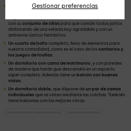
Gestionar preferencias
Una cocina comedor
bastante amplia, que dispone de
todo tipo de
electrodomésticos y menaje
para que
hagáis vuestros platos favoritos. Al lado hay una mesa
con su
conjunto de sillas
para que comáis todos juntos
disfrutando de una velada muy agradable y con un
ambiente rústico fantástico.
Un cuarto de baño
completo, lleno de elementos para
vuestra comodidad, como es el caso de los
sanitarios y
los juegos de toallas.
Un dormitorio con cama de matrimonio
, y con paredes
de madera que harán que descanséis en un espacio
súper completo. Además tiene un
balcón con buenas
vistas.
Un dormitorio doble
, que dispone de
un par de camas
individuales
que se visten mediante las colchas. También
tiene balcones con las mejores vistas.
Casas Rurales Principado de Asturias
Casas Rurales Asturias