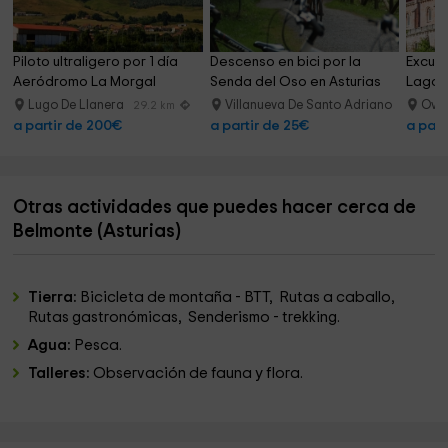
Piloto ultraligero por 1 día 
Descenso en bici por la 
Excurs
Aeródromo La Morgal
Senda del Oso en Asturias
Lagos
Lugo De Llanera
Villanueva De Santo Adriano
Ovi
29.2 km
17.1 km
a partir de 200€
a partir de 25€
a part
Otras actividades que puedes hacer cerca de
Belmonte (Asturias)
Tierra:
Bicicleta de montaña - BTT, Rutas a caballo,
Rutas gastronómicas, Senderismo - trekking.
Agua:
Pesca.
Talleres:
Observación de fauna y flora.