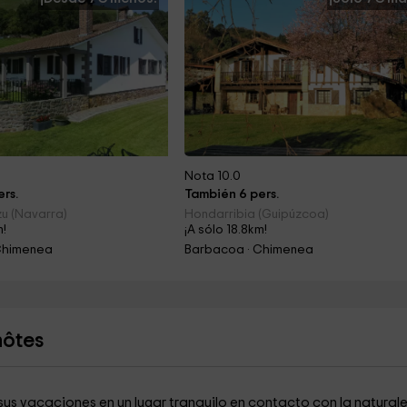
Nota 10.0
rs.
También 6 pers.
zu (Navarra)
Hondarribia (Guipúzcoa)
m!
¡A sólo 18.8km!
Chimenea
Barbacoa · Chimenea
hôtes
sus vacaciones en un lugar tranquilo en contacto con la natural