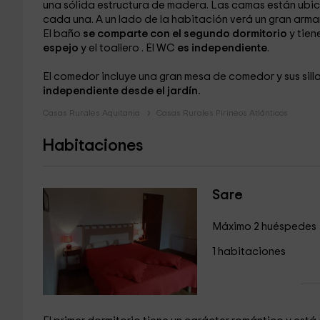
una sólida estructura de madera. Las camas están ubi
cada una. A un lado de la habitación verá un gran arm
El baño
se comparte con el segundo dormitorio
y tie
espejo
y el toallero
. El WC
es independiente
.
El comedor
incluye una gran mesa de comedor
y sus si
independiente desde el jardín.
Casas Rurales Aquitania
Casas Rurales Pirineos Atlánticos
Habitaciones
Sare
Máximo 2 huéspedes
1 habitaciones