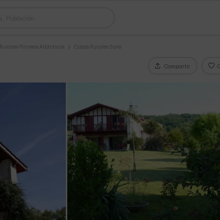
Rurales Pirineos Atlánticos
Casas Rurales Sare
Compartir