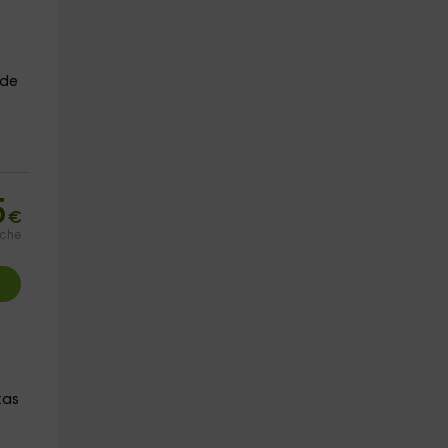
 de
5
€
oche
tas