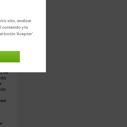
 la
todo
ro sitio, analizar
on
l contenido y la
el botón 'Aceptar'.
y
s
ta de
ada
e
ado
con
re