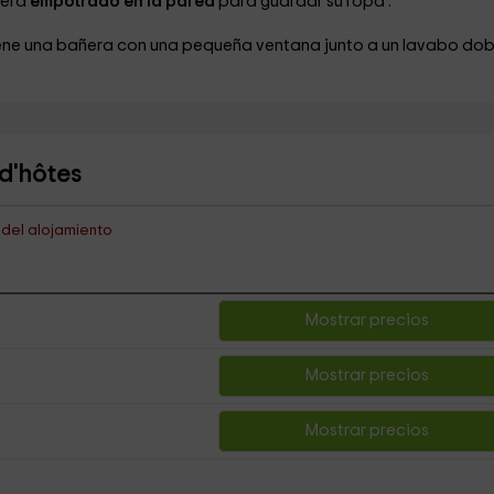
dera
empotrado en la pared
para guardar su ropa .
iene una bañera
con una pequeña ventana junto a un lavabo dob
d'hôtes
s del alojamiento
Mostrar precios
Mostrar precios
Mostrar precios