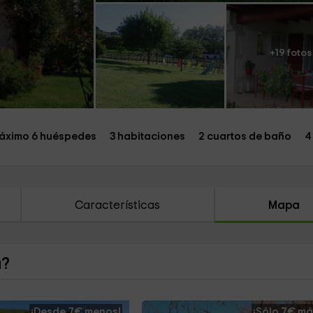
+19 fotos
áximo 6 huéspedes
3 habitaciones
2 cuartos de baño
4
Características
Mapa
a?
¡Desde 7€ menos!
¡Sólo 7€ má