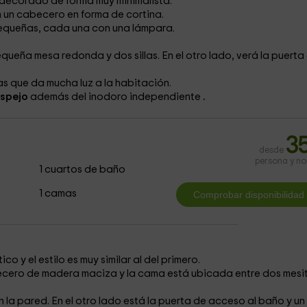
á decorado de forma muy minimalista.
 un cabecero en forma de cortina.
equeñas, cada una con una lámpara.
queña mesa redonda y dos sillas. En el otro lado, verá la puerta
s que da mucha luz a la habitación.
espejo
además del inodoro independiente
.
3
desde
persona y n
1 cuartos de baño
1 camas
 y el estilo es muy similar al del primero.
cero de madera maciza y la cama está ubicada entre dos mesi
la pared. En el otro lado está la puerta de acceso al baño
y un