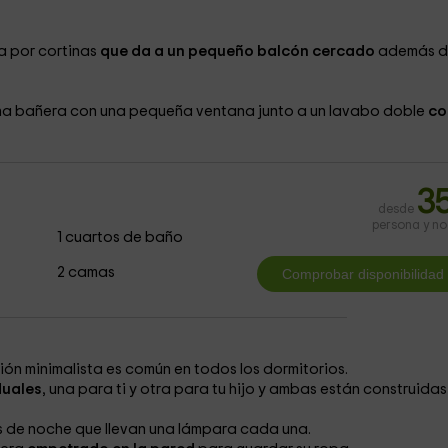
a por cortinas
que da a un pequeño balcón cercado
además d
una bañera
con una pequeña ventana junto a un lavabo doble
co
3
desde
persona y n
1 cuartos de baño
2 camas
ción minimalista es común en todos los dormitorios.
duales
, una para ti y otra para tu hijo y ambas están construidas
 de noche que llevan una lámpara cada una.