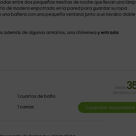
cadas entre dos pequeñas mesitas de noche que llevan una lám
ario de madera
empotrado en la pared para guardar su ropa .
ne una bañera
con una pequeña ventana junto a un lavabo dobl
llas además de algunos armarios, una chimenea
y entrada
3
desde
persona y n
1 cuartos de baño
1 camas