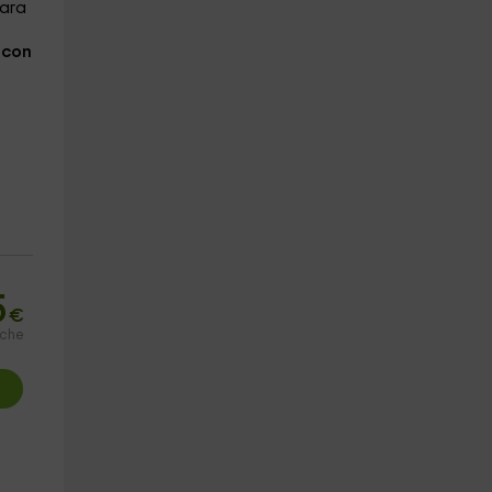
para
e
con
5
€
oche