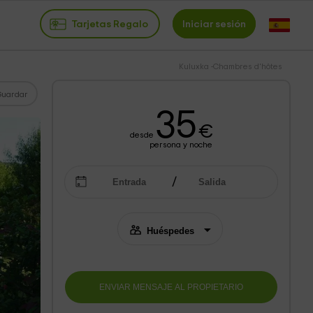
Tarjetas Regalo
Iniciar sesión
Kuluxka -Chambres d'hôtes
Guardar
35
€
desde
persona y noche