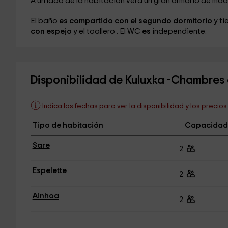
A un lado de la habitación verá un gran armario de ma
El baño
es compartido con el segundo dormitorio
y t
con espejo
y el toallero
. El WC
es
independiente.
Disponibilidad de Kuluxka -Chambres 
Indica las fechas para ver la disponibilidad y los precio
Tipo de habitación
Capacidad
Sare
2
Espelette
2
Ainhoa
2