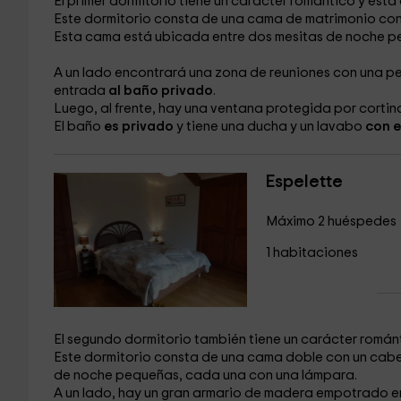
El primer dormitorio tiene un carácter romántico y est
Este dormitorio consta de una cama de matrimonio
con
Esta cama está ubicada entre dos mesitas de noche p
A un lado encontrará una zona de reuniones
con una pe
entrada
al baño privado
.
Luego, al frente, hay una ventana
protegida por cortina
El baño
es privado
y tiene una ducha
y un lavabo
con 
Espelette
Máximo 2 huéspedes
1 habitaciones
El segundo dormitorio también tiene un carácter romántico
Este dormitorio consta de una cama doble
con un cabe
de noche pequeñas, cada una con una lámpara.
A un lado, hay un gran armario de madera
empotrado en 