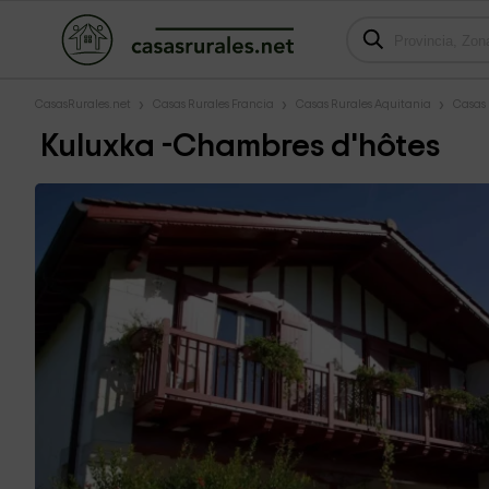
CasasRurales.net
Casas Rurales Francia
Casas Rurales Aquitania
Casas 
Kuluxka -Chambres d'hôtes