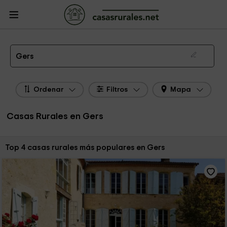
CasasRurales.net
Casas Rurales Francia
Casas Rurales Mediodía-Pirineos
Casas Rurales Gers
Las 4 mejores casas rurales en Gers de 2026
Gers
Ordenar
Filtros
Mapa
Casas Rurales en Gers
Ordenar por:
Top 4 casas rurales más populares en Gers