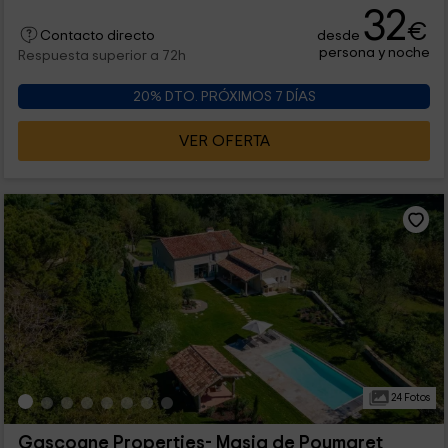
32
€
desde
Contacto directo
persona y noche
Respuesta superior a 72h
20% DTO. PRÓXIMOS 7 DÍAS
VER OFERTA
24 Fotos
Gascogne Properties- Masia de Poumaret