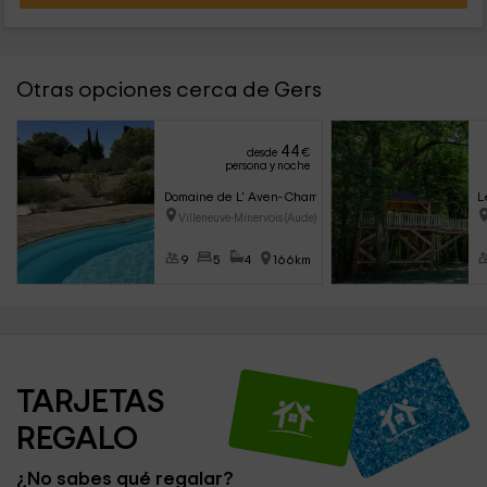
Otras opciones cerca de Gers
44
desde
€
persona y noche
Domaine de L' Aven- Chambres
L
Villeneuve-Minervois (Aude)
9
5
4
166km
TARJETAS 
REGALO
¿No sabes qué regalar?