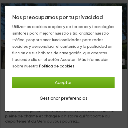
Nos preocupamos por tu privacidad
Utilizamos cookies propias y de terceros y tecnologías
similares para mejorar nuestro sitio, analizar nuestro
tráfico, proporcionar funcionalidades para redes
sociales y personalizar el contenido y la publicidad en
función de tus hábitos de navegación, que aceptas
haciendo clic en el botón 'Aceptar'. Más información
23 Fotos
sobre nuestra
Política de cookies.
Gascogne Properties- Chateau du Baron
Auch, Gers
Aceptar
0 opiniones
Alquiler íntegro
4 habitaciones
Gestionar preferencias
9 personas
3 baños
Notre hébergement se trouve dans la ville d’Auch, une cité
pleine de charme et chargée d’histoire qui fait partie du
département du Gers ou vous pourrez...