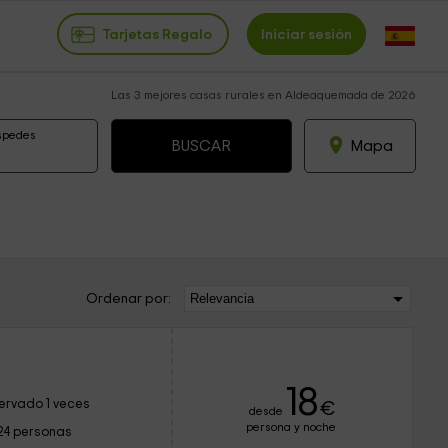
Tarjetas Regalo
Iniciar sesión
Las 3 mejores casas rurales en Aldeaquemada de 2026
spedes
Mapa
Ordenar por:
18
ervado 1 veces
€
desde
persona y noche
24 personas