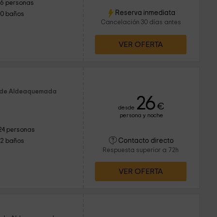
16 personas
Reserva inmediata
10 baños
Cancelación 30 días antes
VER OFERTA
m de Aldeaquemada
26
€
desde
persona y noche
24 personas
Contacto directo
12 baños
Respuesta superior a 72h
VER OFERTA