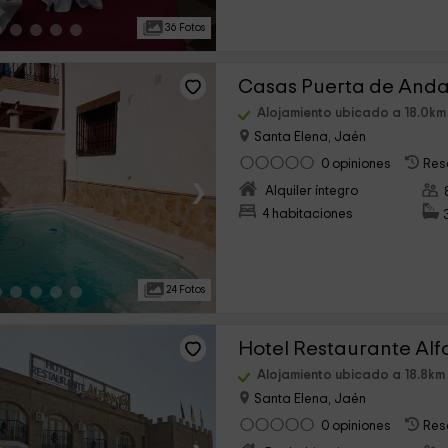
36 Fotos
Alojamiento ubicado a 18.0
Santa Elena, Jaén
0 opiniones
Res
›
Alquiler íntegro
4 habitaciones
24 Fotos
Hotel Restaurante Alfo
Alojamiento ubicado a 18.8k
Santa Elena, Jaén
0 opiniones
Res