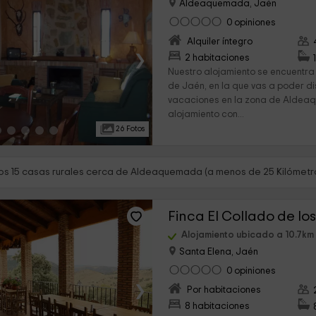
Aldeaquemada, Jaén
0 opiniones
Alquiler íntegro
›
2 habitaciones
Nuestro alojamiento se encuentra 
de Jaén, en la que vas a poder di
vacaciones en la zona de Aldeaq
alojamiento con...
26 Fotos
s 15 casas rurales cerca de Aldeaquemada (a menos de 25 Kilómetr
Finca El Collado de lo
Alojamiento ubicado a 10.7k
Santa Elena, Jaén
0 opiniones
›
Por habitaciones
8 habitaciones