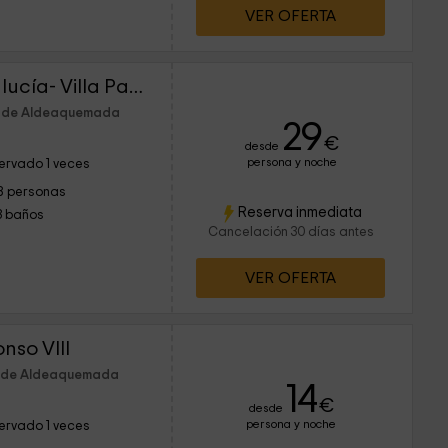
VER OFERTA
Casas Puerta de Andalucía- Villa Pablo
km de Aldeaquemada
29
€
desde
persona y noche
ervado 1 veces
8 personas
Reserva inmediata
3 baños
Cancelación 30 días antes
VER OFERTA
nso VIII
m de Aldeaquemada
14
€
desde
persona y noche
ervado 1 veces