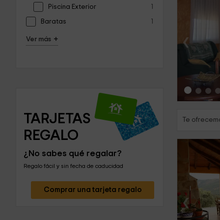
Piscina Exterior
1
Baratas
1
‹
+
Ver más
TARJETAS 
Te ofrecemo
REGALO
¿No sabes qué regalar?
Regalo fácil y sin fecha de caducidad
Comprar una tarjeta regalo
‹