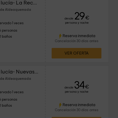
Casas Puerta de Andalucía- La Reconquista
m de Aldeaquemada
29
€
desde
persona y noche
ervado 1 veces
6 personas
Reserva inmediata
2 baños
Cancelación 30 días antes
VER OFERTA
Casas Puerta de Andalucía- Nuevas Poblaciones
m de Aldeaquemada
34
€
desde
persona y noche
ervado 1 veces
6 personas
Reserva inmediata
2 baños
Cancelación 30 días antes