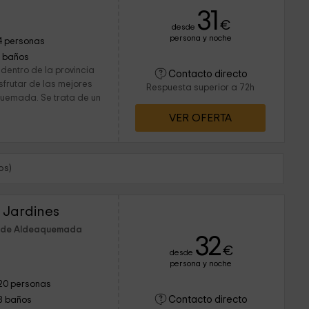
31
€
desde
persona y noche
4 personas
1 baños
dentro de la provincia
Contacto directo
sfrutar de las mejores
Respuesta superior a 72h
uemada. Se trata de un
VER OFERTA
os)
s Jardines
m de Aldeaquemada
32
€
desde
persona y noche
20 personas
Contacto directo
8 baños