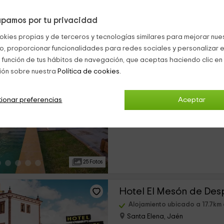
pamos por tu privacidad
35 Fotos
okies propias y de terceros y tecnologías similares para mejorar nuest
co, proporcionar funcionalidades para redes sociales y personalizar e
Casa Rural El Nacimie
 función de tus hábitos de navegación, que aceptas haciendo clic en 
ión sobre nuestra
Política de cookies.
Alojamiento ubicado a 17.6k
Santa Elena, Jaén
0 opiniones
ionar preferencias
Aceptar
›
Alquiler íntegro
4 habitaciones
25 Fotos
Hotel El Mesón de De
Alojamiento ubicado a 17.7k
Santa Elena, Jaén