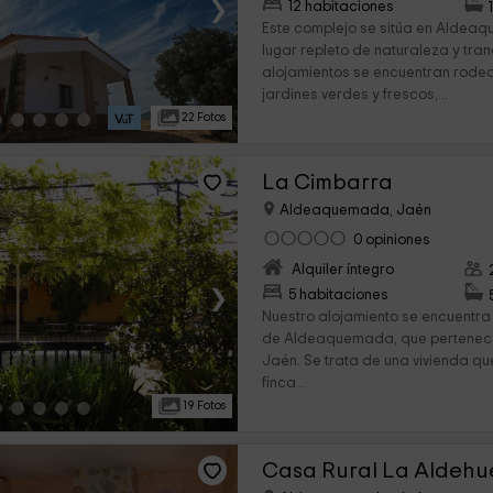
›
12 habitaciones
Este complejo se sitúa en Aldea
lugar repleto de naturaleza y tran
alojamientos se encuentran rod
jardines verdes y frescos,...
22 Fotos
La Cimbarra
Aldeaquemada, Jaén
0 opiniones
Alquiler íntegro
›
5 habitaciones
Nuestro alojamiento se encuentra
de Aldeaquemada, que pertenece 
Jaén. Se trata de una vivienda qu
finca...
19 Fotos
Casa Rural La Aldehu