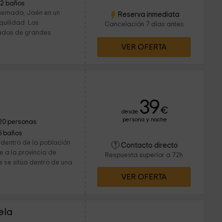
12 baños
quemada, Jaén en un
Reserva inmediata
quilidad. Los
Cancelación 7 días antes
eados de grandes
VER OFERTA
39
€
desde
persona y noche
20 personas
5 baños
 dentro de la población
Contacto directo
a la provincia de
Respuesta superior a 72h
e se sitúa dentro de una
VER OFERTA
ela