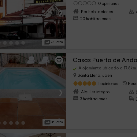
0 opiniones
›
Por habitaciones
20 habitaciones
23 Fotos
Alojamiento ubicado a 17.8k
Santa Elena, Jaén
1 opiniones
Rese
›
Alquiler íntegro
3 habitaciones
35 Fotos