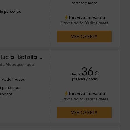
persona y noche
48 personas
Reserva inmediata
Cancelación 30 días antes
VER OFERTA
Casas Puerta de Andalucía- Batalla Navas de Tolosa
m de Aldeaquemada
36
€
desde
persona y noche
rvado 1 veces
8 personas
Reserva inmediata
3 baños
Cancelación 30 días antes
VER OFERTA