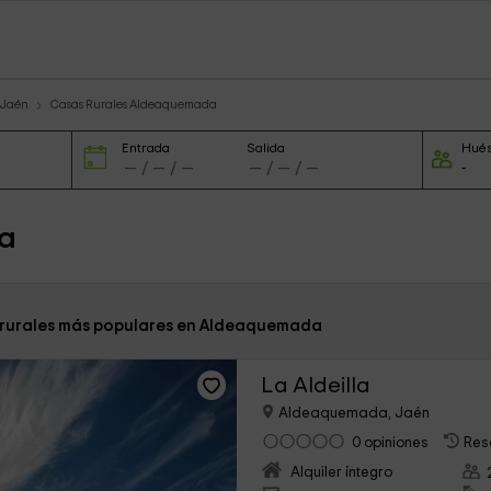
 Jaén
Casas Rurales Aldeaquemada
Entrada
Salida
Hué
da
 rurales más populares en Aldeaquemada
La Aldeilla
Aldeaquemada, Jaén
0 opiniones
Res
Alquiler íntegro