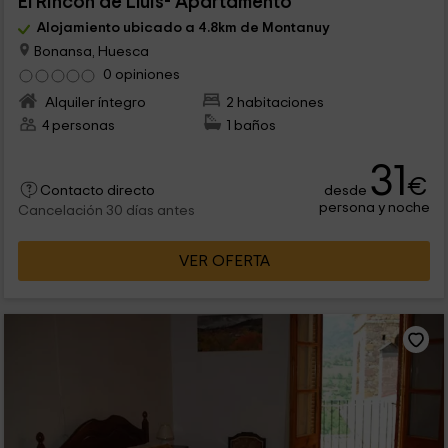
El Rincón de Lluis- Apartamento
Alojamiento ubicado a 4.8km de Montanuy
Bonansa, Huesca
0 opiniones
Alquiler íntegro
2 habitaciones
4 personas
1 baños
31
€
desde
Contacto directo
persona y noche
Cancelación 30 días antes
VER OFERTA