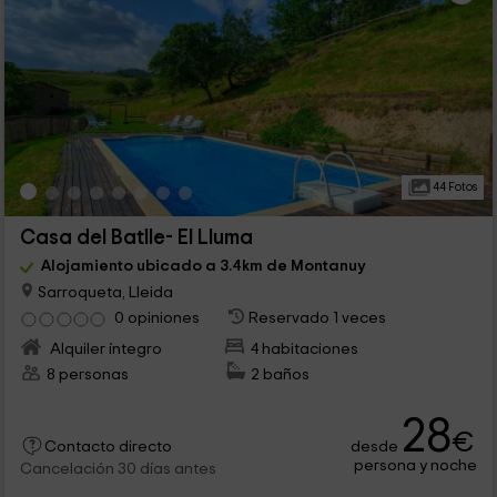
44 Fotos
Casa del Batlle- El Lluma
Alojamiento ubicado a 3.4km de Montanuy
Sarroqueta, Lleida
0 opiniones
Reservado 1 veces
Alquiler íntegro
4 habitaciones
8 personas
2 baños
28
€
desde
Contacto directo
persona y noche
Cancelación 30 días antes