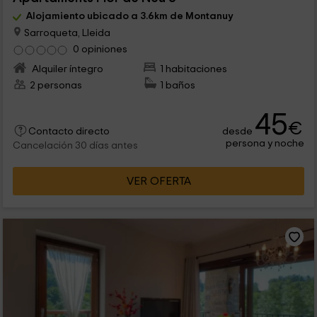
Alojamiento ubicado a 3.6km de Montanuy
Sarroqueta, Lleida
0 opiniones
Alquiler íntegro
1 habitaciones
2 personas
1 baños
45
€
desde
Contacto directo
persona y noche
Cancelación 30 días antes
VER OFERTA