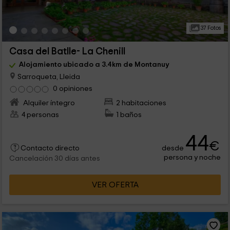
37 Fotos
Casa del Batlle- La Chenill
Alojamiento ubicado a 3.4km de Montanuy
Sarroqueta, Lleida
0 opiniones
Alquiler íntegro
2 habitaciones
4 personas
1 baños
44
€
desde
Contacto directo
persona y noche
Cancelación 30 días antes
VER OFERTA