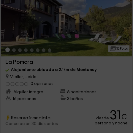
33 Fotos
La Pomera
Alojamiento ubicado a 2.1km de Montanuy
Vilaller, Lleida
0 opiniones
Alquiler íntegro
6 habitaciones
16 personas
3 baños
31
€
Reserva inmediata
desde
persona y noche
Cancelación 30 días antes