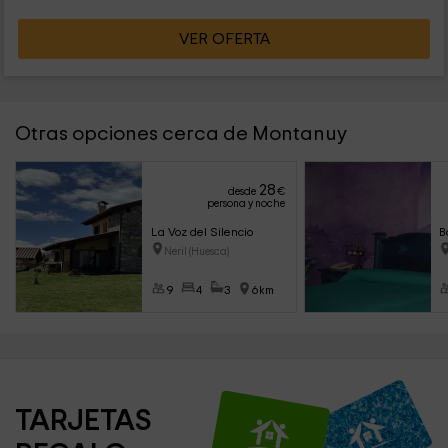
VER OFERTA
Otras opciones cerca de Montanuy
28
desde
€
persona y noche
La Voz del Silencio
B
Neril (Huesca)
9
4
3
6km
TARJETAS 