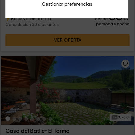
Gestionar preferencias
33
€
Reserva inmediata
desde
persona y noche
Cancelación 30 días antes
VER OFERTA
38 Fotos
Casa del Batlle- El Tormo