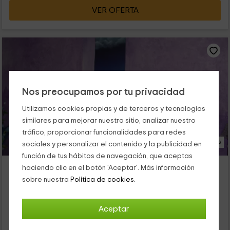
VER OFERTA
Nos preocupamos por tu privacidad
Utilizamos cookies propias y de terceros y tecnologías
similares para mejorar nuestro sitio, analizar nuestro
tráfico, proporcionar funcionalidades para redes
25 Fotos
sociales y personalizar el contenido y la publicidad en
función de tus hábitos de navegación, que aceptas
Borda de Calvera
haciendo clic en el botón 'Aceptar'. Más información
Alojamiento ubicado a 2.6km de Montanuy
sobre nuestra
Política de cookies.
Vilaller, Lleida
1 opiniones
Reservado 1 veces
Aceptar
Alquiler íntegro
3 habitaciones
9 personas
3 baños