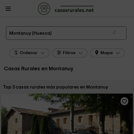
CasasRurales.net
Casas Rurales
Casas Rurales Aragón
Casas Rurales
Huesca
Casas Rurales Montanuy
Las 3 mejores casas rurales en Montanuy de 2026
Montanuy (Huesca)
Ordenar
Filtros
Mapa
Casas Rurales en Montanuy
Ordenar por:
Top 3 casas rurales más populares en Montanuy