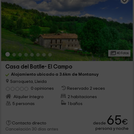
40 Fotos
Casa del Batlle- El Campo
Alojamiento ubicado a 3.6km de Montanuy
Sarroqueta, Lleida
0 opiniones
Reservado 2 veces
Alquiler íntegro
2 habitaciones
5 personas
1 baños
65
€
desde
Contacto directo
persona y noche
Cancelación 30 días antes