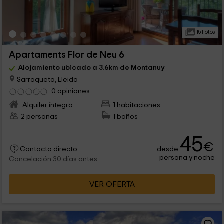
15 Fotos
Apartaments Flor de Neu 6
Alojamiento ubicado a 3.6km de Montanuy
Sarroqueta, Lleida
0 opiniones
Alquiler íntegro
1 habitaciones
2 personas
1 baños
45
€
desde
Contacto directo
persona y noche
Cancelación 30 días antes
VER OFERTA