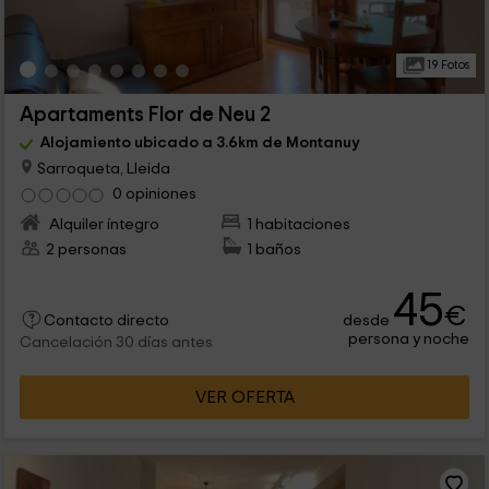
19 Fotos
Apartaments Flor de Neu 2
Alojamiento ubicado a 3.6km de Montanuy
Sarroqueta, Lleida
0 opiniones
Alquiler íntegro
1 habitaciones
2 personas
1 baños
45
€
desde
Contacto directo
persona y noche
Cancelación 30 días antes
VER OFERTA