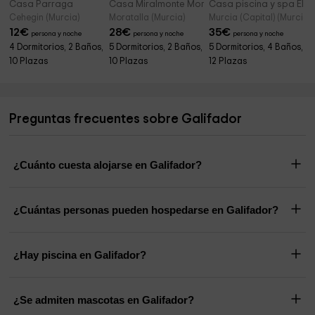
Casa Parraga
Casa Miralmonte Moratalla
Casa piscina y spa El P
Cehegin (Murcia)
Moratalla (Murcia)
Murcia (Capital) (Murcia)
12
€
28
€
35
€
persona y noche
persona y noche
persona y noche
4 Dormitorios, 2 Baños,
5 Dormitorios, 2 Baños,
5 Dormitorios, 4 Baños,
10 Plazas
10 Plazas
12 Plazas
Preguntas frecuentes sobre Galifador
¿Cuánto cuesta alojarse en Galifador?
¿Cuántas personas pueden hospedarse en Galifador?
¿Hay piscina en Galifador?
¿Se admiten mascotas en Galifador?