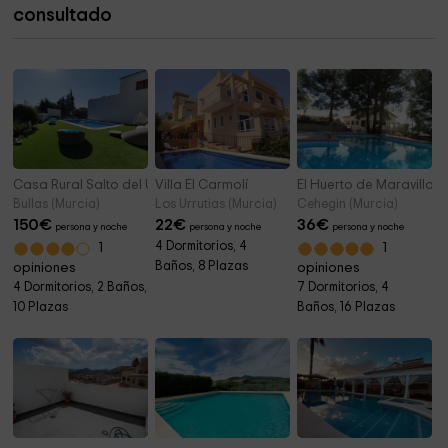
Ayuntamiento Cartagena
1,7 km
consultado
Concepción Castle Museum
1,8 km
Casa Rural Salto del Usero
Villa El Carmolí
El Huerto de Maravillas
Bullas (Murcia)
Los Urrutias (Murcia)
Cehegin (Murcia)
150
€
22
€
36
€
persona y noche
persona y noche
persona y noche
4 Dormitorios, 4
1
1
Baños, 8 Plazas
opiniones
opiniones
4 Dormitorios, 2 Baños,
7 Dormitorios, 4
10 Plazas
Baños, 16 Plazas