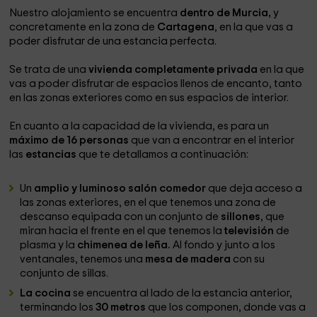
Nuestro alojamiento se encuentra
dentro de Murcia,
y
concretamente en la zona de
Cartagena
, en la que vas a
poder disfrutar de una estancia perfecta.
Se trata de una
vivienda completamente privada
en la que
vas a poder disfrutar de espacios llenos de encanto, tanto
en las zonas exteriores como en sus espacios de interior.
En cuanto a la capacidad de la vivienda, es para un
máximo de 16 personas
que van a encontrar en el interior
las
estancias
que te detallamos a continuación:
Un
amplio y luminoso salón comedor
que deja acceso a
las zonas exteriores, en el que tenemos una zona de
descanso equipada con un conjunto de
sillones
, que
miran hacia el frente en el que tenemos la
televisión
de
plasma y la
chimenea de leña.
Al fondo y junto a los
ventanales, tenemos una
mesa de madera
con su
conjunto de sillas.
La cocina
se encuentra al lado de la estancia anterior,
terminando los
30 metros
que los componen, donde vas a