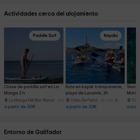
Actividades cerca del alojamiento
Paddle Surf
Kayaks
Clase de paddle surf en La 
Ruta en kayak transparente, 
Snorke
Manga 2 h
playa de Levante, 2h
Marina
La Manga Del Mar Menor
Cabo De Palos
Cab
23.5 km
25.2 km
a partir de 30€
a partir de 33€
a part
Entorno de Galifador