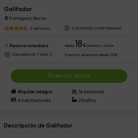
Galifador
Cartagena, Murcia
2
opiniones
2 RESERVAS CONFIRMADAS
18
€
Reserva inmediata
desde
persona y noche
Cancelación 7 días
Precio fin de semana desde 720€
Reservar ahora
Alquiler íntegro
16
personas
6
habitaciones
2
baños
Descripción de Galifador