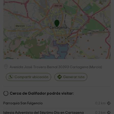
Avenida José Trovero Bernal
30393
Cartagena
(
Murcia
)
Compartir ubicación
Generar ruta
Cerca de Galifador podrás visitar:
Parroquia San Fulgencio
0,2 km
Iglesia Adventista del Séptimo Día en Cartagena
0,3 km