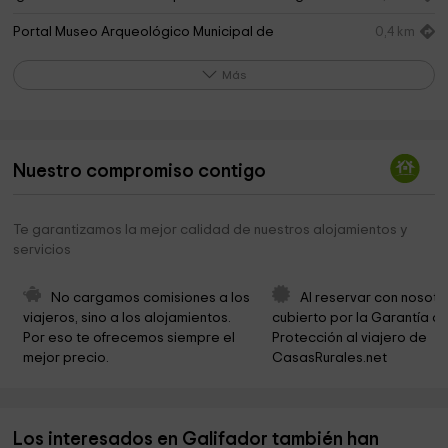
Portal Museo Arqueológico Municipal de
0,4 km
Cartagena.
Más
Educación Vial Park
0,5 km
Parroquia San Vicente de Paúl
0,5 km
Parroquia Sagrada Familia
0,6 km
Nuestro compromiso contigo
Vicaría Episcopal de Cartagena
0,7 km
Te garantizamos la mejor calidad de nuestros alojamientos y
Vallejo Alberola Park
0,8 km
servicios
Iglesia Evangélica Española
0,9 km
No cargamos comisiones a los 
Al reservar con nosotr
Quarter of the Roman Forum
1,5 km
viajeros, sino a los alojamientos. 
cubierto por la Garantía de
Por eso te ofrecemos siempre el 
Protección al viajero de 
IGLESIA EVANGÉLICA BAUTISTA
1,6 km
mejor precio.
CasasRurales.net
Agrupación del Prendimiento
1,6 km
Parroquia de Santa Maria de Gracia in Cartagena
1,7 km
Los interesados en Galifador también han