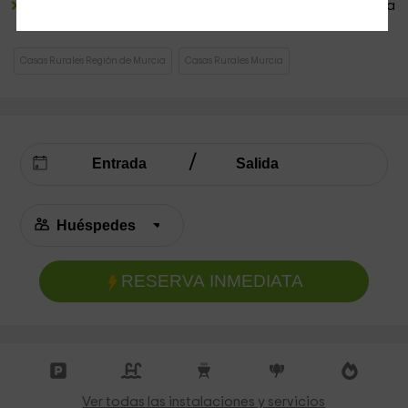
Una zona en la que tenemos una
piscina amplia,
junto a la
que se encuentra la
barbacoa
.
Casas Rurales Región de Murcia
Casas Rurales Murcia
RESERVA INMEDIATA
Ver todas las instalaciones y servicios