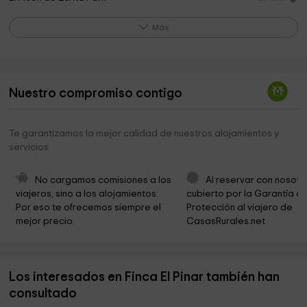
Iglesia San Martin
1,1 km
Más
San Nicolás
1,3 km
Iglesia De Santa María
2,0 km
Nuestro compromiso contigo
Ermita de San Lorenzo
2,0 km
Parroquia Santa María
2,3 km
Te garantizamos la mejor calidad de nuestros alojamientos y
servicios
Kinbamba
2,3 km
CITY COUNCIL PIÉLAGOS
2,4 km
No cargamos comisiones a los 
Al reservar con nosotr
viajeros, sino a los alojamientos. 
cubierto por la Garantía de
Iglesia de San Vicente
2,5 km
Por eso te ofrecemos siempre el 
Protección al viajero de 
mejor precio.
CasasRurales.net
Cementerio Municipal de Vioño de Piélagos
2,9 km
Iglesia San Antonio
3,0 km
Los interesados en Finca El Pinar también han
Asociación de Muñecos en la Historia -
3,3 km
Exposiciones Maldeman
consultado