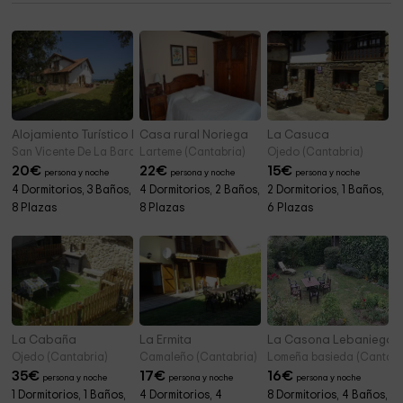
Municipio de Castañeda
3,4 km
Alojamiento Turístico El Castro
Casa rural Noriega
La Casuca
San Vicente De La Barquera (Cantabria)
Larteme (Cantabria)
Ojedo (Cantabria)
20
€
22
€
15
€
persona y noche
persona y noche
persona y noche
4 Dormitorios, 3 Baños,
4 Dormitorios, 2 Baños,
2 Dormitorios, 1 Baños,
8 Plazas
8 Plazas
6 Plazas
La Cabaña
La Ermita
La Casona Lebaniega
Ojedo (Cantabria)
Camaleño (Cantabria)
Lomeña basieda (Cantabr
35
€
17
€
16
€
persona y noche
persona y noche
persona y noche
1 Dormitorios, 1 Baños,
4 Dormitorios, 4
8 Dormitorios, 4 Baños,