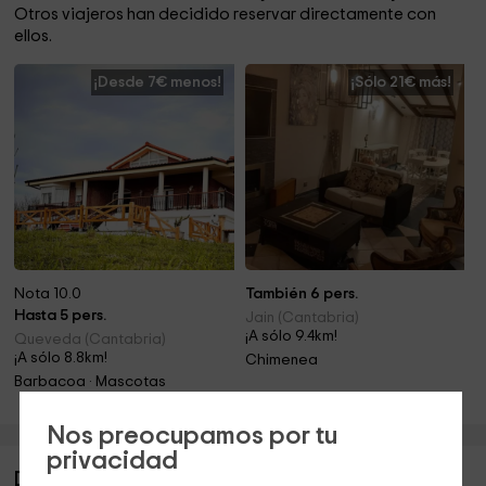
Otros viajeros han decidido reservar directamente con
ellos.
¡Desde 7€ menos!
¡Sólo 21€ más!
Nota 10.0
También 6 pers.
Hasta 5 pers.
Jain (Cantabria)
¡A sólo 9.4km!
Queveda (Cantabria)
¡A sólo 8.8km!
Chimenea
Barbacoa · Mascotas
Nos preocupamos por tu
privacidad
Descripción de Finca El Pinar