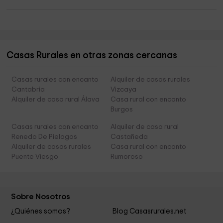
Casas Rurales en otras zonas cercanas
Casas rurales con encanto
Alquiler de casas rurales
Cantabria
Vizcaya
Alquiler de casa rural Álava
Casa rural con encanto
Burgos
Casas rurales con encanto
Alquiler de casa rural
Renedo De Pielagos
Castañeda
Alquiler de casas rurales
Casa rural con encanto
Puente Viesgo
Rumoroso
Sobre Nosotros
¿Quiénes somos?
Blog Casasrurales.net