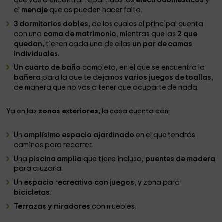
que vas a encontrar repartidos los
electrodomésticos
y
el
menaje
que os pueden hacer falta.
3 dormitorios dobles,
de los cuales el principal cuenta
con una
cama de matrimonio
, mientras que las
2 que
quedan,
tienen cada una de ellas
un par de camas
individuales.
Un cuarto de baño
completo, en el que se encuentra la
bañera
para la que te dejamos
varios juegos de toallas
,
de manera que no vas a tener que ocuparte de nada.
Ya en las
zonas exteriores,
la casa cuenta con:
Un
amplísimo espacio ajardinado
en el que tendrás
caminos para recorrer.
Una
piscina amplia
que tiene incluso,
puentes de madera
para cruzarla.
Un
espacio recreativo con juegos
, y zona para
bicicletas
.
Terrazas y miradores
con muebles.