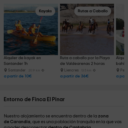
Kayaks
Rutas a Caballo
Alquiler de kayak en 
Ruta a caballo por la Playa 
Alquile
Santander 1h
de Valdearenas 2 horas
bahía
Santander
Liencres
Ped
20.9 km
13.5 km
a partir de 10€
a partir de 36€
a part
Entorno de Finca El Pinar
Nuestro alojamiento se encuentra dentro de la
zona
de Carandía
, que es una población tranquila en la que vas
a poder desconectar
dentro de Cantabria.