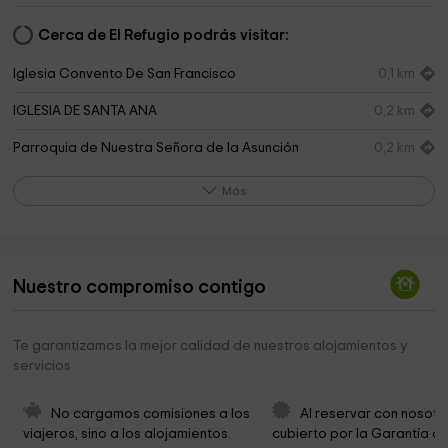
Cerca de El Refugio podrás visitar:
Iglesia Convento De San Francisco
0,1 km
IGLESIA DE SANTA ANA
0,2 km
Parroquia de Nuestra Señora de la Asunción
0,2 km
Iglesia de Nuestra Señora de la Asunción
0,2 km
Más
Cementerio San Andrés
0,6 km
Cruz Del Humilladero
0,6 km
Nuestro compromiso contigo
Casas Rurales Los Cuatro Vientos. Moratalla
2,2 km
Casa De Cristo
3,0 km
Te garantizamos la mejor calidad de nuestros alojamientos y
servicios
Centro de Interpretación del Arte Rupestre
3,0 km
Museo de la Fiesta - Caravaca Jubilar
9,2 km
No cargamos comisiones a los 
Al reservar con nosotr
viajeros, sino a los alojamientos. 
cubierto por la Garantía de
Iglesia del Salvador
9,4 km