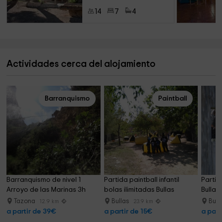
14
7
4
Actividades cerca del alojamiento
Barranquismo
Paintball
Barranquismo de nivel 1 
Partida paintball infantil 
Partid
Arroyo de las Marinas 3h
bolas ilimitadas Bullas
Bullas
Tazona
Bullas
Bull
12.9 km
23.9 km
a partir de 39€
a partir de 15€
a part