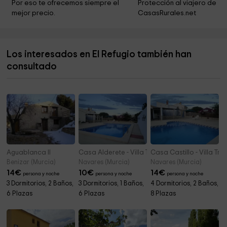
Por eso te ofrecemos siempre el 
Protección al viajero de 
mejor precio.
CasasRurales.net
Sanctuary of Vera Cruz
9,4 km
Horses Wine Museum
9,4 km
Los interesados en El Refugio también han
Museo Arqueológico Municipal de la Soledad
9,5 km
consultado
CRUX CARAVACENSIS
9,5 km
Aguablanca II
Casa Alderete - Villa Trinidad
Casa Castillo - Villa Tri
Benizar (Murcia)
Navares (Murcia)
Navares (Murcia)
14
€
10
€
14
€
persona y noche
persona y noche
persona y noche
3 Dormitorios, 2 Baños,
3 Dormitorios, 1 Baños,
4 Dormitorios, 2 Baños,
6 Plazas
6 Plazas
8 Plazas