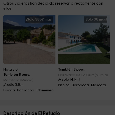
Otros viajeros han decidido reservar directamente con
ellos.
¡Sólo 388€ más!
¡Sólo 3€ más!
Nota 8.0
También 8 pers.
También 8 pers.
Caravaca De La Cruz (Murcia)
¡A sólo 14.1km!
Moratalla (Murcia)
¡A sólo 3.1km!
Piscina · Barbacoa · Mascotas · Chimenea
Piscina · Barbacoa · Chimenea
Descripción de El Refugio