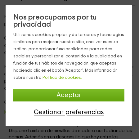
Nos preocupamos por tu
Esta casa rural se encuentra en
Moratalla
, un pequeño
privacidad
pueblecito de aromas rústicos a las afueras de
Murcia
.
Utilizamos cookies propias y de terceros y tecnologías
Con capacidad para entre
6 y 8 personas
, este
similares para mejorar nuestro sitio, analizar nuestro
alojamiento es sin duda lo que estabas buscando, a partir
tráfico, proporcionar funcionalidades para redes
del siguiente punto y aparte van los motivos.
sociales y personalizar el contenido y la publicidad en
función de tus hábitos de navegación, que aceptas
El Refugio forma parte del
complejo rural La Caraba
, por lo
haciendo clic en el botón 'Aceptar'. Más información
que dispone de unas características interiores y exteriores,
sobre nuestra
Política de cookies.
perfectas para tus días de vacaciones. Vamos a
conocerlas.
Aceptar
Características interiores:
Gestionar preferencias
3 dormitorios
. Todos ellos con
camas de matrimonio
.
Destacan por estar cubiertos en su totalidad por
madera
. Cuentan con ventana y cómodos colchones.
Dispone también de mesillas de madera custodiando las
camas. Además en un descansillo que hay entre las