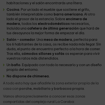
habitaciones y el salón encontrarás una litera.
Cocina
. Por un lado el mueble que sostiene el grifo,
también interpretable como
barra americana
. Al otro
lado el grosor de la estancia. Sobre
encimera de
madera
, todos los
electrodomésticos
necesarios,
incluida una
cafetera de última generación
que hará de
tus desayunos la mejor forma de empezar el día.
Salón – comedor
. Una
mesa de madera
, perfecta para
los 6 habitantes de la casa, os recibe nada más llegar. Sin
duda, el punto de encuentro perfecto a la hora de comer.
Tras ella,
cómodos sillones y sofás
os esperan para vivir
vuestros ratos más distendidos.
Un
baño
. Equipado con todo lo necesario y con un diseño
propio del entorno.
No dispone de chimenea.
A todo esto hay que añadirle la zona exterior propia de la
casa con
porche, mobiliario y barbacoa propia
.
Vamos ahora precisamente a conocer esas zonas
compartidas del complejo rural La Caraba: