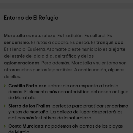
Entorno de El Refugio
Moratalla
es
naturaleza
. Es tradición. Es cultural. Es
senderismo
. Es rutas a caballo. Es pesca. Es
tranquilidad
.
Es silencio. Es sierra. Asomarte a este municipio es
alejarte
del estrés del dia a dia, del tráfico y de las
aglomeraciones
. Pero además, Moratalla y su entorno son
otros muchos puntos imperdibles. A continuación, algunos
de ellos:
Castillo Fortaleza
: sobresale con respecto a todo lo
demás. El elemento más caracterisitico del casco antiguo
de Moratalla.
Sierra de los Frailes:
perfecta para practicar senderismo
y rutas de montaña. La belleza del lugar despertará los
matices más instintivos de la naturaleza.
Costa Murciana
: no podemos olvidarnos de las playas
de Murcia.