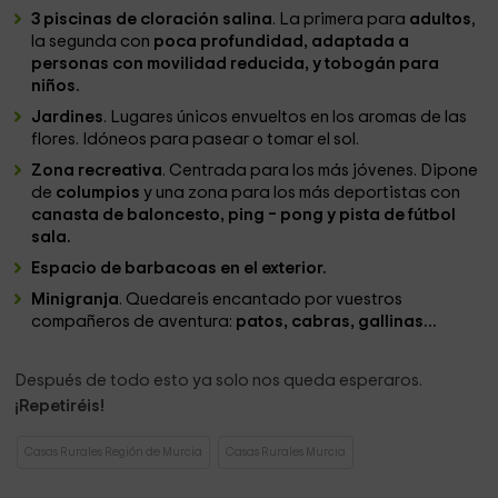
3 piscinas de cloración salina
. La primera para
adultos
,
la segunda con
poca profundidad, adaptada a
personas con movilidad reducida, y tobogán para
niños.
Jardines
. Lugares únicos envueltos en los aromas de las
flores. Idóneos para pasear o tomar el sol.
Zona recreativa
. Centrada para los más jóvenes. Dipone
de
columpios
y una zona para los más deportistas con
canasta de baloncesto, ping – pong y pista de fútbol
sala.
Espacio de barbacoas en el exterior.
Minigranja
. Quedareis encantado por vuestros
compañeros de aventura:
patos, cabras, gallinas…
Después de todo esto ya solo nos queda esperaros.
¡Repetiréis!
Casas Rurales Región de Murcia
Casas Rurales Murcia