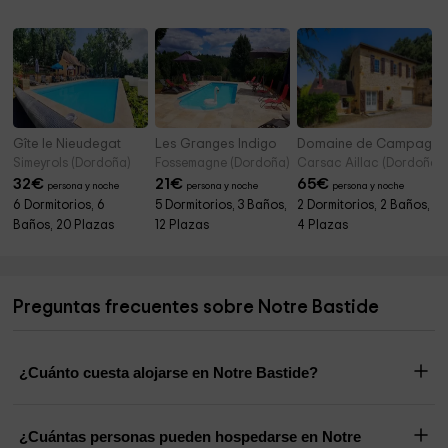
Gîte le Nieudegat
Les Granges Indigo
Domaine de Campagnac
Simeyrols (Dordoña)
Fossemagne (Dordoña)
Carsac Aillac (Dordoña)
32
€
21
€
65
€
persona y noche
persona y noche
persona y noche
6 Dormitorios, 6
5 Dormitorios, 3 Baños,
2 Dormitorios, 2 Baños,
Baños, 20 Plazas
12 Plazas
4 Plazas
Preguntas frecuentes sobre Notre Bastide
¿Cuánto cuesta alojarse en Notre Bastide?
¿Cuántas personas pueden hospedarse en Notre