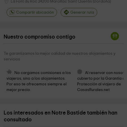
La Font du Roc
24200
Marcillac Saint Quentin
(
Dordoña
)
Compartir ubicación
Generar ruta
Nuestro compromiso contigo
Te garantizamos la mejor calidad de nuestros alojamientos y
servicios
No cargamos comisiones a los 
Al reservar con nosotr
viajeros, sino a los alojamientos. 
cubierto por la Garantía de
Por eso te ofrecemos siempre el 
Protección al viajero de 
mejor precio.
CasasRurales.net
Los interesados en Notre Bastide también han
consultado