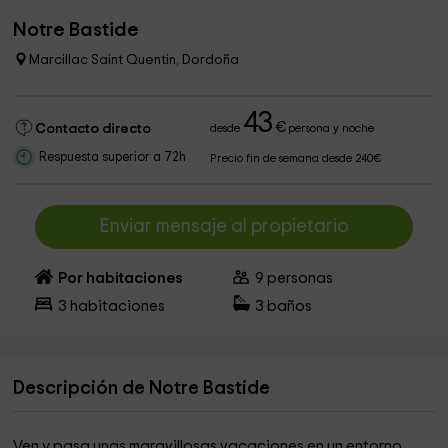
Notre Bastide
Marcillac Saint Quentin, Dordoña
43
€
Contacto directo
desde
persona y noche
Respuesta superior a 72h
Precio fin de semana desde 240€
Enviar mensaje al propietario
Por habitaciones
9
personas
3
habitaciones
3
baños
Descripción de Notre Bastide
Ven y pasa unas maravillosas vacaciones en un entorno