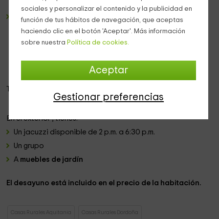
WC
sociales y personalizar el contenido y la publicidad en
El último dormitorio que es la habitación familiar "
función de tus hábitos de navegación, que aceptas
Prestige
" se ha habilitado como un pequeño
haciendo clic en el botón 'Aceptar'. Más información
apartamento con una pequeña cocina con todos los
sobre nuestra
Política de cookies.
electrodomésticos necesarios, una pequeña sala de
estar con sofá, TV y DVD. Tiene dos camas grandes de
160 cm y también tiene su propio baño privado.
Aceptar
Todas las habitaciones tienen televisión
y baño privado .
Gestionar preferencias
En el exterior
, tienes:
Un jacuzzi
disponible de 2 p.m. a 6:30 p.m.
Un grupo
A
muebles de jardín
El desayuno está incluido en el precio de la habitación.
Casas Rurales Aquitania
Casas Rurales Dordoña