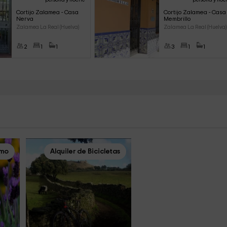
Cortijo Zalamea - Casa 
Cortijo Zalamea - Casa
Nerva
Membrillo
Zalamea La Real (Huelva)
Zalamea La Real (Huelva)
2
1
1
3
1
1
smo
Alquiler de Bicicletas