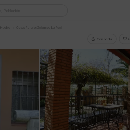
 Huelva
Casas Rurales Zalamea La Real
Compartir