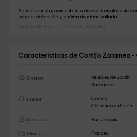
Además cuenta, como el resto de nuestros alojamiento
exterior del cortijo y la
pista de pádel
vallada.
Casas Rurales Andalucía
Casas Rurales Huelva
Características de Cortijo Zalamea -
Muebles de Jardín
Exterior
Barbacoa
Cocina
Interior
Chimenea en Salón
Románticas
Servicios
Francés
Idiomas