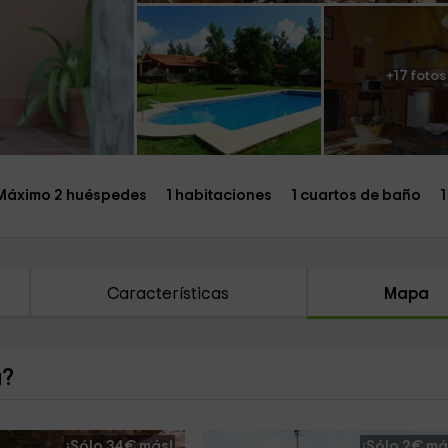
+17 fotos
Máximo 2 huéspedes
1 habitaciones
1 cuartos de baño
1
Características
Mapa
a?
¡Sólo 34€ más!
¡Sólo 2€ má