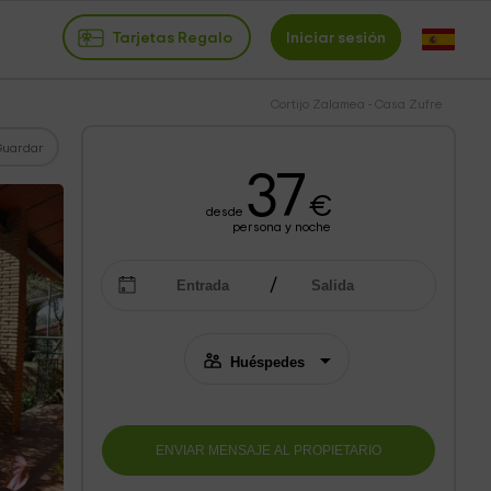
Tarjetas Regalo
Iniciar sesión
Cortijo Zalamea - Casa Zufre
Guardar
37
€
desde
persona y noche