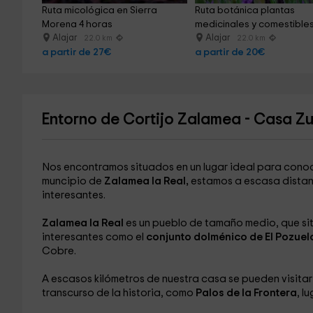
Ruta micológica en Sierra 
Ruta botánica plantas 
Morena 4 horas
medicinales y comestible
Alajar
Alajar
22.0 km
22.0 km
a partir de 27€
a partir de 20€
Entorno de Cortijo Zalamea - Casa Zu
Nos encontramos situados en un lugar ideal para conocer
muncipio de
Zalamea la Real,
estamos a escasa distanc
interesantes.
Zalamea la Real
es un pueblo de tamaño medio, que situ
interesantes como el
conjunto dolménico de El Pozuel
Cobre.
A escasos kilómetros de nuestra casa se pueden visitar
transcurso de la historia, como
Palos de la Frontera
, l