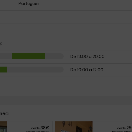
Portugués
De 13:00 a 20:00
De 10:00 a 12:00
amea
38
€
25
desde
desde
persona y noche
persona y noc