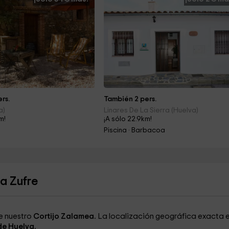
rs.
También 2 pers.
a)
Linares De La Sierra (Huelva)
m!
¡A sólo 22.9km!
Piscina · Barbacoa
a Zufre
de nuestro
Cortijo Zalamea.
La localización geográfica exacta e
de Huelva.