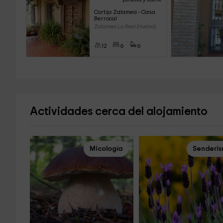
Cortijo Zalamea - Casa 
Berrocal
Zalamea La Real (Huelva)
12
6
6
Actividades cerca del alojamiento
Micología
Senderi