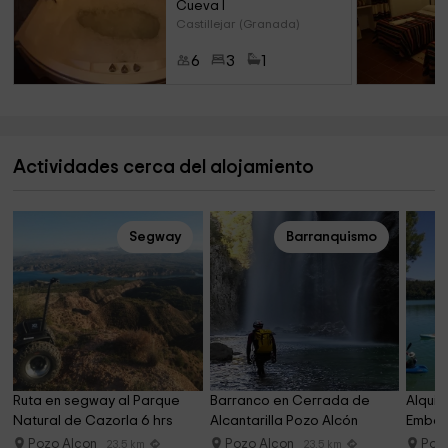
Cueva I
Castillejar (Granada)
6
3
1
Actividades cerca del alojamiento
Segway
Barranquismo
Ruta en segway al Parque 
Barranco en Cerrada de 
Alquil
Natural de Cazorla 6 hrs
Alcantarilla Pozo Alcón
Embals
Pozo Alcon
Pozo Alcon
Poz
23.5 km
23.5 km