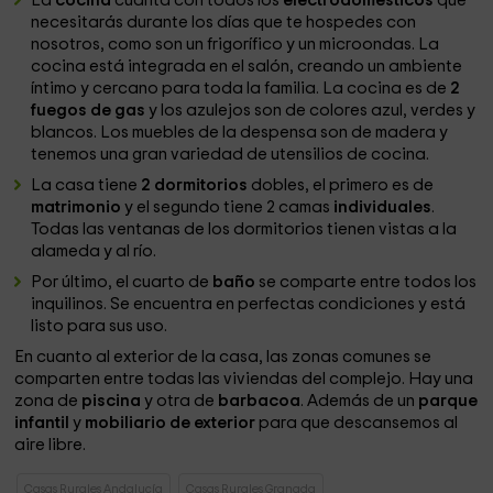
La
cocina
cuanta con todos los
electrodomésticos
que
necesitarás durante los días que te hospedes con
nosotros, como son un frigorífico y un microondas. La
cocina está integrada en el salón, creando un ambiente
íntimo y cercano para toda la familia. La cocina es de
2
fuegos de gas
y los azulejos son de colores azul, verdes y
blancos. Los muebles de la despensa son de madera y
tenemos una gran variedad de utensilios de cocina.
La casa tiene
2 dormitorios
dobles, el primero es de
matrimonio
y el segundo tiene 2 camas
individuales
.
Todas las ventanas de los dormitorios tienen vistas a la
alameda y al río.
Por último, el cuarto de
baño
se comparte entre todos los
inquilinos. Se encuentra en perfectas condiciones y está
listo para sus uso.
En cuanto al exterior de la casa, las zonas comunes se
comparten entre todas las viviendas del complejo. Hay una
zona de
piscina
y otra de
barbacoa
. Además de un
parque
infantil
y
mobiliario de exterior
para que descansemos al
aire libre.
Casas Rurales Andalucía
Casas Rurales Granada