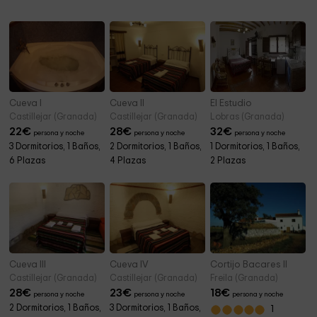
Cueva I
Cueva II
El Estudio
Castillejar (Granada)
Castillejar (Granada)
Lobras (Granada)
22
€
28
€
32
€
persona y noche
persona y noche
persona y noche
3 Dormitorios, 1 Baños,
2 Dormitorios, 1 Baños,
1 Dormitorios, 1 Baños,
6 Plazas
4 Plazas
2 Plazas
Cueva III
Cueva IV
Cortijo Bacares II
Castillejar (Granada)
Castillejar (Granada)
Freila (Granada)
28
€
23
€
18
€
persona y noche
persona y noche
persona y noche
2 Dormitorios, 1 Baños,
3 Dormitorios, 1 Baños,
1