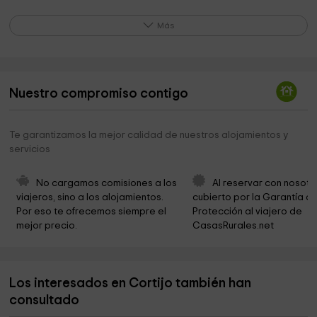
Castellón Alto
7,2 km
Más
El Museo de Galera
8,4 km
Ayuntamiento de Galera
8,5 km
Nuestro compromiso contigo
Iglesia Galera
8,5 km
Nuestra Señora De La Anunciación
8,6 km
Te garantizamos la mejor calidad de nuestros alojamientos y
servicios
Ermita de Galera
8,6 km
San Antonio
11,6 km
No cargamos comisiones a los 
Al reservar con nosotr
viajeros, sino a los alojamientos. 
cubierto por la Garantía de
Iglesia Ermita de San Antonio de Padua - Almontaras
11,6 km
Por eso te ofrecemos siempre el 
Protección al viajero de 
mejor precio.
CasasRurales.net
Parque Nuevo
11,7 km
Parque Rodriguez Penalva
13,0 km
Los interesados en Cortijo también han
Municipio de Huéscar
13,1 km
consultado
Iglesia Ntra. Sra. de la Soledad
13,2 km