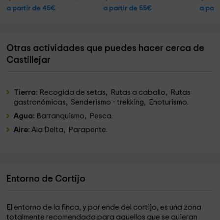
a partir de 45€
a partir de 55€
a part
Otras actividades que puedes hacer cerca de
Castillejar
Tierra:
Recogida de setas, Rutas a caballo, Rutas
gastronómicas, Senderismo - trekking, Enoturismo.
Agua:
Barranquismo, Pesca.
Aire:
Ala Delta, Parapente.
Entorno de Cortijo
El entorno de la finca, y por ende del cortijo, es una zona
totalmente recomendada para aquellos que se quieran