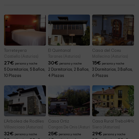
Aviles City Council
10,5 km
Torreteyera
El Quintanal
Casa del Coxu
Castiello (Asturias)
Taranes (Asturias)
Mallecina (Asturias)
27
€
30
€
15
€
persona y noche
persona y noche
persona y noche
5 Dormitorios, 5 Baños,
2 Dormitorios, 2 Baños,
3 Dormitorios, 3 Baños,
10 Plazas
4 Plazas
6 Plazas
L'Arbolea de Rodiles
Casa Ortiz
Casa Rural Trebol4Hoj
Villaviciosa (Asturias)
Cangas De Onis (Asturias)
Siero (Asturias)
32
€
25
€
29
€
persona y noche
persona y noche
persona y noche