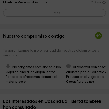
Maritime Museum of Asturias
2,0 km
LA BODEGA DE DANIELA
2,1 km
Más
Iglesia de Santa María
2,4 km
Iglesia de San Félix
4,7 km
Nuestro compromiso contigo
Iglesia de San Jorge de Manzaneda
4,8 km
Centro de Escultura de Candas Museo Antón
4,9 km
Te garantizamos la mejor calidad de nuestros alojamientos y
servicios
Municipio de Carreño
5,0 km
Cabo Peñas
5,5 km
No cargamos comisiones a los 
Al reservar con nosotr
viajeros, sino a los alojamientos. 
cubierto por la Garantía de
Aula del Neolitico
8,6 km
Por eso te ofrecemos siempre el 
Protección al viajero de 
mejor precio.
CasasRurales.net
Cementerio de Carrió
9,6 km
Parroquia de Santa Bárbara de Llaranes
9,9 km
Los interesados en Casona La Huerta también
Museo de la Historia Urbana de Avilés
10,4 km
han consultado