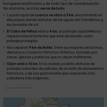
los lugares masificados y de todo tipo de contaminación.
No obstante, se sitúa
cerca de todo
:
La parroquia de
Luanco se sitúa a 3 km
, encontrando en
ella playas donde disfrutar de las aguas del Cantábrico y
las jornadas de sol.
El Cabo de Peñas
está a
4 km
, un paisaje cuya belleza y
riqueza natural ha hecho que esté declarado como
paisaje protegido.
Nos separan
9 km de Avilés
. Entre sus mayores atractivos,
destaca su Conjunto Histórico-Artístico, formado por
casas, iglesias y palacios que no dejan indiferente.
Gijón está a 16 km
. En la ciudad, podréis disfrutar de
paisajes naturales de película, de un sinfín de monumentos
históricos, y de una gastronomía que sorprende a los
paladares más exigentes.
Casas Rurales Nembro