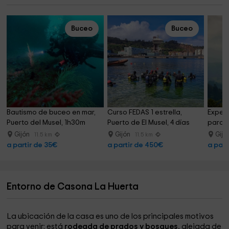
Buceo
Buceo
Bautismo de buceo en mar, 
Curso FEDAS 1 estrella, 
Experi
Puerto del Musel, 1h30m
Puerto de El Musel, 4 días
parape
Gijón
Gijón
Gijó
11.5 km
11.5 km
a partir de 35€
a partir de 450€
a part
Entorno de Casona La Huerta
La ubicación de la casa es uno de los principales motivos
para venir: está
rodeada de prados y bosques
, alejada de