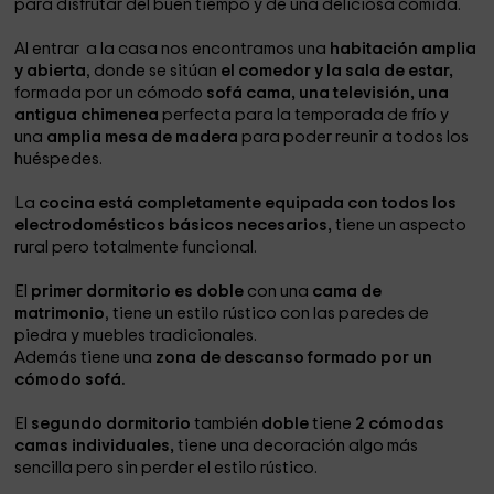
para disfrutar del buen tiempo y de una deliciosa comida.
Al entrar a la casa nos encontramos una
habitación amplia
y abierta
, donde se sitúan
el comedor y la sala de estar,
formada por un cómodo
sofá cama, una televisión, una
antigua chimenea
perfecta para la temporada de frío y
una
amplia mesa de madera
para poder reunir a todos los
huéspedes.
La
cocina está completamente equipada con todos los
electrodomésticos básicos necesarios,
tiene un aspecto
rural pero totalmente funcional.
El
primer dormitorio es doble
con una
cama de
matrimonio
, tiene un estilo rústico con las paredes de
piedra y muebles tradicionales.
Además tiene una
zona de descanso formado por un
cómodo sofá.
El
segundo dormitorio
también
doble
tiene
2 cómodas
camas individuales,
tiene una decoración algo más
sencilla pero sin perder el estilo rústico.