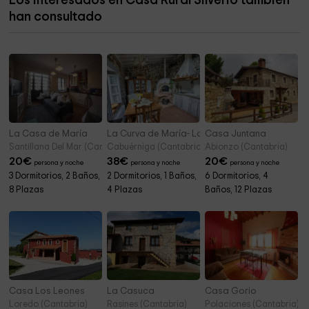
Los interesados en Casa Rural Silverio también
Palacio Condes De Torrehermosa
5,6 km
han consultado
Ermita de San Juan
5,6 km
La Casa de María
La Curva de María- La Casita
Casa Juntana
Santillana Del Mar (Cantabria)
Cabuérniga (Cantabria)
Abionzo (Cantabria)
20
€
38
€
20
€
persona y noche
persona y noche
persona y noche
3 Dormitorios, 2 Baños,
2 Dormitorios, 1 Baños,
6 Dormitorios, 4
8 Plazas
4 Plazas
Baños, 12 Plazas
Casa Los Leones
La Casuca
Casa Gorio
Loredo (Cantabria)
Rasines (Cantabria)
Polaciones (Cantabria)