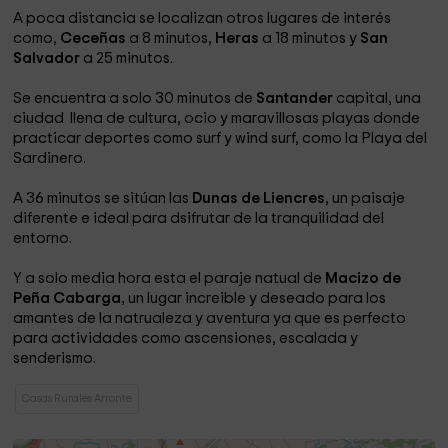
A poca distancia se localizan otros lugares de interés
como,
Ceceñas
a 8 minutos,
Heras
a 18 minutos y
San
Salvador
a 25 minutos.
Se encuentra a solo 30 minutos de
Santander
capital, una
ciudad llena de cultura, ocio y maravillosas playas donde
practicar deportes como surf y wind surf, como la Playa del
Sardinero.
A 36 minutos se sitúan las
Dunas de Liencres
, un paisaje
diferente e ideal para dsifrutar de la tranquilidad del
entorno.
Y a solo media hora esta el paraje natual de
Macizo de
Peña Cabarga,
un lugar increible y deseado para los
amantes de la natrualeza y aventura ya que es perfecto
para actividades como ascensiones, escalada y
senderismo.
Casas Rurales Arronte