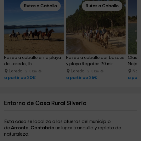
Rutas a Caballo
Rutas a Caballo
Paseo a caballo en la playa 
Paseo a caballo por bosque 
Clase 
de Laredo, 1h
y playa Regatón 90 min
Noja +
Laredo
Laredo
Noj
21.8 km
21.8 km
a partir de 20€
a partir de 25€
a part
Entorno de Casa Rural Silverio
Esta casa se localiza a las afueras del municipio
de
Arronte, Cantabria
un lugar tranquilo y repleto de
naturaleza.