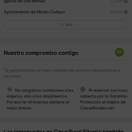
Iglesia de San Mamés
3,2 km
Ayuntamiento de Medio Cudeyo
3,9 km
Ecomuseum Fluviarium of Liérganes
4,3 km
Más
Casa del Intendente Riaño
4,4 km
Parroquia De San Vicente Entrambasaguas
4,5 km
Nuestro compromiso contigo
Iglesia de San Vicente
4,5 km
Cementerio Barrio De La Iglesia
4,5 km
Te garantizamos la mejor calidad de nuestros alojamientos y
servicios
City Council Entrambasaguas
4,7 km
Iglesia de Santa Marina
4,7 km
No cargamos comisiones a los 
Al reservar con nosotr
viajeros, sino a los alojamientos. 
cubierto por la Garantía de
Iglesia de San Roque
4,7 km
Por eso te ofrecemos siempre el 
Protección al viajero de 
mejor precio.
CasasRurales.net
Minas de Hierro del Monte Vizmaya
4,8 km
Valdecilla
5,4 km