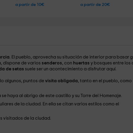
a partir de 10€
a partir de 20€
rcia
. El pueblo, aprovecha su situación de interior para basar 
a, dispone de varios
senderos
, con
huertas
y bosques entre los
da de setas
suele ser un acontecimiento a disfrutar aquí.
lo algunos, puntos de
visita obligada
, tanto en el pueblo, como
 se haya al abrigo de este castillo y su Torre del Homenaje.
iares de la ciudad. En ella se citan varios estilos como el
ás visitados de la ciudad.