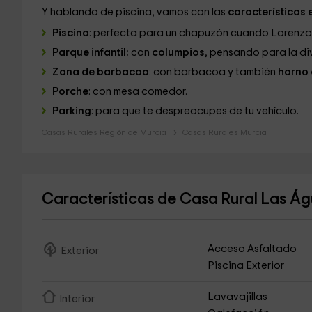
Y hablando de piscina, vamos con las
características e
Piscina
: perfecta para un chapuzón cuando Lorenzo 
Parque infantil:
con
columpios
, pensando para la di
Zona de barbacoa
: con barbacoa y también
horno 
Porche
: con mesa comedor.
Parking
: para que te despreocupes de tu vehículo.
Casas Rurales Región de Murcia
Casas Rurales Murcia
Características de Casa Rural Las Ág
Acceso Asfaltado
Exterior
Piscina Exterior
Lavavajillas
Interior