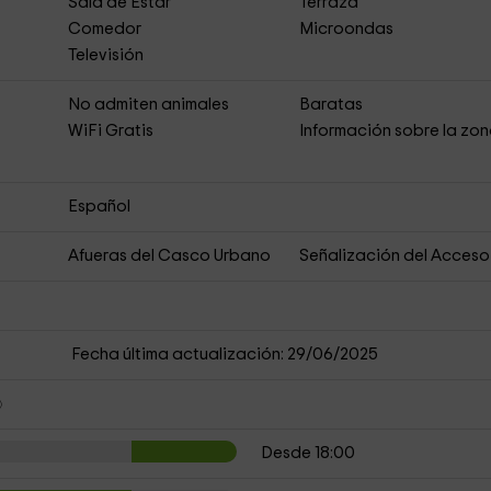
Sala de Estar
Terraza
Comedor
Microondas
Televisión
s
No admiten animales
Baratas
WiFi Gratis
Información sobre la zo
Español
Afueras del Casco Urbano
Señalización del Acceso
Fecha última actualización: 29/06/2025
Desde 18:00