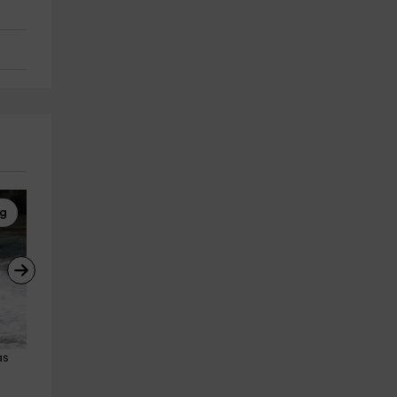
ng
Paintball
Paintball
as 
Partida paintball infantil bolas 
Partida paintball para adulto
ilimitadas Bullas
de 100 bolas Bullas
Bullas
Bullas
24.2 km
24.2 km