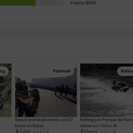
Hasta 18:00
ing
Paintball
Rafti
Sesión paintball infantil con 50 
Rafting por Parque de Nori
bolas en Bullas
almuerzo + fotos 4h
Bullas
Tazona
24.2 km
12.5 km