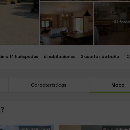
+34 fotos
imo 14 huéspedes
6 habitaciones
3 cuartos de baño
10
Características
Mapa
a?
¡Sólo 24€ más!
¡Sólo 36€ má