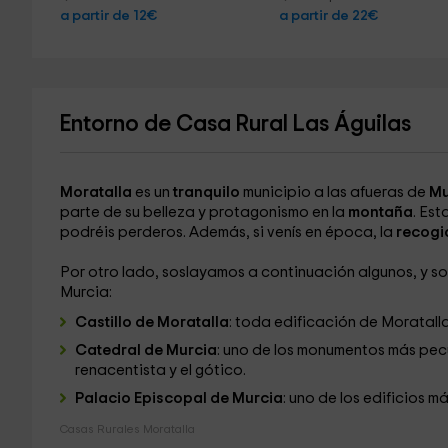
a partir de 12€
a partir de 22€
Entorno de Casa Rural Las Águilas
Moratalla
es un
tranquilo
municipio a las afueras de
Mu
parte de su belleza y protagonismo en la
montaña
. Est
podréis perderos. Además, si venís en época, la
recogi
Por otro lado, soslayamos a continuación algunos, y so
Murcia:
Castillo de Moratalla
: toda edificación de Moratalla
Catedral de Murcia
: uno de los monumentos más pecul
renacentista y el gótico.
Palacio Episcopal de Murcia
: uno de los edificios m
Casas Rurales Moratalla