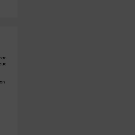
a partir de 15€
a partir de 15€
gran
 que
 en