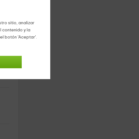
osas
ro sitio, analizar
l contenido y la
el botón 'Aceptar'.