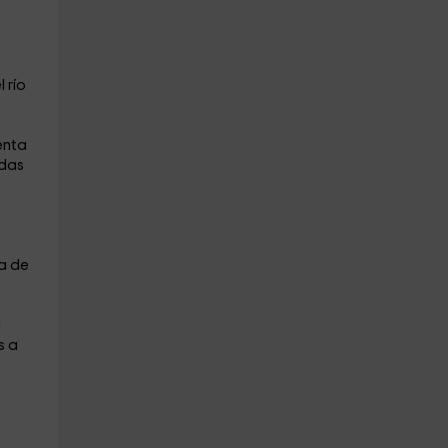
 río
enta
adas
a de
l
s a