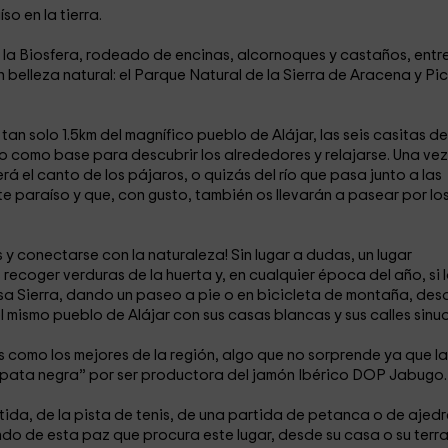
so en la tierra.
la Biosfera, rodeado de encinas, alcornoques y castaños, entr
belleza natural: el Parque Natural de la Sierra de Aracena y Pi
an solo 1.5km del magnífico pueblo de Alájar, las seis casitas de
como base para descubrir los alrededores y relajarse. Una vez a
rá el canto de los pájaros, o quizás del río que pasa junto a las
te paraíso y que, con gusto, también os llevarán a pasear por lo
s y conectarse con la naturaleza! Sin lugar a dudas, un lugar
 recoger verduras de la huerta y, en cualquier época del año, si 
osa Sierra, dando un paseo a pie o en bicicleta de montaña, des
l mismo pueblo de Alájar con sus casas blancas y sus calles sinu
 como los mejores de la región, algo que no sorprende ya que la
pata negra” por ser productora del jamón Ibérico DOP Jabugo.
tida, de la pista de tenis, de una partida de petanca o de ajedr
ando de esta paz que procura este lugar, desde su casa o su terr