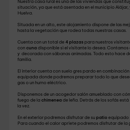
Nuestra casa rural es una de las viviendas que constit
situación, ya que está asentada en el municipio Alájar, 
Huelva.
Situada en un alto, este alojamiento dispone de las me
hasta la vegetación que rodea todas nuestras casas.
Cuenta con un total de
4 plazas
para nuestros visitant
con
cuna
disponible si el visitante lo desea. Contamo
y decorada con sábanas animadas. Todo esto hace de nu
familia.
El interior cuenta con suelo gres pardo en combinació
equipada donde podremos preparar todo lo que desee
gas o un hurno eléctrico.
Disponemos de un acogedor salón amueblado con cómo
fuego de la
chimenea
de leña. Detrás de los sofás est
la vez.
En el exterior podremos disfrutar de su
patio
equipado c
Para cuando el calor apriete podremos disfrutar de la