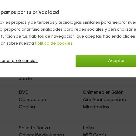
En ella hay, a parte de un mobiliario típico de jardín, unas grandi
pamos por tu privacidad
okies propias y de terceros y tecnologías similares para mejorar nuest
co, proporcionar funcionalidades para redes sociales y personalizar e
 función de tus hábitos de navegación, que aceptas haciendo clic en 
ión sobre nuestra
Política de cookies.
ya
(Casa Rural de Alquiler Íntegro)
ionar preferencias
Aceptar
Piscina Exterior
Huerta
Jardín
DVD
Chimenea en Salón
Calefacción
Aire Acondicionado
Cocina
Microondas
Solicita fianza
Leña
Colección de Juegos
WiFi Gratis