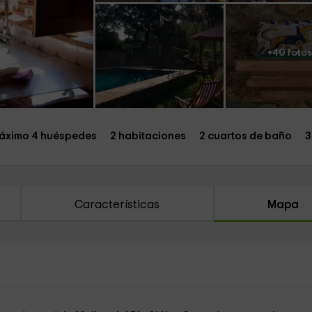
+40 foto
áximo 4 huéspedes
2 habitaciones
2 cuartos de baño
3
Características
Mapa