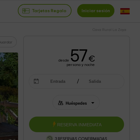
Tarjetas Regalo
Iniciar sesión
Casa Rural La Zoya
Guardar
57
€
desde
persona y noche
RESERVA INMEDIATA
3 RESERVAS CONFIRMADAS