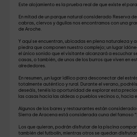
Este alojamiento es la prueba real de que existe el paraí
En mitad de un parque natural considerado Reserva de 
cabras, ciervos y águilas nos encontramos con una gran 
de Aroche.
Y aquí se encuentran, ubicadas en plena naturaleza y a t
piedra que componen nuestro complejo; un lugar idóneo 
el único sonido que el visitante alcanzará a escuchar se
casas, o también, de unos de los burros que viven en es
alrededores.
En resumen, ¡un lugar idílico para desconectar del estré
totalmente auténtico y rural. Durante el verano, podréis
deseáis, tenéis la oportunidad de explorar esta preci
las casas hacia las aldeas o pueblos vecinos o, hacia e
Algunos de los bares y restaurantes están considerados
Sierra de Aracena está considerada cuna del famoso “
Los que quieran, podrán disfrutar de la piscina compar
también del futbolín, mientras otros se quedan disfrut