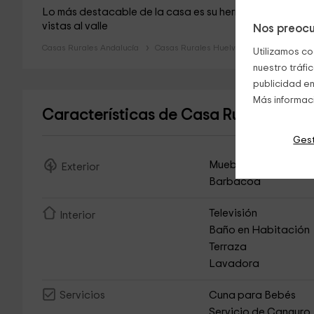
Lo más destacable de la casa es su hermosa
terraza
. 
vistas al valle
Nos preocu
Casas Rurales Andalucía
Casas Rurales Huelva
Utilizamos co
nuestro tráfi
publicidad en
Más informac
Características de Casa Rural La Zo
Gest
Muebles de Jardín
Exterior
Barbacoa
Televisión
Interior
Baño en Habitación
Terraza
Lavadora
Cuna para Bebés
Servicios
Servicio de Canguro