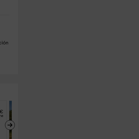
ción
€
44
€
desde
he
persona y noche
Casa Rural El Águila
Alajar (Huelva)