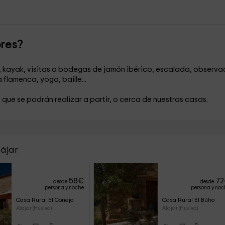
ores?
, kayak, visitas a bodegas de jamón ibérico, escalada, observa
 flamenca, yoga, baille...
 que se podrán realizar a partir, o cerca de nuestras casas.
lájar
58
€
72
desde
desde
persona y noche
persona y noc
Casa Rural El Conejo
Casa Rural El Búho
Alajar (Huelva)
Alajar (Huelva)