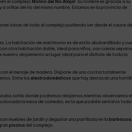
uyen el complejo
Molino del Río Alájar
. Su nombre es gracias a su
y a orillas del río del mismo nombre. Estamos en la provincia de
jores vistas de todo el complejo pudiendo ver desde el cauce del
es. La habitación de matrimonio es de estilo abuhardillado y cu
s con otra habitación doble, ideal para niños, con camas separ
estro alojamiento un lugar ideal para el disfrute de toda la
n con el menaje de madera. Dispone de una cocina totalmente
mos. Entre los
electrodomésticos
que hay destacan una hornill
dos sofás donde podremos relajarnos mientras observamos e
á colocada la mesa de comedor, en la que podréis sentaros todo
on muebles de jardín y degustar una parrillada en la
barbacoa
.
 gran
piscina
del complejo.