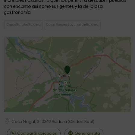
increíbles hazañas, lo que nos permitirá descubrir pueblos
con encanto así como sus gentes y la deliciosa
gastronomía.
Casas Rurales Ruidera
Casas Rurales Lagunas de Ruidera
Calle Nogal, 3
13249
Ruidera
(
Ciudad Real
)
Compartir ubicación
Generar ruta