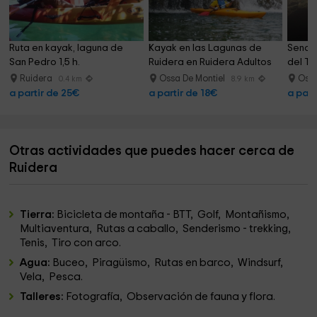
Ruta en kayak, laguna de 
Kayak en las Lagunas de 
Sende
San Pedro 1,5 h.
Ruidera en Ruidera Adultos
del To
Ruidera
Ossa De Montiel
Ossa
0.4 km
8.9 km
a partir de 25€
a partir de 18€
a part
Otras actividades que puedes hacer cerca de
Ruidera
Tierra:
Bicicleta de montaña - BTT, Golf, Montañismo,
Multiaventura, Rutas a caballo, Senderismo - trekking,
Tenis, Tiro con arco.
Agua:
Buceo, Piragüismo, Rutas en barco, Windsurf,
Vela, Pesca.
Talleres:
Fotografía, Observación de fauna y flora.