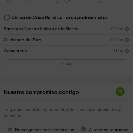
Cerca de Casa Rural La Torca podrás visitar:
Parroquia Nuestra Señora de la Blanca
0,3 km
Quebrada del Toro
0,8 km
Cementerio
1,1 km
Cascada del Hundimiento
1,2 km
Más
Mirador Laguna Lengua
4,0 km
Laguna Lengua
5,0 km
Nuestro compromiso contigo
Castillo Park
17,2 km
Cementerio de Alhambra
17,2 km
Te garantizamos la mejor calidad de nuestros alojamientos y
servicios
Palácios Nazaries
17,3 km
Iglesia de Alhambra
17,4 km
No cargamos comisiones a los 
Al reservar con nosotr