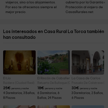
viajeros, sino a los alojamientos. 
cubierto por la Garantía de
Museo Arqueologico De Alhambra
17,6 km
Por eso te ofrecemos siempre el 
Protección al viajero de 
mejor precio.
CasasRurales.net
El Calvario Park
17,6 km
Los interesados en Casa Rural La Torca también
han consultado
El Lío
El Rincón de Cabañeros
La Casa de Carlos
Ruidera (Ciudad Real)
Retuerta De Bullaque (Ciudad Real)
Pozuelo De Calatrava (Ci
25
€
18
€
33
€
persona y noche
persona y noche
persona y noche
4 Dormitorios, 3 Baños,
6 Dormitorios, 6
3 Dormitorios, 2 Baños,
8 Plazas
Baños, 24 Plazas
6 Plazas