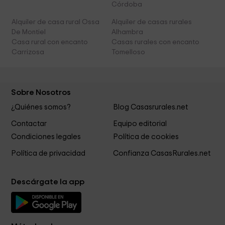
Córdoba
Alquiler de casa rural Ossa
Alquiler de casas rurales
De Montiel
Alhambra
Casa rural con encanto
Casas rurales con encanto
Carrizosa
Tomelloso
Sobre Nosotros
¿Quiénes somos?
Blog Casasrurales.net
Contactar
Equipo editorial
Condiciones legales
Política de cookies
Política de privacidad
Confianza CasasRurales.net
Descárgate la app