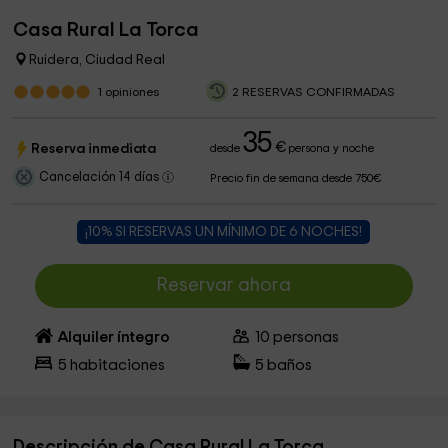
Casa Rural La Torca
Ruidera, Ciudad Real
1
opiniones
2 RESERVAS CONFIRMADAS
35
€
Reserva inmediata
desde
persona y noche
Cancelación 14 días
Precio fin de semana desde 750€
¡10% SI RESERVAS UN MÍNIMO DE 6 NOCHES!
Reservar ahora
Alquiler íntegro
10
personas
5
habitaciones
5
baños
Descripción de Casa Rural La Torca