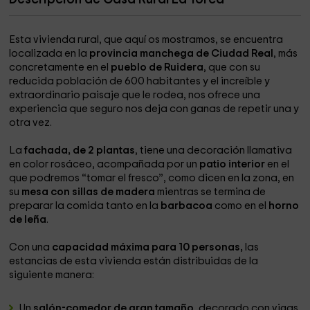
Esta vivienda rural, que aquí os mostramos, se encuentra
localizada en la
provincia manchega de Ciudad Real
, más
concretamente en el
pueblo de Ruidera
, que con su
reducida población de 600 habitantes y el increíble y
extraordinario paisaje que le rodea, nos ofrece una
experiencia que seguro nos deja con ganas de repetir una y
otra vez.
La
fachada, de 2 plantas
, tiene una decoración llamativa
en color rosáceo, acompañada por un
patio interior
en el
que podremos “tomar el fresco”, como dicen en la zona, en
su
mesa con sillas de madera
mientras se termina de
preparar la comida tanto en la
barbacoa
como en el
horno
de leña
.
Con una
capacidad máxima para 10 personas,
las
estancias de esta vivienda están distribuidas de la
siguiente manera:
Un
salón-comedor de gran tamaño
, decorado con vigas