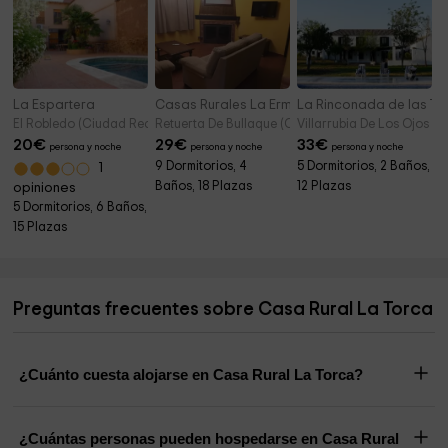
La Espartera
Casas Rurales La Ermita y El Cerro
La Rinconada de las Ta
El Robledo (Ciudad Real)
Retuerta De Bullaque (Ciudad Real)
Villarrubia De Los Ojos (
20
€
29
€
33
€
persona y noche
persona y noche
persona y noche
9 Dormitorios, 4
5 Dormitorios, 2 Baños,
1
Baños, 18 Plazas
12 Plazas
opiniones
5 Dormitorios, 6 Baños,
15 Plazas
Preguntas frecuentes sobre Casa Rural La Torca
¿Cuánto cuesta alojarse en Casa Rural La Torca?
¿Cuántas personas pueden hospedarse en Casa Rural