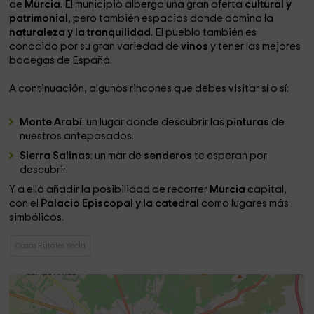
de
Murcia
. El municipio alberga una gran oferta
cultural y
patrimonial
, pero también espacios donde domina la
naturaleza y la tranquilidad
. El pueblo también es
conocido por su gran variedad de
vinos
y tener las mejores
bodegas de España.
A continuación, algunos rincones que debes visitar sí o sí:
Monte Arabí
: un lugar donde descubrir las
pinturas
de
nuestros antepasados.
Sierra Salinas
: un mar de
senderos
te esperan por
descubrir.
Y a ello añadir la posibilidad de recorrer
Murcia
capital,
con el
Palacio Episcopal y la catedral
como lugares más
simbólicos.
Casas Rurales Yecla