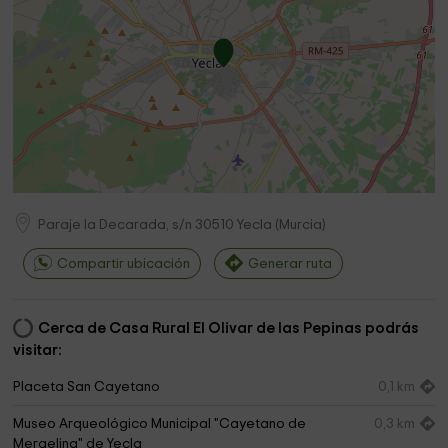
Paraje la Decarada, s/n
30510
Yecla
(
Murcia
)
Compartir ubicación
Generar ruta
Cerca de Casa Rural El Olivar de las Pepinas podrás
visitar:
Placeta San Cayetano
0,1 km
Museo Arqueológico Municipal "Cayetano de
0,3 km
Mergelina" de Yecla