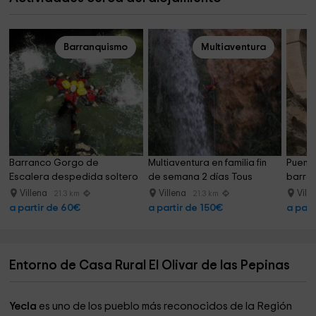
Barranquismo
Multiaventura
Barranco Gorgo de 
Multiaventura en familia fin 
Puenti
Escalera despedida soltero 
de semana 2 días Tous
barra
Anna
Villena
Villena
Vill
21.3 km
21.3 km
a partir de 60€
a partir de 150€
a part
Entorno de Casa Rural El Olivar de las Pepinas
Yecla
es uno de los pueblo más reconocidos de la Región