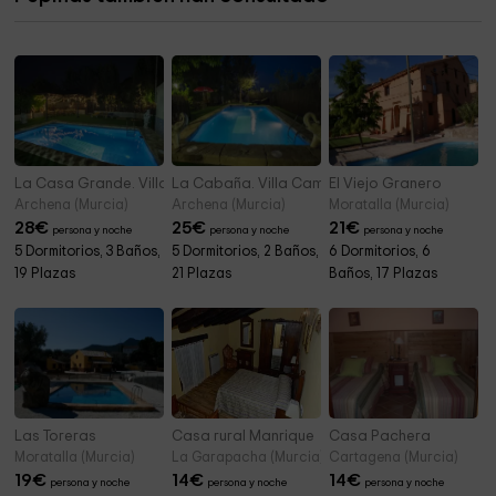
Hornacina de San Blas
0,6 km
La Casa Grande. Villa Campillo
La Cabaña. Villa Campillo
El Viejo Granero
Archena (Murcia)
Archena (Murcia)
Moratalla (Murcia)
28
€
25
€
21
€
persona y noche
persona y noche
persona y noche
5 Dormitorios, 3 Baños,
5 Dormitorios, 2 Baños,
6 Dormitorios, 6
19 Plazas
21 Plazas
Baños, 17 Plazas
Las Toreras
Casa rural Manrique
Casa Pachera
Moratalla (Murcia)
La Garapacha (Murcia)
Cartagena (Murcia)
19
€
14
€
14
€
persona y noche
persona y noche
persona y noche