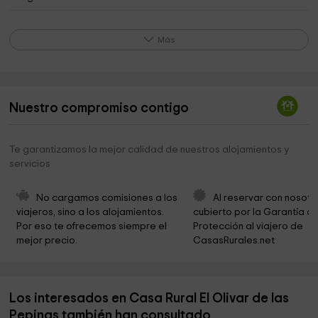
Antiguo Hospital e Iglesia de los Dolores
0,3 km
Más
Tontunicas MC
0,4 km
Cofradía De San Pedro Apóstol
0,5 km
Iglesia de la Purísima
0,5 km
Nuestro compromiso contigo
Basílica arciprestal de la Purísima Concepción
0,5 km
Te garantizamos la mejor calidad de nuestros alojamientos y
CEY - Centro Excursionista Yecla
0,5 km
servicios
Constitución Park
0,5 km
No cargamos comisiones a los 
Al reservar con nosotr
Iglesia de San Francisco
0,6 km
viajeros, sino a los alojamientos. 
cubierto por la Garantía de
Por eso te ofrecemos siempre el 
Protección al viajero de 
Plaza Del Ayuntamiento
0,6 km
mejor precio.
CasasRurales.net
Arco de Isabel la Católica
0,6 km
City of Yecla
0,6 km
Los interesados en Casa Rural El Olivar de las
Ermita de San Roque
0,6 km
Pepinas también han consultado