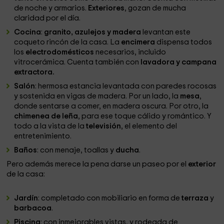
de noche y armarios.
Exteriores
, gozan de mucha
claridad por el día.
Cocina
:
granito, azulejos y madera
levantan este
coqueto rincón de la casa. La
encimera
dispensa todos
los
electrodomésticos
necesarios, incluido
vitrocerámica. Cuenta también con
lavadora y campana
extractora.
Salón
: hermosa estancia levantada con paredes rocosas
y sostenida en vigas de madera. Por un lado, la
mesa
,
donde sentarse a comer, en madera oscura. Por otro, la
chimenea de leña
, para ese toque cálido y romántico. Y
todo a la vista de la
televisión
, el elemento del
entretenimiento.
Baños
: con menaje, toallas y
ducha
.
Pero además merece la pena darse un paseo por el
exterior
de la casa:
Jardín
: completado con mobiliario en forma de
terraza
y
barbacoa
.
Piscina
: con inmejorables vistas, y rodeada de