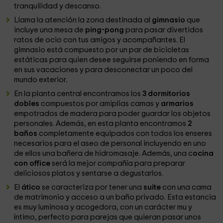
tranquilidad y descanso.
Llama la atención la zona destinada al
gimnasio
que
incluye una mesa de
ping-pong
para pasar divertidos
ratos de ocio con tus amigos y acompañantes. El
gimnasio está compuesto por un par de bicicletas
estáticas para quien desee seguirse poniendo en forma
en sus vacaciones y para desconectar un poco del
mundo exterior.
En la planta central encontramos los
3 dormitorios
dobles
compuestos por amiplias camas y
armarios
empotrados de madera para poder guardar los objetos
personales. Además, en esta planta encontramos
2
baños
completamente equipados con todos los enseres
necesarios para el aseo de personal incluyendo en uno
de ellos una bañera de hidromasaje. Además, una c
ocina
con office
será la mejor compañía para preparar
deliciosos platos y sentarse a degustarlos.
El
ático
se caracteriza por tener una
suite
con una cama
de matrimonio y acceso a un baño privado. Esta estancia
es muy luminosa y acogedora, con un carácter mu y
íntimo, perfecto para parejas que quieran pasar unos