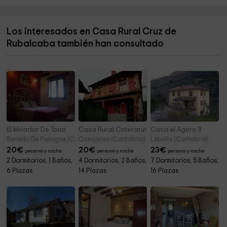
Valdecilla
5,9 km
Los interesados en Casa Rural Cruz de
Parque De La Covachona
5,9 km
Rubalcaba también han consultado
Iglesia de San Mamés
6,1 km
El Mirador De Tono
Casa Rural Coterarural
Casa el Agero II
Renedo De Pielagos (Cantabria)
Camijanes (Cantabria)
Lebeña (Cantabria)
20
€
20
€
23
€
persona y noche
persona y noche
persona y noche
2 Dormitorios, 1 Baños,
4 Dormitorios, 2 Baños,
7 Dormitorios, 5 Baños,
6 Plazas
14 Plazas
16 Plazas