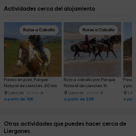
Actividades cerca del alojamiento
Rutas a Caballo
Rutas a Caballo
Paseo en poni, Parque 
Ruta a caballo por Parque 
Paseo 
Natural de Liencres, 60 min
Natural de Liencres 1h
y play
Liencres
Liencres
Lar
22.5 km
22.5 km
a partir de 15€
a partir de 20€
a part
Otras actividades que puedes hacer cerca de
Lierganes