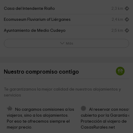
Casa del Intendente Riaño
2,3 km
Ecomuseum Fluviarium of Liérganes
2,4 km
Ayuntamiento de Medio Cudeyo
2,5 km
Ayuntamiento de Riotuerto
4,3 km
Más
Ermita de San Juan
4,4 km
Nuestra Señora del Amparo
4,6 km
Nuestro compromiso contigo
Cruz de Fco. Cubría
4,7 km
Ermita San Vicente
5,0 km
Te garantizamos la mejor calidad de nuestros alojamientos y
servicios
Museo Palacio de Elsedo
5,8 km
Ayuntamiento de Miera
5,8 km
No cargamos comisiones a los 
Al reservar con nosotr
viajeros, sino a los alojamientos. 
cubierto por la Garantía de
Museo de Miera
5,9 km
Por eso te ofrecemos siempre el 
Protección al viajero de 
mejor precio.
CasasRurales.net
Iglesia de Santa María de la Asunción
5,9 km