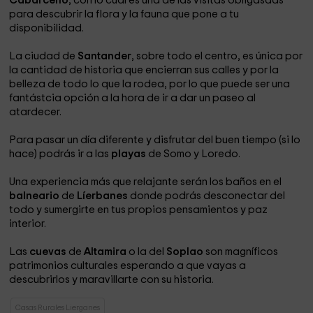
Cabárceno
, con lo cual es una de las visitas obligasdas
para descubrir la flora y la fauna que pone a tu
disponibilidad.
La ciudad de
Santander
, sobre todo el centro, es única por
la cantidad de historia que encierran sus calles y por la
belleza de todo lo que la rodea, por lo que puede ser una
fantástcia opción a la hora de ir a dar un paseo al
atardecer.
Para pasar un día diferente y disfrutar del buen tiempo (si lo
hace) podrás ir a las
playas
de Somo y Loredo.
Una experiencia más que relajante serán los baños en el
balneario
de
Líerbanes
donde podrás desconectar del
todo y sumergirte en tus propios pensamientos y paz
interior.
Las
cuevas
de
Altamira
o la del
Soplao
son magníficos
patrimonios culturales esperando a que vayas a
descubrirlos y maravillarte con su historia.
Casas Rurales Lierganes