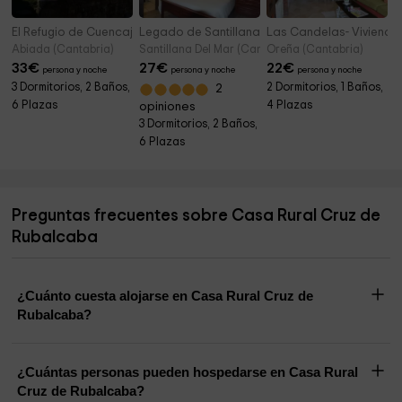
El Refugio de Cuencajén - Casa
Legado de Santillana - La Casuca del Legado
Las Candelas- Viviend
Abiada (Cantabria)
Santillana Del Mar (Cantabria)
Oreña (Cantabria)
33
€
27
€
22
€
persona y noche
persona y noche
persona y noche
3 Dormitorios, 2 Baños,
2 Dormitorios, 1 Baños,
2
6 Plazas
4 Plazas
opiniones
3 Dormitorios, 2 Baños,
6 Plazas
Preguntas frecuentes sobre Casa Rural Cruz de
Rubalcaba
¿Cuánto cuesta alojarse en Casa Rural Cruz de
Rubalcaba?
¿Cuántas personas pueden hospedarse en Casa Rural
Cruz de Rubalcaba?