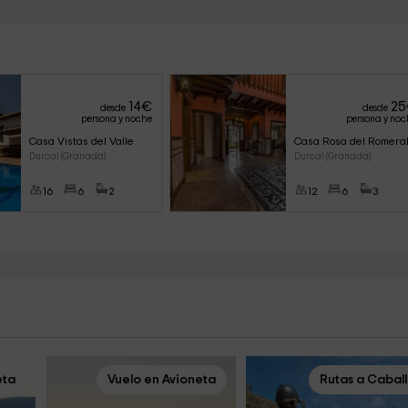
14
€
25
desde
desde
persona y noche
persona y noc
Casa Vistas del Valle
Casa Rosa del Romera
Durcal (Granada)
Durcal (Granada)
16
6
2
12
6
3
eta
Vuelo en Avioneta
Rutas a Cabal