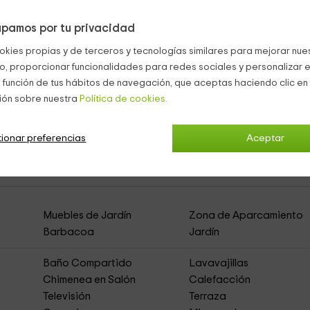
pamos por tu privacidad
esa y sillas
, y al lado, con un conjunto de sillones.
okies propias y de terceros y tecnologías similares para mejorar nuest
e se encuentran la amplia
piscina
, y también la
barbacoa
para
co, proporcionar funcionalidades para redes sociales y personalizar e
 función de tus hábitos de navegación, que aceptas haciendo clic en 
ión sobre nuestra
Política de cookies.
ionar preferencias
Aceptar
ral de Alquiler Íntegro)
Muebles de Jardín
Zona de Aparcamiento
Barbacoa
Jardín
Baño Compartido
Lavavajillas
Chimenea en Salón
Calefacción
Televisión
Terraza