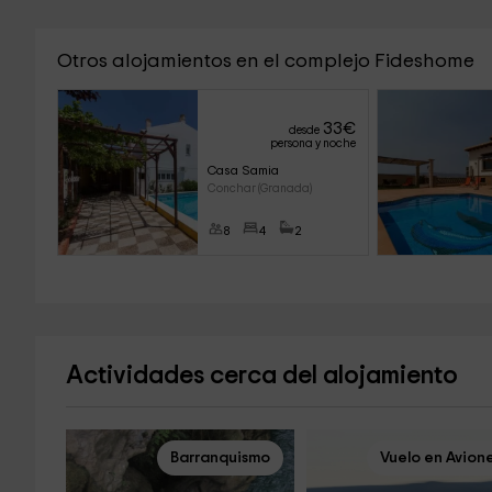
Otros alojamientos en el complejo Fideshome
33
€
desde
persona y noche
Casa Samia
Conchar (Granada)
8
4
2
Actividades cerca del alojamiento
Barranquismo
Vuelo en Avion