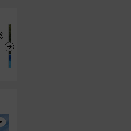
€
16
€
desde
he
persona y noche
l
Casa Alegría
Durcal (Granada)
13
6
3
lo
Visitas Guiadas
Rocódromos