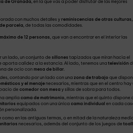
ia de Granada,
en la que vas a poder disfrutar de las mejores
corada con muchos detalles y
reminiscencias de otras culturas,
de parcela
, de todas las comodidades.
máximo de 12 personas
, que van a encontrar en el interior las
:
r un lado, un conjunto de
sillones
tapizados que miran hacia el
 aporta calidez a la estancia. Al lado, tenemos una
televisión
d
ona de ocio con
mesa de billar.
des, contando por un lado con una
zona de trabajo
que dispon
mésticos y el menaje
necesarios, mientras que en el centro hay
spacio de
comedor con mesa
y sillas de sobra para todos.
na amplia
cama de matrimonio,
mientras que el quinto dispone 
mitorios
equipados con una única
cama individual
en cada cas
ón personalizada.
se como en las antiguas termas, o en mitad de la naturaleza medi
anitarios
necesarios, además del conjunto de los juegos de
toal