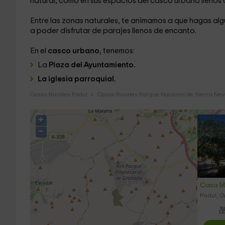
natural, como en sus espacios del casco urbano llenos 
Entre las zonas naturales, te animamos a que hagas alg
a poder disfrutar de parajes llenos de encanto.
En el
casco urbano
, tenemos:
La
Plaza del Ayuntamiento.
La iglesia parroquial.
Casas Rurales Padul
Casas Rurales Parque Nacional de Sierra Ne
+
−
Casa M
Padul, 