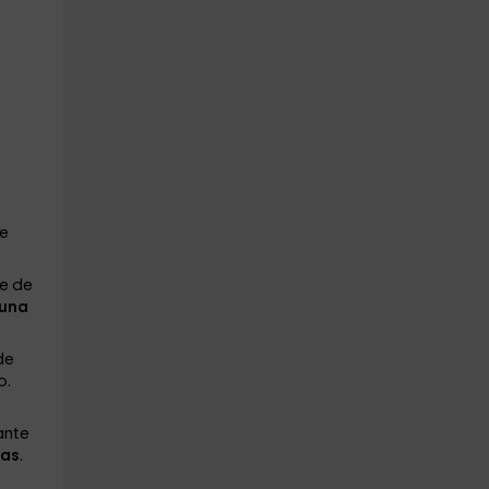
e
e de
una
de
o.
ante
las
.