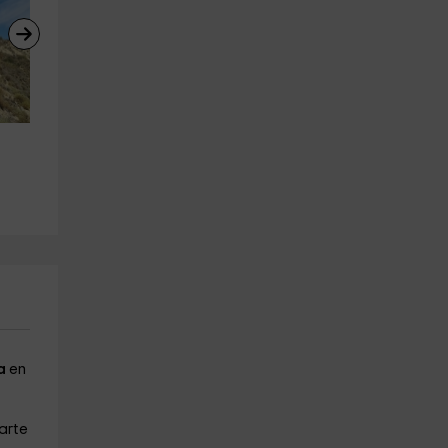
Visita al atardecer Alhambra y 
Escalada rocódromo y circui
Palacios Nazaríes
ninja La Zubia 1 día
Granada (Ciudad)
La Zubia
17.5 km
12.9 km
a partir de 25€
a partir de 8€
a
en
parte