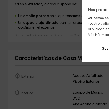
Ya en el
exterior
, la casa dispone de:
Nos preocu
Un
amplio porche
en el que tenemos un espacio con
m
Utilizamos co
Un
espacio ajardinado
con numerosas plantas, dond
nuestro tráfi
cocinar en el exterior.
publicidad en
Más informac
Casas Rurales Andalucía
Casas Rurales Granada
Gest
Características de Casa Mary
(Casa Ru
Acceso Asfaltado
Exterior
Piscina Exterior
Equipo de Música
Interior
DVD
Aire Acondicionado