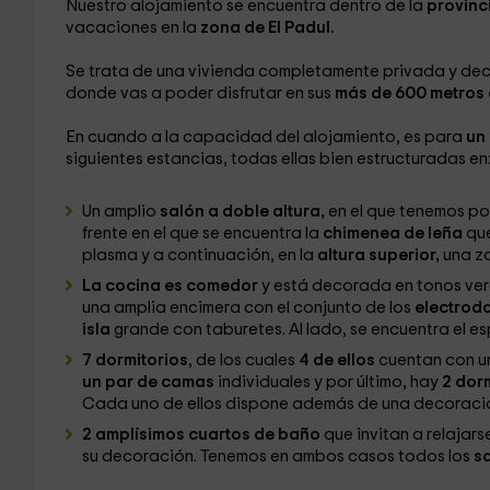
Nuestro alojamiento se encuentra dentro de la
provinc
vacaciones en la
zona de El Padul.
Se trata de una vivienda completamente privada y de
donde vas a poder disfrutar en sus
más de 600 metros 
En cuando a la capacidad del alojamiento, es para
un 
siguientes estancias, todas ellas bien estructuradas en
Un amplio
salón a doble altura,
en el que tenemos po
frente en el que se encuentra la
chimenea de leña
que
plasma y a continuación, en la
altura superior,
una z
La cocina es comedor
y está decorada en tonos ver
una amplia encimera con el conjunto de los
electrodo
isla
grande con taburetes. Al lado, se encuentra el e
7 dormitorios
, de los cuales
4 de ellos
cuentan con u
un par de camas
individuales y por último, hay
2 dor
Cada uno de ellos dispone además de una decoraci
2 amplísimos cuartos de baño
que invitan a relajar
su decoración. Tenemos en ambos casos todos los
s