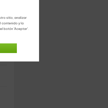
ro sitio, analizar
l contenido y la
el botón 'Aceptar'.