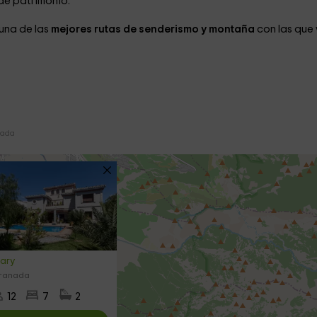
de patrimonio.
una de las
mejores rutas de senderismo y montaña
con las que
vada
ary
Granada
12
7
2