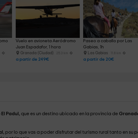
romo 
Vuelo en avioneta Aeródromo 
Paseo a caballo por Las 
Juan Espadafor, 1 hora
Gabias, 1h
Granada (Ciudad)
Las Gabias
m
25.3 km
11.8 km
a partir de 249€
a partir de 20€
El Padul,
que es un destino ubicado en la provincia de
Granad
l,
por lo que vas a poder disfrutar del turismo rural tanto en su 