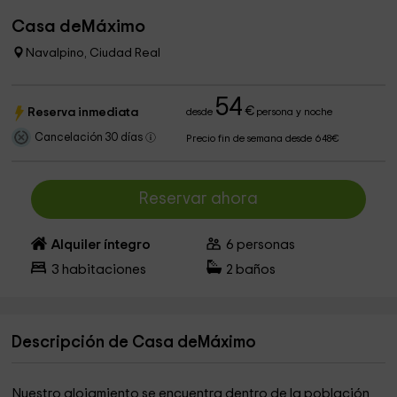
Casa deMáximo
Navalpino, Ciudad Real
54
€
Reserva inmediata
desde
persona y noche
Cancelación 30 días
Precio fin de semana desde 648€
Reservar ahora
Alquiler íntegro
6
personas
3
habitaciones
2
baños
Descripción de Casa deMáximo
Nuestro alojamiento se encuentra dentro de la población