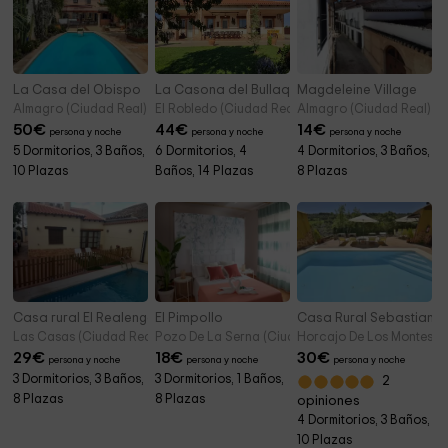
La Casa del Obispo
La Casona del Bullaque
Magdeleine Village
Almagro (Ciudad Real)
El Robledo (Ciudad Real)
Almagro (Ciudad Real)
50
€
44
€
14
€
persona y noche
persona y noche
persona y noche
5 Dormitorios, 3 Baños,
6 Dormitorios, 4
4 Dormitorios, 3 Baños,
10 Plazas
Baños, 14 Plazas
8 Plazas
Casa rural El Realengo
El Pimpollo
Casa Rural Sebastiana
Las Casas (Ciudad Real)
Pozo De La Serna (Ciudad Real)
Horcajo De Los Montes (C
29
€
18
€
30
€
persona y noche
persona y noche
persona y noche
3 Dormitorios, 3 Baños,
3 Dormitorios, 1 Baños,
2
8 Plazas
8 Plazas
opiniones
4 Dormitorios, 3 Baños,
10 Plazas