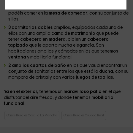
de los elementos del
menaje
, así como los
electrodomésticos
con los que cocinar lo que después
podéis comer en la
mesa de comedor
, con su conjunto de
sillas.
3 dormitorios dobles
amplios, equipados cada uno de
ellos con una amplia
cama de matrimonio
que puede
tener
cabecero en madera
, o bien un
cabecero
tapizado
que le aporta mucha elegancia. Son
habitaciones amplias y cómodas en las que tenemos
ventana
y mobiliario funcional.
2 amplios cuartos de baño
en los que vas a encontrar un
conjunto de sanitarios entre los que está la
ducha
, con su
mampara de cristal y con varios
juegos de toallas.
Ya en el exterior,
tenemos un
maravilloso patio
en el que
disfrutar del aire fresco, y donde tenemos
mobiliario
funcional.
Casas Rurales Castilla La Mancha
Casas Rurales Ciudad Real