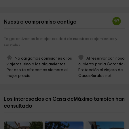
Centro de Interpretación Horcajo
11,3 km
Parroquia de San Antonio Abad
12,2 km
Nuestro compromiso contigo
Ayuntamiento de Horcajo de los Montes
12,3 km
Te garantizamos la mejor calidad de nuestros alojamientos y
Bonal del Barranco del Chorro
12,8 km
servicios
Ermita de San Isidro
12,8 km
No cargamos comisiones a los 
Al reservar con nosotr
Cementerio
13,1 km
viajeros, sino a los alojamientos. 
cubierto por la Garantía de
Por eso te ofrecemos siempre el 
Protección al viajero de 
Chorrera de Horcajo
14,8 km
mejor precio.
CasasRurales.net
Chorrera De Horcajo
15,2 km
Helipuerto
15,5 km
Los interesados en Casa deMáximo también han
Cementerio
15,5 km
consultado
Ayuntamiento
15,8 km