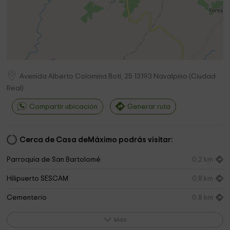
Avenida Alberto Colomina Botí, 25
13193
Navalpino
(
Ciudad
Real
)
Compartir ubicación
Generar ruta
Cerca de Casa deMáximo podrás visitar:
Parroquia de San Bartolomé
0,2 km
Hilipuerto SESCAM
0,8 km
Cementerio
0,8 km
Centro de Visitantes del Parque Nacional de
11,3 km
Más
Cabañeros