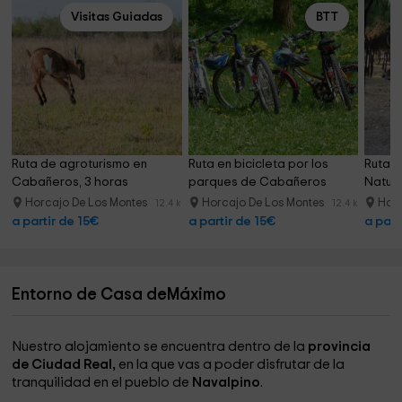
Visitas Guiadas
BTT
Ruta de agroturismo en 
Ruta en bicicleta por los 
Ruta e
Cabañeros, 3 horas
parques de Cabañeros
Natura
Horcajo De Los Montes
Horcajo De Los Montes
Horc
12.4 km
12.4 km
a partir de 15€
a partir de 15€
a part
Entorno de Casa deMáximo
Nuestro alojamiento se encuentra dentro de la
provincia
de Ciudad Real,
en la que vas a poder disfrutar de la
tranquilidad en el pueblo de
Navalpino
.