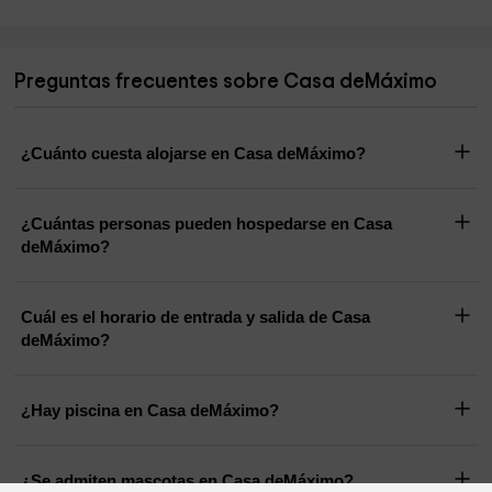
Preguntas frecuentes sobre Casa deMáximo
¿Cuánto cuesta alojarse en Casa deMáximo?
¿Cuántas personas pueden hospedarse en Casa
deMáximo?
Cuál es el horario de entrada y salida de Casa
deMáximo?
¿Hay piscina en Casa deMáximo?
¿Se admiten mascotas en Casa deMáximo?