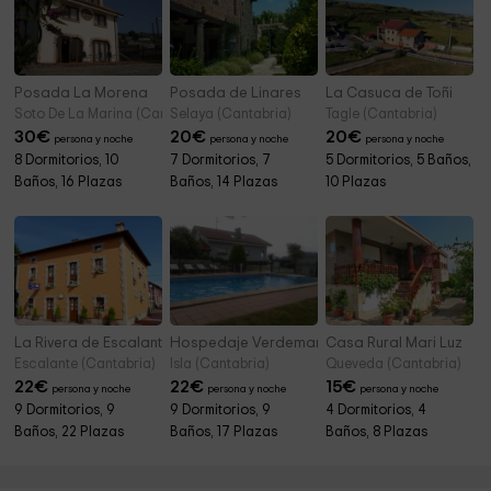
Posada La Morena
Posada de Linares
La Casuca de Toñi
Soto De La Marina (Cantabria)
Selaya (Cantabria)
Tagle (Cantabria)
30
€
20
€
20
€
persona y noche
persona y noche
persona y noche
8 Dormitorios, 10
7 Dormitorios, 7
5 Dormitorios, 5 Baños,
Baños, 16 Plazas
Baños, 14 Plazas
10 Plazas
La Rivera de Escalante
Hospedaje Verdemar
Casa Rural Mari Luz
Escalante (Cantabria)
Isla (Cantabria)
Queveda (Cantabria)
22
€
22
€
15
€
persona y noche
persona y noche
persona y noche
9 Dormitorios, 9
9 Dormitorios, 9
4 Dormitorios, 4
Baños, 22 Plazas
Baños, 17 Plazas
Baños, 8 Plazas