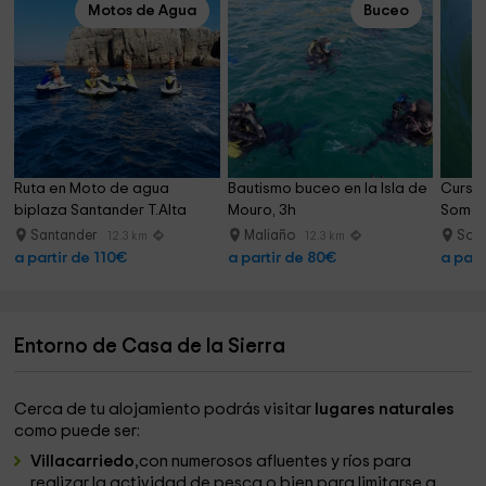
Motos de Agua
Buceo
Ruta en Moto de agua 
Bautismo buceo en la Isla de 
Curso 
biplaza Santander T.Alta
Mouro, 3h
Somo a
Santander
Maliaño
Som
12.3 km
12.3 km
a partir de 110€
a partir de 80€
a part
Entorno de Casa de la Sierra
Cerca de tu alojamiento podrás visitar
lugares naturales
como puede ser:
Villacarriedo
,con numerosos afluentes y ríos para
realizar la actividad de pesca o bien para limitarse a