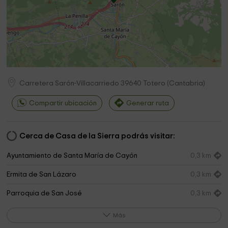
Carretera Sarón-Villacarriedo
39640
Totero
(
Cantabria
)
Compartir ubicación
Generar ruta
Cerca de Casa de la Sierra podrás visitar:
Ayuntamiento de Santa María de Cayón
0,3 km
Ermita de San Lázaro
0,3 km
Parroquia de San José
0,3 km
Iglesia De La Abadilla
1,1 km
Más