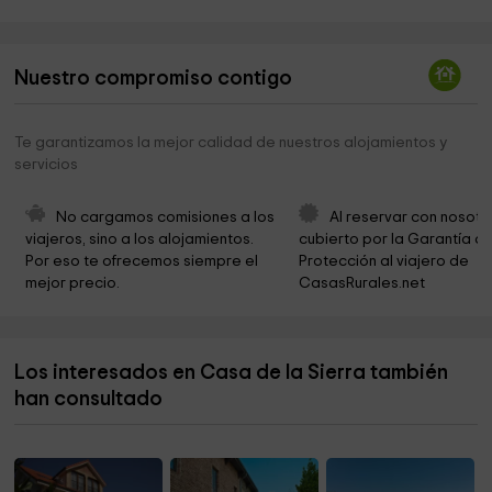
Iglesia parroquial de Santa María de Cayón
1,3 km
City of Santa Maria de Cayon
1,6 km
Nuestro compromiso contigo
Ayto Cayon
1,6 km
Iglesia de Santa Maria De Cayón.
2,0 km
Te garantizamos la mejor calidad de nuestros alojamientos y
servicios
Santa María Magdalena
2,1 km
Iglesia Del Santísimo Cristo
2,2 km
No cargamos comisiones a los 
Al reservar con nosotr
viajeros, sino a los alojamientos. 
cubierto por la Garantía de
Iglesia de San Andrés
2,8 km
Por eso te ofrecemos siempre el 
Protección al viajero de 
mejor precio.
CasasRurales.net
Naturaleza de Cabárceno Park
2,8 km
Ermita de San Miguel
2,9 km
Los interesados en Casa de la Sierra también
Iglesia San Juan Bautista
3,3 km
han consultado
Municipio de Penagos
3,5 km