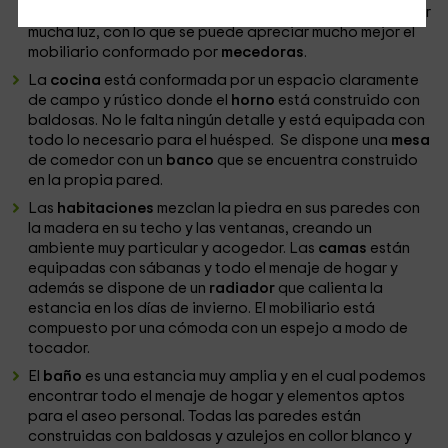
del lugar. Las
ventanas
son muy grandes y permiten entrar
mucha luz, con lo que se puede apreciar mucho mejor el
mobiliario conformado por
mecedoras
.
La
cocina
está conformada por un espacio claramente
de campo y rústico donde el
horno
está construido con
baldosas. No le falta ningún detalle y está equipada con
todo lo necesario para el huésped. Se dispone una
mesa
de comedor con un
banco
que se encuentra construido
en la propia pared.
Las
habitaciones
mezclan la piedra en sus paredes con
la madera en su techo y las ventanas, creando un
ambiente muy particular y acogedor. Las
camas
están
equipadas con sábanas y todo el menaje de hogar y
además se dispone de un
radiador
que calienta la
estancia en los días de invierno. El mobiliario está
compuesto por una cómoda con un espejo a modo de
tocador.
El
baño
es una estancia muy amplia y en el cual podemos
encontrar todo el menaje de hogar y elementos aptos
para el aseo personal. Todas las paredes están
construidas con baldosas y azulejos en collor blanco y