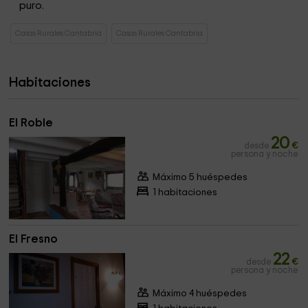
puro.
Casas Rurales Cantabria
Casas Rurales Cantabria
Habitaciones
El Roble
20
desde
€
persona y noche
Máximo 5 huéspedes
1 habitaciones
El Fresno
22
desde
€
persona y noche
Máximo 4 huéspedes