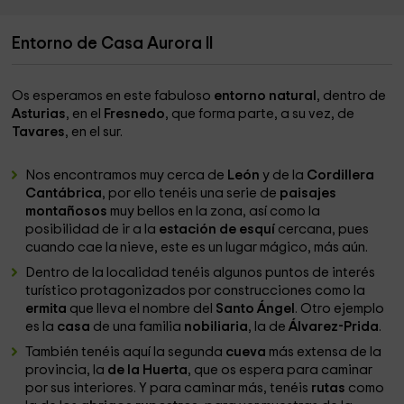
Entorno de Casa Aurora II
Os esperamos en este fabuloso
entorno natural
, dentro de
Asturias
, en el
Fresnedo
, que forma parte, a su vez, de
Tavares
, en el sur.
Nos encontramos muy cerca de
León
y de la
Cordillera
Cantábrica
, por ello tenéis una serie de
paisajes
montañosos
muy bellos en la zona, así como la
posibilidad de ir a la
estación de esquí
cercana, pues
cuando cae la nieve, este es un lugar mágico, más aún.
Dentro de la localidad tenéis algunos puntos de interés
turístico protagonizados por construcciones como la
ermita
que lleva el nombre del
Santo Ángel
. Otro ejemplo
es la
casa
de una familia
nobiliaria
, la de
Álvarez-Prida
.
También tenéis aquí la segunda
cueva
más extensa de la
provincia, la
de la Huerta
, que os espera para caminar
por sus interiores. Y para caminar más, tenéis
rutas
como