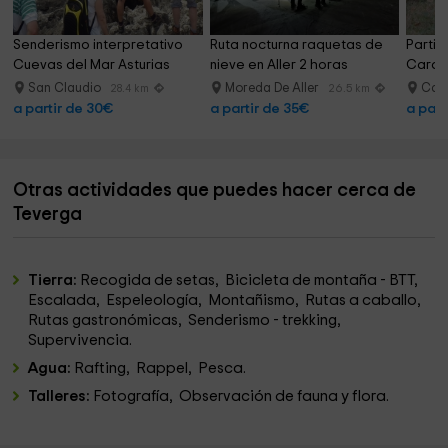
Senderismo interpretativo 
Ruta nocturna raquetas de 
Partida
Cuevas del Mar Asturias
nieve en Aller 2 horas
Carab
San Claudio
Moreda De Aller
Car
28.4 km
26.5 km
a partir de 30€
a partir de 35€
a part
Otras actividades que puedes hacer cerca de
Teverga
Tierra:
Recogida de setas, Bicicleta de montaña - BTT,
Escalada, Espeleología, Montañismo, Rutas a caballo,
Rutas gastronómicas, Senderismo - trekking,
Supervivencia.
Agua:
Rafting, Rappel, Pesca.
Talleres:
Fotografía, Observación de fauna y flora.