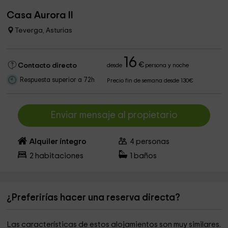
Casa Aurora II
Teverga, Asturias
16
€
Contacto directo
desde
persona y noche
Respuesta superior a 72h
Precio fin de semana desde 130€
Enviar mensaje al propietario
Alquiler íntegro
4
personas
2
habitaciones
1
baños
¿Preferirías hacer una reserva directa?
Las características de estos alojamientos son muy similares.