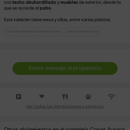
con
techo abuhardillado
y
muebles
de exterior, desde la
que se accede al
patio
.
Este también tiene mesa y sillas, entre varias plantas.
Casas Rurales Principado de Asturias
Casas Rurales Asturias
Enviar mensaje al propietario
Ver todas las instalaciones y servicios
Otros alojamientos en el complejo Casas Aurora