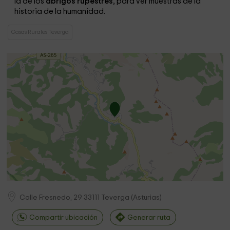
la de los
abrigos rupestres
, para ver muestras de la
historia de la humanidad.
Casas Rurales Teverga
Calle Fresnedo, 29
33111
Teverga
(
Asturias
)
Compartir ubicación
Generar ruta