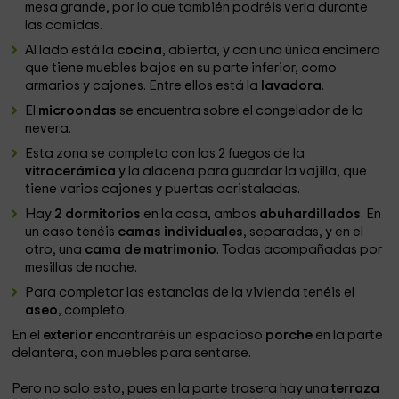
mesa grande, por lo que también podréis verla durante
las comidas.
Al lado está la
cocina
, abierta, y con una única encimera
que tiene muebles bajos en su parte inferior, como
armarios y cajones. Entre ellos está la
lavadora
.
El
microondas
se encuentra sobre el congelador de la
nevera.
Esta zona se completa con los 2 fuegos de la
vitrocerámica
y la alacena para guardar la vajilla, que
tiene varios cajones y puertas acristaladas.
Hay
2 dormitorios
en la casa, ambos
abuhardillados
. En
un caso tenéis
camas individuales
, separadas, y en el
otro, una
cama de matrimonio
. Todas acompañadas por
mesillas de noche.
Para completar las estancias de la vivienda tenéis el
aseo
, completo.
En el
exterior
encontraréis un espacioso
porche
en la parte
delantera, con muebles para sentarse.
Pero no solo esto, pues en la parte trasera hay una
terraza