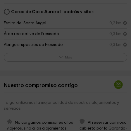
Cerca de Casa Aurora II podrás visitar:
Ermita del Santo Ángel
0,2 km
Área recreativa de Fresnedo
0,3 km
Abrigos rupestres de Fresnedo
0,3 km
Área Recreativa Cueva Huerta
0,5 km
Más
Prehistoric Park Teverga
1,2 km
Santuario de la Virgen del Cébrano
2,4 km
Nuestro compromiso contigo
Área recreativa del Cébrano
2,4 km
Iglesia de Nuestra Señora de los Remedios
2,9 km
Te garantizamos la mejor calidad de nuestros alojamientos y
servicios
Ermita de San José
3,2 km
Iglesia y Cementerio de San Justo
3,4 km
No cargamos comisiones a los 
Al reservar con nosotr
viajeros, sino a los alojamientos. 
cubierto por la Garantía de