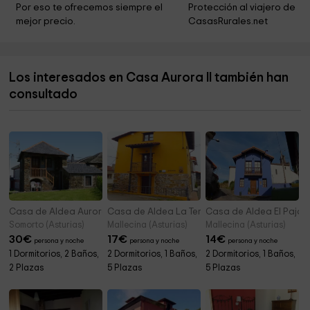
Ermita de Santa Apolonia
3,7 km
Por eso te ofrecemos siempre el 
Protección al viajero de 
mejor precio.
CasasRurales.net
Ermita Virgen de Lourdes
3,9 km
Iglesia de San Miguel
4,6 km
Los interesados en Casa Aurora II también han
Ayuntamiento de Teverga
4,6 km
consultado
Colegiata de San Pedro de Teverga
4,7 km
Casa de Aldea Aurora
Casa de Aldea La Tenada
Casa de Aldea El Pajar
Somorto (Asturias)
Mallecina (Asturias)
Mallecina (Asturias)
30
€
17
€
14
€
persona y noche
persona y noche
persona y noche
1 Dormitorios, 2 Baños,
2 Dormitorios, 1 Baños,
2 Dormitorios, 1 Baños,
2 Plazas
5 Plazas
5 Plazas