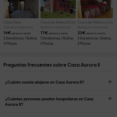
Casa Yanu
Casa de Aldea El Hórreo
Casa de Aldea La Cua
Sobrefoz (Asturias)
Mallecina (Asturias)
Mallecina (Asturias)
14
€
17
€
23
€
persona y noche
persona y noche
persona y noche
2 Dormitorios, 1 Baños,
1 Dormitorios, 1 Baños,
2 Dormitorios, 1 Baños,
4 Plazas
3 Plazas
3 Plazas
Preguntas frecuentes sobre Casa Aurora II
¿Cuánto cuesta alojarse en Casa Aurora II?
¿Cuántas personas pueden hospedarse en Casa
Aurora II?