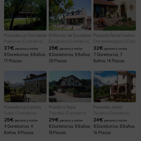
Posada La Corralada
El Rincón de Escalante
Posada Rural Lindos S
Pámanes (Cantabria)
Escalante (Cantabria)
Entrambasaguas (Cantabr
37
€
25
€
32
€
persona y noche
persona y noche
persona y noche
8 Dormitorios, 8 Baños,
8 Dormitorios, 8 Baños,
7 Dormitorios, 7
17 Plazas
25 Plazas
Baños, 14 Plazas
Posada La Lastría
Prada a Tope
Posada Javier
Soba (Cantabria)
Treceño (Cantabria)
Turieno (Cantabria)
25
€
29
€
24
€
persona y noche
persona y noche
persona y noche
4 Dormitorios, 4
8 Dormitorios, 8 Baños,
8 Dormitorios, 8 Baños,
Baños, 8 Plazas
18 Plazas
16 Plazas