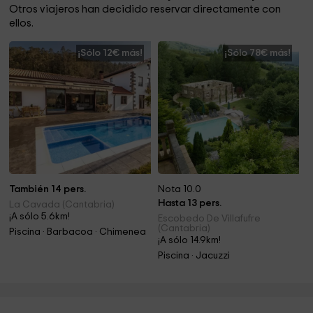
Otros viajeros han decidido reservar directamente con
ellos.
¡Sólo 12€ más!
¡Sólo 78€ más!
También 14 pers.
Nota 10.0
Hasta 13 pers.
La Cavada (Cantabria)
¡A sólo 5.6km!
Escobedo De Villafufre
(Cantabria)
Piscina · Barbacoa · Chimenea
¡A sólo 14.9km!
Piscina · Jacuzzi