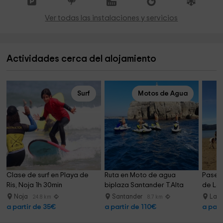
Ver todas las instalaciones y servicios
Actividades cerca del alojamiento
Surf
Motos de Agua
Clase de surf en Playa de 
Ruta en Moto de agua 
Paseo 
Ris, Noja 1h 30min
biplaza Santander T.Alta
de Lar
Noja
Santander
Lar
24.8 km
8.7 km
a partir de 35€
a partir de 110€
a part