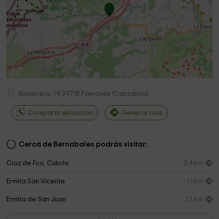
Bucarrero, 74
39718
Pámanes
(
Cantabria
)
Compartir ubicación
Generar ruta
Cerca de Bernabales podrás visitar:
Cruz de Fco. Cubría
0,4 km
Ermita San Vicente
1,1 km
Ermita de San Juan
1,7 km
Museo Palacio de Elsedo
1,9 km