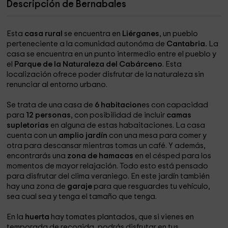
Descripción de Bernabales
Esta
casa rural
se encuentra en
Liérganes
, un pueblo
perteneciente a la comunidad autonóma de
Cantabria.
La
casa se encuentra en un punto intermedio entre el pueblo y
el
Parque de la Naturaleza del Cabárceno
. Esta
localización ofrece poder disfrutar de la naturaleza sin
renunciar al entorno urbano.
Se trata de una casa de
6 habitacion
es con capacidad
para
12 personas
, con posibilidad de incluir
camas
supletorias
en alguna de estas habaitaciones. La casa
cuenta con un
amplio jardín
con una mesa para comer y
otra para descansar mientras tomas un café. Y además,
encontrarás una
zona de hamacas
en el césped para los
momentos de mayor relajación. Todo esto está pensado
para disfrutar del clima veraniego. En este jardín también
hay una zona de
garaje
para que resguardes tu vehículo,
sea cual sea y tenga el tamaño que tenga.
En la
huerta
hay tomates plantados, que si vienes en
temporada de recogida, podrás disfrutar en tus