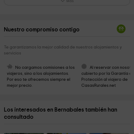
Más
Nuestra Señora del Amparo
2,0 km
Peñacabarga
2,1 km
Nuestro compromiso contigo
Macizo de Peña Cabarga Natural Park
2,5 km
Ecomuseum Fluviarium of Liérganes
2,6 km
Te garantizamos la mejor calidad de nuestros alojamientos y
servicios
Casa del Intendente Riaño
2,6 km
Parque De La Covachona
2,6 km
No cargamos comisiones a los 
Al reservar con nosotr
viajeros, sino a los alojamientos. 
cubierto por la Garantía de
Ermita del Haya
2,9 km
Por eso te ofrecemos siempre el 
Protección al viajero de 
mejor precio.
CasasRurales.net
Ayuntamiento de Medio Cudeyo
2,9 km
Iglesia de San Jorge
3,5 km
Los interesados en Bernabales también han
Valdecilla
3,7 km
consultado
Cabarceno
4,1 km