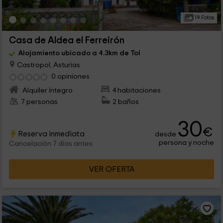
19 Fotos
Casa de Aldea el Ferreirón
Alojamiento ubicado a 4.3km de Tol
Castropol, Asturias
0 opiniones
Alquiler íntegro
4 habitaciones
7 personas
2 baños
30
€
Reserva inmediata
desde
persona y noche
Cancelación 7 días antes
VER OFERTA