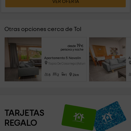
VER OFERTA
Otras opciones cerca de Tol
19
desde
€
persona y noche
Apartamento 5 Navalín
A
Tapia De Casariego (Asturias)
5
2
1
2km
TARJETAS 
REGALO