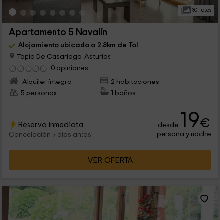
30 Fotos
Apartamento 5 Navalín
Alojamiento ubicado a 2.8km de Tol
Tapia De Casariego, Asturias
0 opiniones
Alquiler íntegro
2 habitaciones
5 personas
1 baños
19
€
Reserva inmediata
desde
persona y noche
Cancelación 7 días antes
VER OFERTA