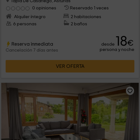
Tapia De Casariego, Asturias
0 opiniones
Reservado 1 veces
Alquiler íntegro
2 habitaciones
6 personas
2 baños
18
€
Reserva inmediata
desde
persona y noche
Cancelación 7 días antes
VER OFERTA