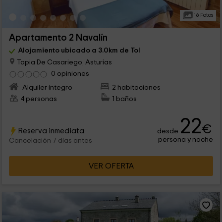
16 Fotos
Apartamento 2 Navalín
Alojamiento ubicado a 3.0km de Tol
Tapia De Casariego, Asturias
0 opiniones
Alquiler íntegro
2 habitaciones
4 personas
1 baños
22
€
Reserva inmediata
desde
persona y noche
Cancelación 7 días antes
VER OFERTA