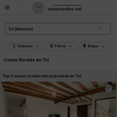
CasasRurales.net
Casas Rurales
Casas Rurales Asturias
Casas Rurales
Tol
Las 2 mejores casas rurales en Tol de 2026
Tol (Asturias)
Ordenar
Filtros
Mapa
Casas Rurales en Tol
Ordenar por:
Top 2 casas rurales más populares en Tol