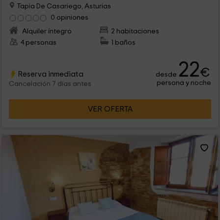
Tapia De Casariego, Asturias
0 opiniones
Alquiler íntegro
2 habitaciones
4 personas
1 baños
22
€
Reserva inmediata
desde
persona y noche
Cancelación 7 días antes
VER OFERTA