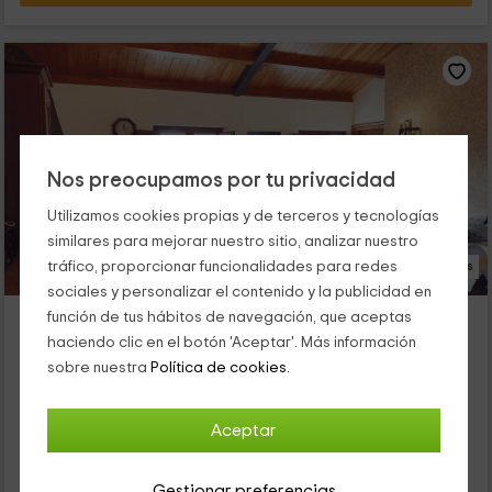
Nos preocupamos por tu privacidad
Utilizamos cookies propias y de terceros y tecnologías
similares para mejorar nuestro sitio, analizar nuestro
tráfico, proporcionar funcionalidades para redes
19 Fotos
sociales y personalizar el contenido y la publicidad en
Apartamento 3 Navalín
función de tus hábitos de navegación, que aceptas
haciendo clic en el botón 'Aceptar'. Más información
Alojamiento ubicado a 2.8km de Tol
sobre nuestra
Política de cookies.
Tapia De Casariego, Asturias
0 opiniones
Alquiler íntegro
2 habitaciones
Aceptar
4 personas
1 baños
Gestionar preferencias