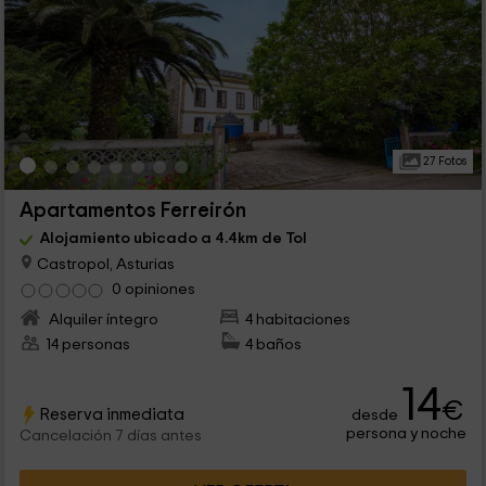
27 Fotos
Apartamentos Ferreirón
Alojamiento ubicado a 4.4km de Tol
Castropol, Asturias
0 opiniones
Alquiler íntegro
4 habitaciones
14 personas
4 baños
14
€
Reserva inmediata
desde
persona y noche
Cancelación 7 días antes