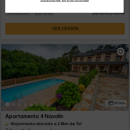
24
€
Reserva inmediata
desde
persona y noche
Cancelación 7 días antes
VER OFERTA
18 Fotos
Apartamento 4 Navalín
Alojamiento ubicado a 2.8km de Tol