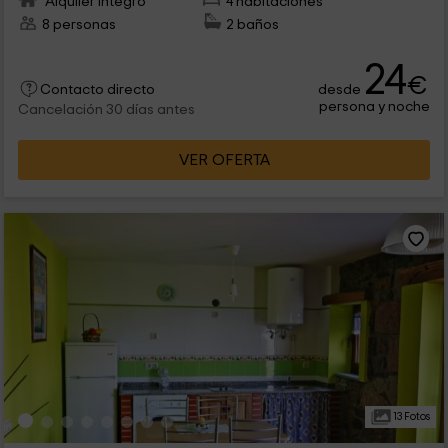
Alquiler íntegro
4 habitaciones
8 personas
2 baños
24
€
desde
Contacto directo
persona y noche
Cancelación 30 días antes
VER OFERTA
13 Fotos