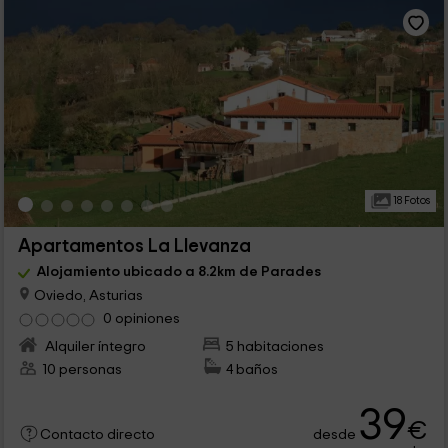
18 Fotos
Apartamentos La Llevanza
Alojamiento ubicado a 8.2km de Parades
Oviedo, Asturias
0 opiniones
Alquiler íntegro
5 habitaciones
10 personas
4 baños
39
€
desde
Contacto directo