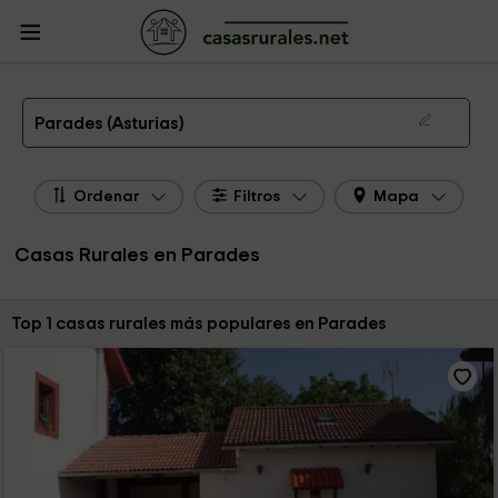
CasasRurales.net
Casas Rurales
Casas Rurales Asturias
Casas Rurales
Parades
Las 1 mejores casas rurales en Parades de 2026
Parades (Asturias)
Ordenar
Filtros
Mapa
Casas Rurales en Parades
Ordenar por:
Top 1 casas rurales más populares en Parades