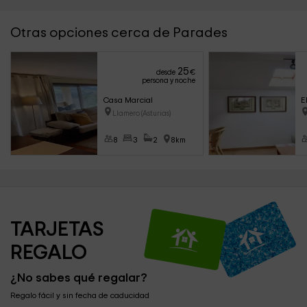
Otras opciones cerca de Parades
25
desde
€
persona y noche
Casa Marcial
E
Llamero (Asturias)
8
3
2
8km
TARJETAS 
REGALO
¿No sabes qué regalar?
Regalo fácil y sin fecha de caducidad