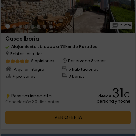
22 Fotos
Casas Iberia
Alojamiento ubicado a 7.8km de Parades
Bohiles, Asturias
5 opiniones
Reservado 8 veces
Alquiler íntegro
5 habitaciones
9 personas
3 baños
31
€
Reserva inmediata
desde
persona y noche
Cancelación 30 días antes
VER OFERTA