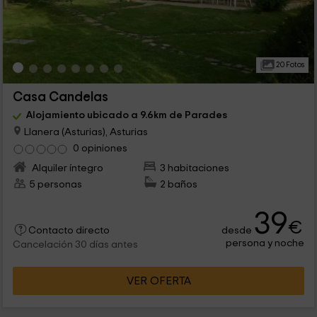
20 Fotos
Casa Candelas
Alojamiento ubicado a 9.6km de Parades
Llanera (Asturias), Asturias
0 opiniones
Alquiler íntegro
3 habitaciones
5 personas
2 baños
39
€
desde
Contacto directo
persona y noche
Cancelación 30 días antes
VER OFERTA