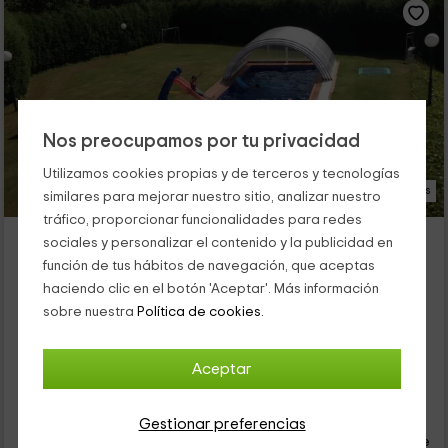
Nos preocupamos por tu privacidad
Utilizamos cookies propias y de terceros y tecnologías
39 Fotos
similares para mejorar nuestro sitio, analizar nuestro
tráfico, proporcionar funcionalidades para redes
Casa Bosque Albite
sociales y personalizar el contenido y la publicidad en
Alojamiento ubicado a 4.3km de Parades
función de tus hábitos de navegación, que aceptas
San Cucao, Asturias
haciendo clic en el botón 'Aceptar'. Más información
0 opiniones
Reservado 1 veces
sobre nuestra
Política de cookies.
Alquiler íntegro
5 habitaciones
15 personas
4 baños
Aceptar
55
€
Reserva inmediata
Gestionar preferencias
desde
persona y noche
Cancelación 30 días antes