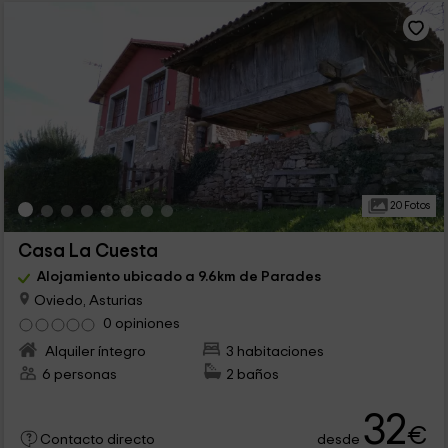
20 Fotos
Casa La Cuesta
Alojamiento ubicado a 9.6km de Parades
Oviedo, Asturias
0 opiniones
Alquiler íntegro
3 habitaciones
6 personas
2 baños
32
€
desde
Contacto directo