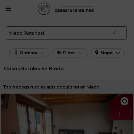
CasasRurales.net
Casas Rurales
Casas Rurales Asturias
Casas Rurales
Nieda
Las 6 mejores casas rurales en Nieda de 2026
Nieda (Asturias)
Ordenar
Filtros
Mapa
Casas Rurales en Nieda
Ordenar por:
Top 6 casas rurales más populares en Nieda