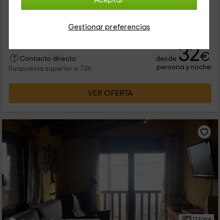
Aceptar
Nuestro alojamiento se encuentra dentro de Asturias, en un
espacio lleno de encanto en el que vas a poder disfrutar
visitando el pueblo de Nieda. Se trata de uno de los
Gestionar preferencias
alojamientos que se...
32
€
desde
Contacto directo
persona y noche
Respuesta superior a 72h
VER OFERTA
17 Fotos