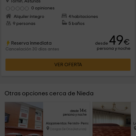
Tornin, Asturias
0 opiniones
Alquiler íntegro
4 habitaciones
9 personas
5 baños
49
€
Reserva inmediata
desde
persona y noche
Cancelación 30 días antes
VER OFERTA
Otras opciones cerca de Nieda
14
desde
€
persona y noche
Alojamientos Fermín- Pensión
L
Cangas De Onis (Asturias)