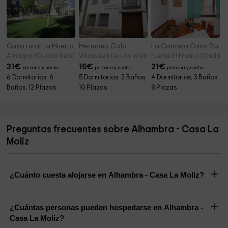
Casa rural La Huerta
Hermano Galo
La Cancela Casa Rural
Almagro (Ciudad Real)
Villanueva De Los Infantes (Ciudad Real)
Fuente El Fresno (Ciudad 
31
€
15
€
21
€
persona y noche
persona y noche
persona y noche
6 Dormitorios, 6
5 Dormitorios, 2 Baños,
4 Dormitorios, 3 Baños,
Baños, 12 Plazas
10 Plazas
8 Plazas
Preguntas frecuentes sobre Alhambra - Casa La
Moliz
¿Cuánto cuesta alojarse en Alhambra - Casa La Moliz?
¿Cuántas personas pueden hospedarse en Alhambra -
Casa La Moliz?