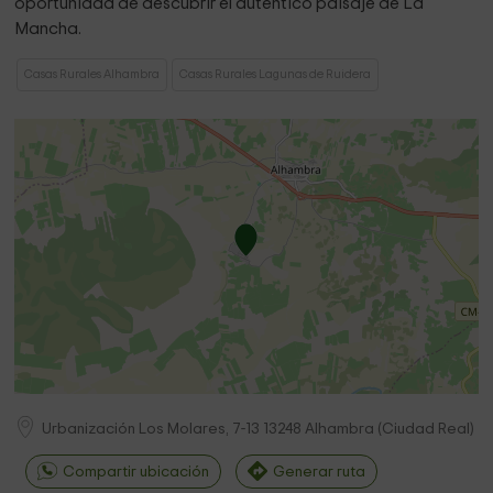
oportunidad de descubrir el auténtico paisaje de La
Mancha.
Casas Rurales Alhambra
Casas Rurales Lagunas de Ruidera
Urbanización Los Molares, 7-13
13248
Alhambra
(
Ciudad Real
)
Compartir ubicación
Generar ruta