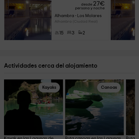
27
€
desde
persona y noche
Alhambra - Los Molares
Alhambra (Ciudad Real)
15
3
2
Actividades cerca del alojamiento
Kayaks
Canoas
Kayak en las Lagunas de 
Ruta canoas en las Lagunas 
Ruta e