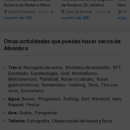
Ruidera en Ruidera Niños
de Ruidera, 2h, adultos
Montes
niños
Ossa De Montiel
Ossa De Montiel
Ossa
25.8 km
25.8 km
a partir de 12€
a partir de 18€
a part
Otras actividades que puedes hacer cerca de
Alhambra
Tierra:
Recogida de setas, Bicicleta de montaña - BTT,
Escalada, Espeleología, Golf, Montañismo,
Multiaventura, Paintball, Rutas a caballo, Rutas
gastronómicas, Senderismo - trekking, Tenis, Tiro con
arco, Enoturismo.
Agua:
Buceo, Piragüismo, Rafting, Surf, Windsurf, Vela,
Rappel, Pesca.
Aire:
Globo, Parapente.
Talleres:
Fotografía, Observación de fauna y flora.