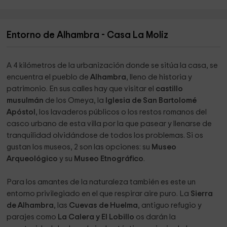
Entorno de Alhambra - Casa La Moliz
A 4 kilómetros de la urbanización donde se sitúa la casa, se
encuentra el pueblo de
Alhambra
, lleno de historia y
patrimonio. En sus calles hay que visitar el
castillo
musulmán
de los Omeya, la
Iglesia de San Bartolomé
Apóstol
, los lavaderos públicos o los restos romanos del
casco urbano de esta villa por la que pasear y llenarse de
tranquilidad olvidándose de todos los problemas. Si os
gustan los museos, 2 son las opciones: su
Museo
Arqueológico
y su
Museo Etnográfico
.
Para los amantes de la naturaleza también es este un
entorno privilegiado en el que respirar aire puro. La
Sierra
de Alhambra
, las
Cuevas de Huelma
, antiguo refugio y
parajes como
La Calera y El Lobillo
os darán la