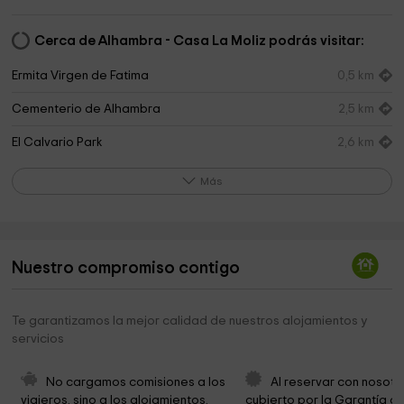
Cerca de Alhambra - Casa La Moliz podrás visitar:
Ermita Virgen de Fatima
0,5 km
Cementerio de Alhambra
2,5 km
El Calvario Park
2,6 km
Museo Arqueologico De Alhambra
2,6 km
Más
Iglesia de Alhambra
2,7 km
Castillo Park
2,7 km
Nuestro compromiso contigo
Palácios Nazaries
2,7 km
Parque del Hontanar
15,3 km
Te garantizamos la mejor calidad de nuestros alojamientos y
servicios
Cementerio de San Carlos del Valle
15,3 km
Iglesia del Cristo de San Carlos del Valle
15,5 km
No cargamos comisiones a los 
Al reservar con nosotr
viajeros, sino a los alojamientos. 
cubierto por la Garantía de