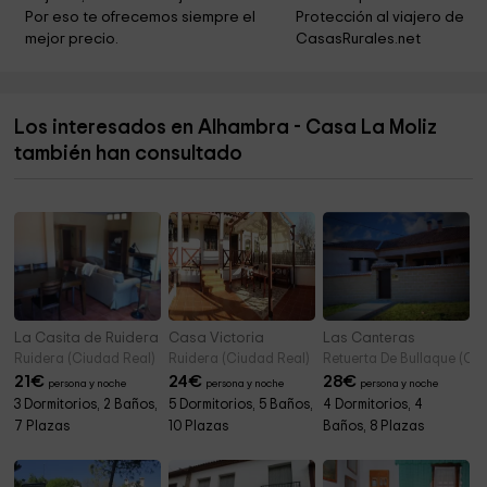
Cementerio San Antonio Abad
15,5 km
Por eso te ofrecemos siempre el 
Protección al viajero de 
mejor precio.
CasasRurales.net
Circulo Cultural La Amistad
15,5 km
Ayuntamiento de San Carlos del Valle
15,5 km
Los interesados en Alhambra - Casa La Moliz
Ayuntamiento de San Carlos del Valle
15,5 km
también han consultado
Iglesia de Santa Maria
15,7 km
La Casita de Ruidera
Casa Victoria
Las Canteras
Ruidera (Ciudad Real)
Ruidera (Ciudad Real)
Retuerta De Bullaque (Ci
21
€
24
€
28
€
persona y noche
persona y noche
persona y noche
3 Dormitorios, 2 Baños,
5 Dormitorios, 5 Baños,
4 Dormitorios, 4
7 Plazas
10 Plazas
Baños, 8 Plazas