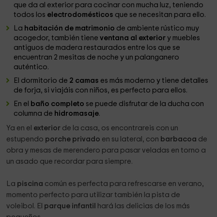
que da al exterior para cocinar con mucha luz, teniendo
todos los
electrodomésticos
que se necesitan para ello.
La
habitación de matrimonio
de ambiente rústico muy
acogedor, también tiene
ventana al exterior
y muebles
antiguos de madera restaurados entre los que se
encuentran 2 mesitas de noche y un palanganero
auténtico.
El dormitorio de
2 camas
es más moderno y tiene detalles
de forja, si viajáis con niños, es perfecto para ellos.
En el
baño completo
se puede disfrutar de la ducha con
columna de
hidromasaje
.
Ya en el
exterior
de la casa, os encontrareis con un
estupendo
porche privado
en su lateral, con
barbacoa
de
obra y mesas de merendero para pasar veladas en torno a
un asado que recordar para siempre.
La
piscina
común es perfecta para refrescarse en verano,
momento perfecto para utilizar también la pista de
voleibol. El
parque infantil
hará las delicias de los más