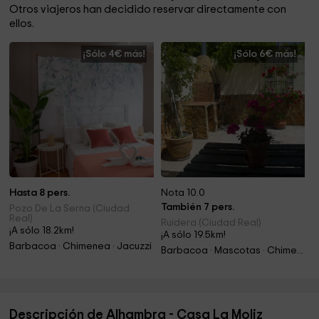
Otros viajeros han decidido reservar directamente con
ellos.
¡Sólo 4€ más!
¡Sólo 6€ más!
Hasta 8 pers.
Nota 10.0
También 7 pers.
Pozo De La Serna (Ciudad
Real)
Ruidera (Ciudad Real)
¡A sólo 18.2km!
¡A sólo 19.5km!
Barbacoa · Chimenea · Jacuzzi
Barbacoa · Mascotas · Chimenea
Descripción de Alhambra - Casa La Moliz