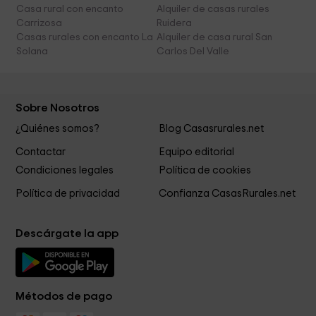
Casa rural con encanto
Alquiler de casas rurales
Carrizosa
Ruidera
Casas rurales con encanto La
Alquiler de casa rural San
Solana
Carlos Del Valle
Sobre Nosotros
¿Quiénes somos?
Blog Casasrurales.net
Contactar
Equipo editorial
Condiciones legales
Política de cookies
Política de privacidad
Confianza CasasRurales.net
Descárgate la app
Métodos de pago