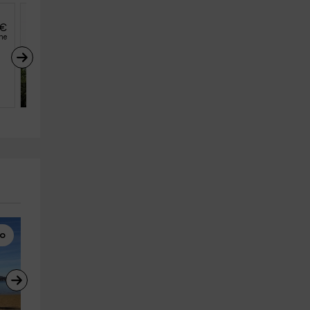
€
27
€
desde
he
persona y noche
Ajanedo- Conde II
Ajanedo (Cantabria)
8
3
2
lo
Rutas a Caballo
Alquiler de Barcos