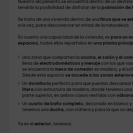
Nuestro alojamiento se encuentra dentro de un destino 
tendrás la posibilidad de disfrutar de la
población de 
Se trata de una vivienda dentro de una
finca que se ex
a la vez, para desconectar en mitad de la naturaleza.
En cuanto a la capacidad de la vivienda, es
para un m
espacios
, todos ellos repartidos en
una planta princip
Una zona que comparten la
cocina, el salón y el co
llena de
electrodomésticos y menaje
con los que vas
se encuentra la
mesa de comedor
en madera, y el so
Desde este espacio
se accede a las zonas exterior
Un
dormitorio
perfecto para que puedan descansar 
litera
con estructura de madera, donde tenemos una
parte superior, en ambos casos vestidas con
sábana
Un
cuarto de baño completo
, decorado en blanco y
tenemos una
ducha
, con vidriera y para la que os d
Ya en el
exterior
, tenemos: