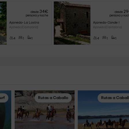
34
€
29
desde
desde
persona y noche
persona y noc
Ajanedo- La Lastra
Ajanedo- Conde I
Ajanedo (Cantabria)
Ajanedo (Cantabria)
4
1
1
4
1
1
urf
Rutas a Caballo
Rutas a Cabal