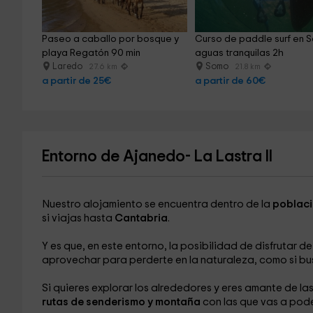
Paseo a caballo por bosque y 
Curso de paddle surf en 
playa Regatón 90 min
aguas tranquilas 2h
Laredo
Somo
27.6 km
21.8 km
a partir de 25€
a partir de 60€
Entorno de Ajanedo- La Lastra II
Nuestro alojamiento se encuentra dentro de la
poblaci
si viajas hasta
Cantabria
.
Y es que, en este entorno, la posibilidad de disfrutar d
aprovechar para perderte en la naturaleza, como si bus
Si quieres explorar los alrededores y eres amante de l
rutas de senderismo y montaña
con las que vas a pod