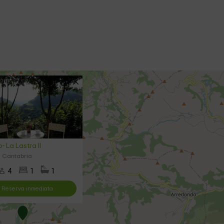
 La Lastra II
, Cantabria
4
1
1
Reserva inmediata