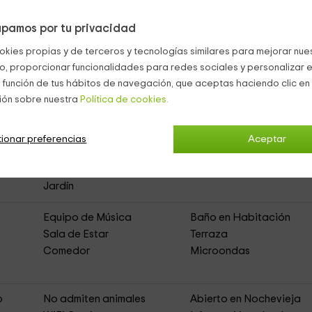
aturaleza desde la
mesa redonda, con sus sillas.
pamos por tu privacidad
o la
sauna y la piscina, que tiene tobogán.
okies propias y de terceros y tecnologías similares para mejorar nuest
co, proporcionar funcionalidades para redes sociales y personalizar e
 función de tus hábitos de navegación, que aceptas haciendo clic en 
ión sobre nuestra
Política de cookies.
 II
(Casa Rural de Alquiler Íntegro)
ionar preferencias
Aceptar
Muebles de Jardín
Zona de Aparcamiento
Jardín
Equipo de Música
Baño en Habitación
Sala de Estar
Terraza
Comedor
Microondas
o
No admiten animales
Abierto en Nochevieja