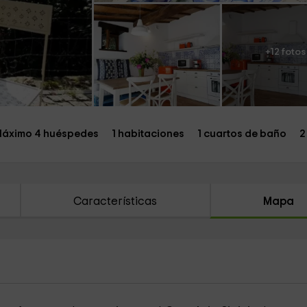
+12 fotos
áximo 4 huéspedes
1 habitaciones
1 cuartos de baño
2
Características
Mapa