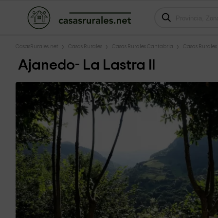
CasasRurales.net
Casas Rurales
Casas Rurales Cantabria
Casas Rurales
Ajanedo- La Lastra II