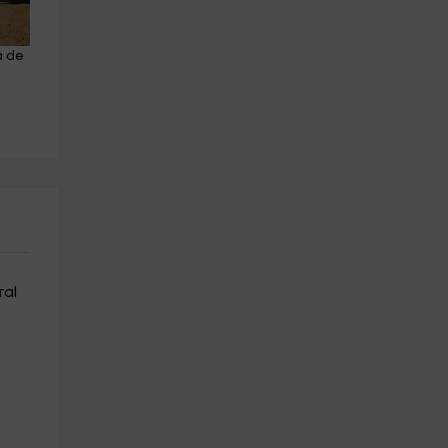
a de 
Paseo en poni, Parque Natural 
Alquiler barco sin licencia 
de Liencres, 60 min
bahía de Santander
Liencres
Pedreña
29.1 km
20.3 km
a partir de 15€
a partir de 140€
ral