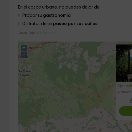
En el casco urbano, no puedes dejar de:
Probar su
gastronomía
.
Disfrutar de un
paseo por sus calles.
Casas Rurales Ajanedo
+
−
Ajanedo-
Ajanedo