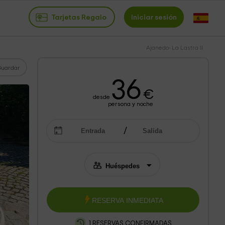
Tarjetas Regalo
Iniciar sesión
Ajanedo- La Lastra II
Guardar
36
€
desde
persona y noche
RESERVA INMEDIATA
1 RESERVAS CONFIRMADAS