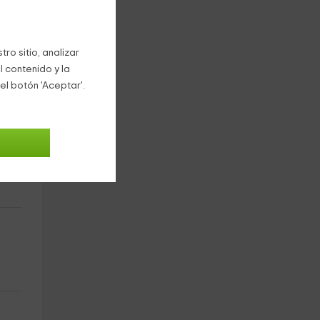
ro sitio, analizar
l contenido y la
el botón 'Aceptar'.