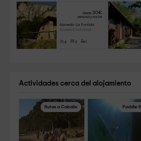
30
€
desde
persona y noche
Ajanedo- La Puntida
Ajanedo (Cantabria)
6
2
1
Actividades cerca del alojamiento
Rutas a Caballo
Paddle S