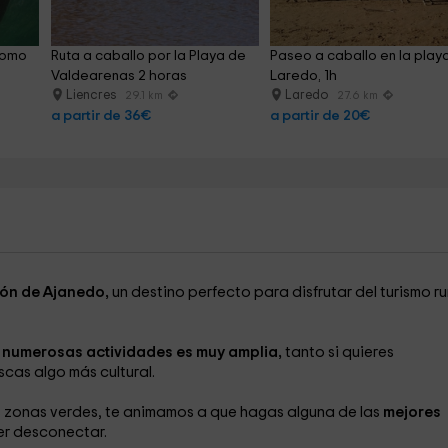
Somo 
Ruta a caballo por la Playa de 
Paseo a caballo en la play
Valdearenas 2 horas
Laredo, 1h
Liencres
Laredo
29.1 km
27.6 km
a partir de 36€
a partir de 20€
ón de Ajanedo,
un destino perfecto para disfrutar del turismo ru
e
numerosas actividades es muy amplia,
tanto si quieres
cas algo más cultural.
as zonas verdes, te animamos a que hagas alguna de las
mejores
er desconectar.