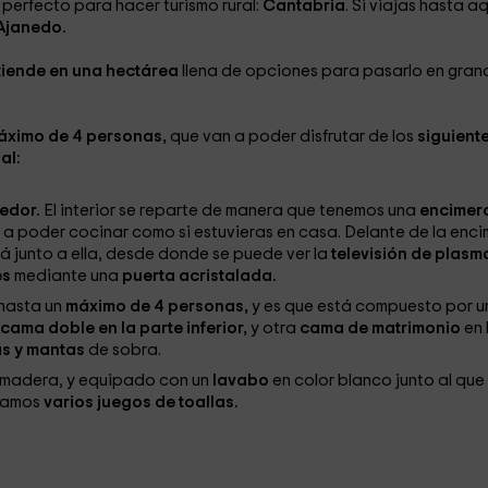
perfecto para hacer turismo rural:
Cantabria
. Si viajas hasta aq
Ajanedo.
tiende en una hectárea
llena de opciones para pasarlo en gran
áximo de 4 personas,
que van a poder disfrutar de los
siguient
al:
medor.
El interior se reparte de manera que tenemos una
encimer
 a poder cocinar como si estuvieras en casa. Delante de la enc
fá junto a ella, desde donde se puede ver la
televisión de plasm
es
mediante una
puerta acristalada.
hasta un
máximo de 4 personas,
y es que está compuesto por u
cama doble en la parte inferior,
y otra
cama de matrimonio
en 
s y mantas
de sobra.
 madera, y equipado con un
lavabo
en color blanco junto al que
ejamos
varios juegos de toallas.